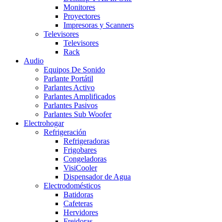
Monitores
Proyectores
Impresoras y Scanners
Televisores
Televisores
Rack
Audio
Equipos De Sonido
Parlante Portátil
Parlantes Activo
Parlantes Amplificados
Parlantes Pasivos
Parlantes Sub Woofer
Electrohogar
Refrigeración
Refrigeradoras
Frigobares
Congeladoras
VisiCooler
Dispensador de Agua
Electrodomésticos
Batidoras
Cafeteras
Hervidores
Freidoras