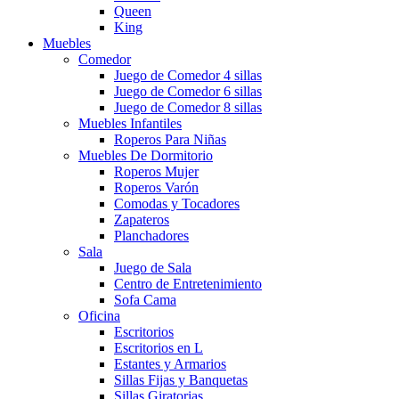
Queen
King
Muebles
Comedor
Juego de Comedor 4 sillas
Juego de Comedor 6 sillas
Juego de Comedor 8 sillas
Muebles Infantiles
Roperos Para Niñas
Muebles De Dormitorio
Roperos Mujer
Roperos Varón
Comodas y Tocadores
Zapateros
Planchadores
Sala
Juego de Sala
Centro de Entretenimiento
Sofa Cama
Oficina
Escritorios
Escritorios en L
Estantes y Armarios
Sillas Fijas y Banquetas
Sillas Giratorias