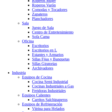
Roperos Mujer
Roperos Varón
Comodas y Tocadores
Zapateros
Planchadores
Sala
Juego de Sala
Centro de Entretenimiento
Sofa Cama
Oficina
Escritorios
Escritorios en L
Estantes y Armarios
Sillas Fijas y Banquetas
Sillas Giratorias
Archivadores
Industria
Equipos de Cocina
Cocina Semi Industrial
Cocinas Industriales a Gas
Freidoras Industriales
Equipos Calientes
Carritos Salchipaperos
Equipos de Refrigeración
Vitrina para Helados