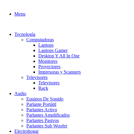
Menu
Tecnología
Computadoras
Laptops
Laptops Gamer
Desktop Y All In One
Monitores
Proyectores
Impresoras y Scanners
Televisores
Televisores
Rack
Audio
Equipos De Sonido
Parlante Portátil
Parlantes Activo
Parlantes Amplificados
Parlantes Pasivos
Parlantes Sub Woofer
Electrohogar