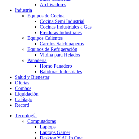
Archivadores
Industria
Equipos de Cocina
Cocina Semi Industrial
Cocinas Industriales a Gas
Freidoras Industriales
Equipos Calientes
Carritos Salchipaperos
Equipos de Refrigeración
Vitrina para Helados
Panaderia
Horno Panadero
Batidoras Industriales
Salud y Bienestar
Ofertas
Combos
Liquidación
Catálago
Record
Tecnología
Computadoras
Laptops
Laptops Gamer
Desktop Y All In One