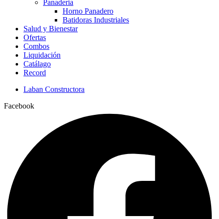
Panaderia
Horno Panadero
Batidoras Industriales
Salud y Bienestar
Ofertas
Combos
Liquidación
Catálago
Record
Laban Constructora
Facebook