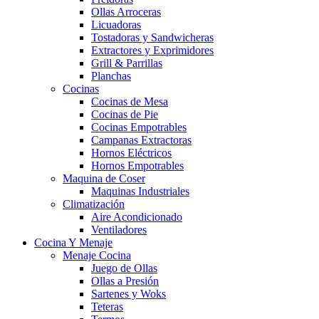
Ollas Arroceras
Licuadoras
Tostadoras y Sandwicheras
Extractores y Exprimidores
Grill & Parrillas
Planchas
Cocinas
Cocinas de Mesa
Cocinas de Pie
Cocinas Empotrables
Campanas Extractoras
Hornos Eléctricos
Hornos Empotrables
Maquina de Coser
Maquinas Industriales
Climatización
Aire Acondicionado
Ventiladores
Cocina Y Menaje
Menaje Cocina
Juego de Ollas
Ollas a Presión
Sartenes y Woks
Teteras