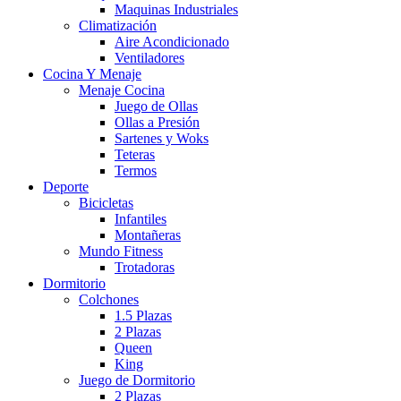
Maquinas Industriales
Climatización
Aire Acondicionado
Ventiladores
Cocina Y Menaje
Menaje Cocina
Juego de Ollas
Ollas a Presión
Sartenes y Woks
Teteras
Termos
Deporte
Bicicletas
Infantiles
Montañeras
Mundo Fitness
Trotadoras
Dormitorio
Colchones
1.5 Plazas
2 Plazas
Queen
King
Juego de Dormitorio
2 Plazas