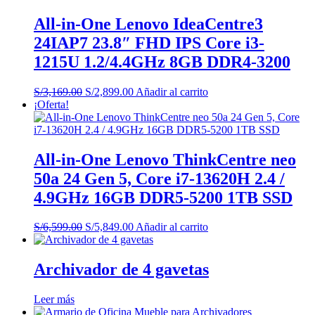
All-in-One Lenovo IdeaCentre3
24IAP7 23.8″ FHD IPS Core i3-
1215U 1.2/4.4GHz 8GB DDR4-3200
El
El
S/
3,169.00
S/
2,899.00
Añadir al carrito
precio
precio
¡Oferta!
original
actual
era:
es:
S/3,169.00.
S/2,899.00.
All-in-One Lenovo ThinkCentre neo
50a 24 Gen 5, Core i7-13620H 2.4 /
4.9GHz 16GB DDR5-5200 1TB SSD
El
El
S/
6,599.00
S/
5,849.00
Añadir al carrito
precio
precio
original
actual
era:
es:
Archivador de 4 gavetas
S/6,599.00.
S/5,849.00.
Leer más