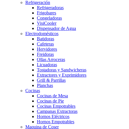
Refrigeración
Refrigeradoras
Frigobares
Congeladoras
VisiCooler
Dispensador de Agua
Electrodomésticos
Batidoras
Cafeteras
Hervidores
Freidoras
Ollas Arroceras
Licuadoras
Tostadoras y Sandwicheras
Extractores y Exprimidores
Grill & Parrillas
Planchas
Cocinas
Cocinas de Mesa
Cocinas de Pie
Cocinas Empotrables
Campanas Extractoras
Hornos Eléctricos
Hornos Empotrables
Maquina de Coser