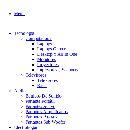
Menu
Tecnología
Computadoras
Laptops
Laptops Gamer
Desktop Y All In One
Monitores
Proyectores
Impresoras y Scanners
Televisores
Televisores
Rack
Audio
Equipos De Sonido
Parlante Portátil
Parlantes Activo
Parlantes Amplificados
Parlantes Pasivos
Parlantes Sub Woofer
Electrohogar