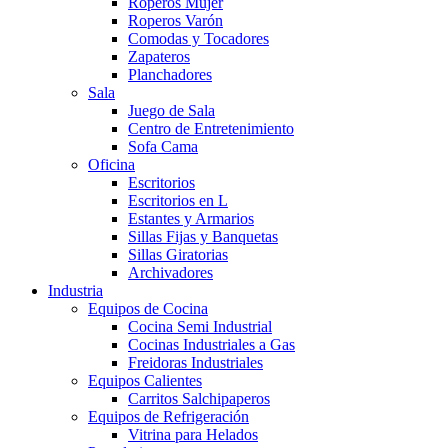
Roperos Mujer
Roperos Varón
Comodas y Tocadores
Zapateros
Planchadores
Sala
Juego de Sala
Centro de Entretenimiento
Sofa Cama
Oficina
Escritorios
Escritorios en L
Estantes y Armarios
Sillas Fijas y Banquetas
Sillas Giratorias
Archivadores
Industria
Equipos de Cocina
Cocina Semi Industrial
Cocinas Industriales a Gas
Freidoras Industriales
Equipos Calientes
Carritos Salchipaperos
Equipos de Refrigeración
Vitrina para Helados