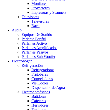
Monitores
Proyectores
Impresoras y Scanners
Televisores
Televisores
Rack
Audio
Equipos De Sonido
Parlante Portátil
Parlantes Activo
Parlantes Amplificados
Parlantes Pasivos
Parlantes Sub Woofer
Electrohogar
Refrigeración
Refrigeradoras
Frigobares
Congeladoras
VisiCooler
Dispensador de Agua
Electrodomésticos
Batidoras
Cafeteras
Hervidores
Freidoras