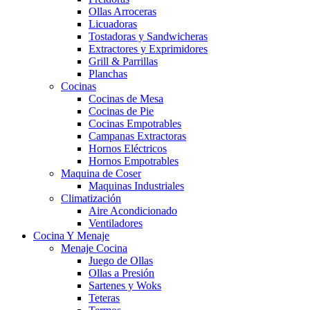
Ollas Arroceras
Licuadoras
Tostadoras y Sandwicheras
Extractores y Exprimidores
Grill & Parrillas
Planchas
Cocinas
Cocinas de Mesa
Cocinas de Pie
Cocinas Empotrables
Campanas Extractoras
Hornos Eléctricos
Hornos Empotrables
Maquina de Coser
Maquinas Industriales
Climatización
Aire Acondicionado
Ventiladores
Cocina Y Menaje
Menaje Cocina
Juego de Ollas
Ollas a Presión
Sartenes y Woks
Teteras