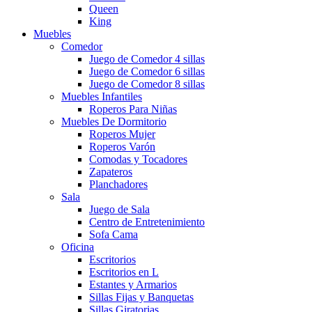
Queen
King
Muebles
Comedor
Juego de Comedor 4 sillas
Juego de Comedor 6 sillas
Juego de Comedor 8 sillas
Muebles Infantiles
Roperos Para Niñas
Muebles De Dormitorio
Roperos Mujer
Roperos Varón
Comodas y Tocadores
Zapateros
Planchadores
Sala
Juego de Sala
Centro de Entretenimiento
Sofa Cama
Oficina
Escritorios
Escritorios en L
Estantes y Armarios
Sillas Fijas y Banquetas
Sillas Giratorias