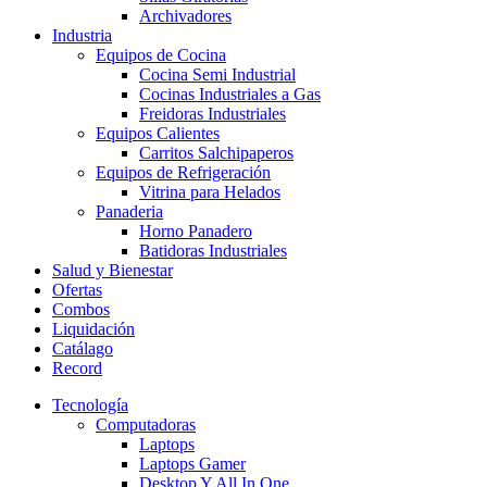
Archivadores
Industria
Equipos de Cocina
Cocina Semi Industrial
Cocinas Industriales a Gas
Freidoras Industriales
Equipos Calientes
Carritos Salchipaperos
Equipos de Refrigeración
Vitrina para Helados
Panaderia
Horno Panadero
Batidoras Industriales
Salud y Bienestar
Ofertas
Combos
Liquidación
Catálago
Record
Tecnología
Computadoras
Laptops
Laptops Gamer
Desktop Y All In One