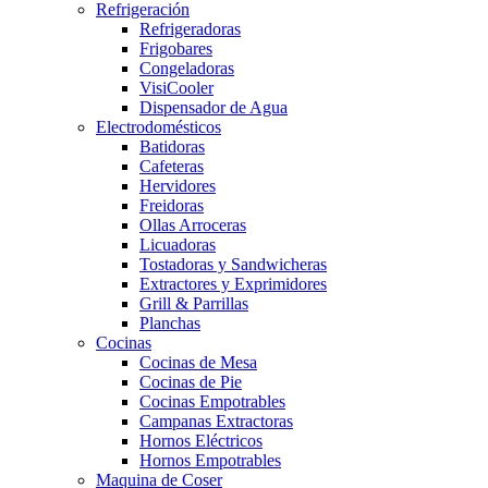
Refrigeración
Refrigeradoras
Frigobares
Congeladoras
VisiCooler
Dispensador de Agua
Electrodomésticos
Batidoras
Cafeteras
Hervidores
Freidoras
Ollas Arroceras
Licuadoras
Tostadoras y Sandwicheras
Extractores y Exprimidores
Grill & Parrillas
Planchas
Cocinas
Cocinas de Mesa
Cocinas de Pie
Cocinas Empotrables
Campanas Extractoras
Hornos Eléctricos
Hornos Empotrables
Maquina de Coser