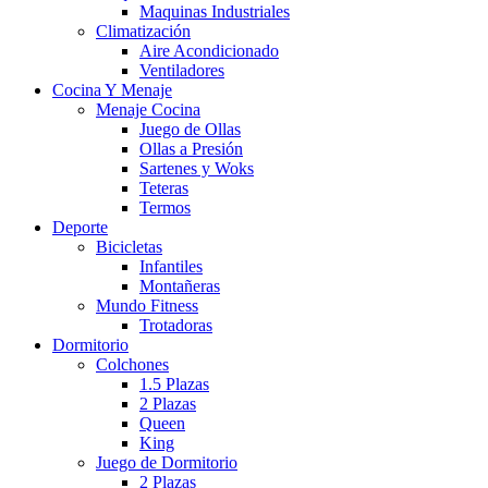
Maquinas Industriales
Climatización
Aire Acondicionado
Ventiladores
Cocina Y Menaje
Menaje Cocina
Juego de Ollas
Ollas a Presión
Sartenes y Woks
Teteras
Termos
Deporte
Bicicletas
Infantiles
Montañeras
Mundo Fitness
Trotadoras
Dormitorio
Colchones
1.5 Plazas
2 Plazas
Queen
King
Juego de Dormitorio
2 Plazas