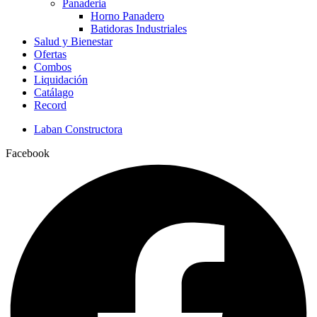
Panaderia
Horno Panadero
Batidoras Industriales
Salud y Bienestar
Ofertas
Combos
Liquidación
Catálago
Record
Laban Constructora
Facebook