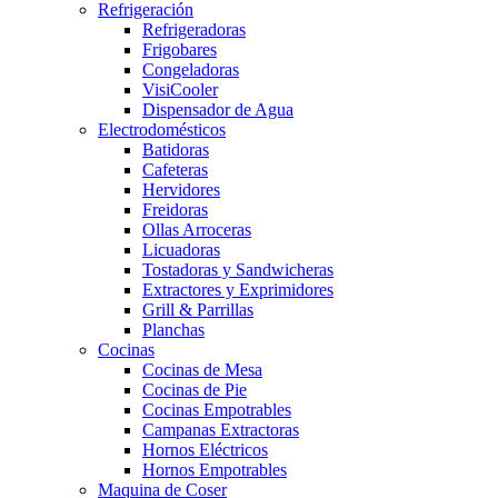
Refrigeración
Refrigeradoras
Frigobares
Congeladoras
VisiCooler
Dispensador de Agua
Electrodomésticos
Batidoras
Cafeteras
Hervidores
Freidoras
Ollas Arroceras
Licuadoras
Tostadoras y Sandwicheras
Extractores y Exprimidores
Grill & Parrillas
Planchas
Cocinas
Cocinas de Mesa
Cocinas de Pie
Cocinas Empotrables
Campanas Extractoras
Hornos Eléctricos
Hornos Empotrables
Maquina de Coser