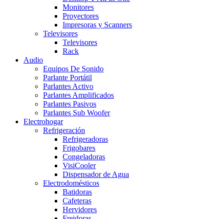
Monitores
Proyectores
Impresoras y Scanners
Televisores
Televisores
Rack
Audio
Equipos De Sonido
Parlante Portátil
Parlantes Activo
Parlantes Amplificados
Parlantes Pasivos
Parlantes Sub Woofer
Electrohogar
Refrigeración
Refrigeradoras
Frigobares
Congeladoras
VisiCooler
Dispensador de Agua
Electrodomésticos
Batidoras
Cafeteras
Hervidores
Freidoras