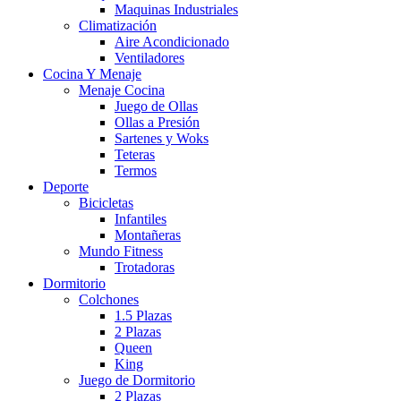
Maquinas Industriales
Climatización
Aire Acondicionado
Ventiladores
Cocina Y Menaje
Menaje Cocina
Juego de Ollas
Ollas a Presión
Sartenes y Woks
Teteras
Termos
Deporte
Bicicletas
Infantiles
Montañeras
Mundo Fitness
Trotadoras
Dormitorio
Colchones
1.5 Plazas
2 Plazas
Queen
King
Juego de Dormitorio
2 Plazas