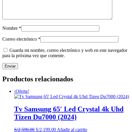
Nombre
*
Correo electrónico
*
Guarda mi nombre, correo electrónico y web en este navegador
para la próxima vez que comente.
Productos relacionados
¡Oferta!
Tv Samsung 65′ Led Crystal 4k Uhd
Tizen Du7000 (2024)
El
El
S/
2,590.00
S/
2,199.00
Añadir al carrito