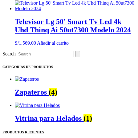
precio
precio
original
actual
era:
es:
S/2,590.00.
S/2,199.00.
Televisor Lg 50′ Smart Tv Led 4k
Uhd Thinq Ai 50ut7300 Modelo 2024
S/
1,569.00
Añadir al carrito
Search
CATEGORIAS DE PRODUCTOS
Zapateros
(4)
Vitrina para Helados
(1)
PRODUCTOS RECIENTES