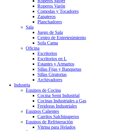
Roperos Mujer
Roperos Varón
Comodas y Tocadores
Zapateros
Planchadores
Sala
Juego de Sala
Centro de Entretenimiento
Sofa Cama
Oficina
Escritorios
Escritorios en L
Estantes y Armarios
Sillas Fijas y Banquetas
Sillas Giratorias
Archivadores
Industria
Equipos de Cocina
Cocina Semi Industrial
Cocinas Industriales a Gas
Freidoras Industriales
Equipos Calientes
Carritos Salchipaperos
Equipos de Refrigeración
Vitrina para Helados