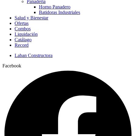
Panaderia
Horno Panadero
Batidoras Industriales
Salud y Bienestar
Ofertas
Combos
Liquidación
Catálago
Record
Laban Constructora
Facebook