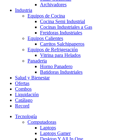
Archivadores
Industria
Equipos de Cocina
Cocina Semi Industrial
Cocinas Industriales a Gas
Freidoras Industriales
Equipos Calientes
Carritos Salchipaperos
Equipos de Refrigeración
Vitrina para Helados
Panaderia
Horno Panadero
Batidoras Industriales
Salud y Bienestar
Ofertas
Combos
Liquidación
Catálago
Record
Tecnología
Computadoras
Laptops
Laptops Gamer
Desktop Y All In One