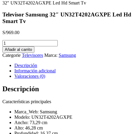
32″ UN32T4202AGXPE Led Hd Smart Tv
Televisor Samsung 32″ UN32T4202AGXPE Led Hd
Smart Tv
S/
969.00
Televisor
Samsung
Añadir al carrito
32"
Categorie
Televisores
Marca:
Samsung
UN32T4202AGXPE
Led
Descripción
Hd
Información adicional
Smart
Valoraciones (0)
Tv
cantidad
Descripción
Características principales
Marca_Web: Samsung
Modelo: UN32T4202AGXPE
Ancho: 73,29 cm
Alto: 46,28 cm
Profundidad: 16,37 cm