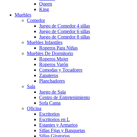
Queen
King
Muebles
Comedor
Juego de Comedor 4 sillas
Juego de Comedor 6 sillas
Juego de Comedor 8 sillas
Muebles Infantiles
Roperos Para Niñas
Muebles De Dormitorio
Roperos Mujer
Roperos Varón
Comodas y Tocadores
Zapateros
Planchadores
Sala
Juego de Sala
Centro de Entretenimiento
Sofa Cama
Oficina
Escritorios
Escritorios en L
Estantes y Armarios
Sillas Fijas y Banquetas
Sillas Giratorias