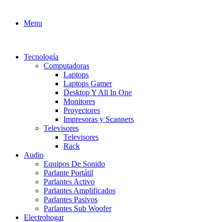
Menu
Tecnología
Computadoras
Laptops
Laptops Gamer
Desktop Y All In One
Monitores
Proyectores
Impresoras y Scanners
Televisores
Televisores
Rack
Audio
Equipos De Sonido
Parlante Portátil
Parlantes Activo
Parlantes Amplificados
Parlantes Pasivos
Parlantes Sub Woofer
Electrohogar