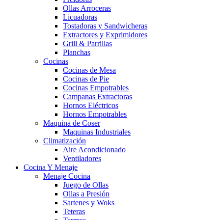
Ollas Arroceras
Licuadoras
Tostadoras y Sandwicheras
Extractores y Exprimidores
Grill & Parrillas
Planchas
Cocinas
Cocinas de Mesa
Cocinas de Pie
Cocinas Empotrables
Campanas Extractoras
Hornos Eléctricos
Hornos Empotrables
Maquina de Coser
Maquinas Industriales
Climatización
Aire Acondicionado
Ventiladores
Cocina Y Menaje
Menaje Cocina
Juego de Ollas
Ollas a Presión
Sartenes y Woks
Teteras