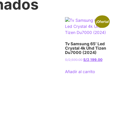
onados
¡Oferta!
Tv Samsung 65′ Led
Crystal 4k Uhd Tizen
Du7000 (2024)
S/
2,590.00
S/
2,199.00
Añadir al carrito