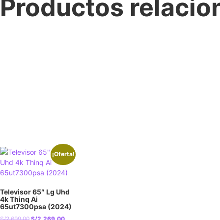
Productos relaci
¡Oferta!
Televisor 65″ Lg Uhd
4k Thinq Ai
65ut7300psa (2024)
S/
2,699.00
S/
2,269.00