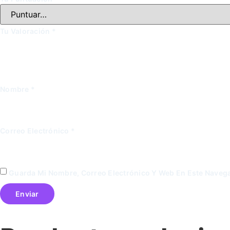
Tu Valoración
*
Nombre
*
Correo Electrónico
*
Guarda Mi Nombre, Correo Electrónico Y Web En Este Naveg