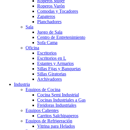
Roperos Mujer
Roperos Varón
Comodas y Tocadores
Zapateros
Planchadores
Sala
Juego de Sala
Centro de Entretenimiento
Sofa Cama
Oficina
Escritorios
Escritorios en L
Estantes y Armarios
Sillas Fijas y Banquetas
Sillas Giratorias
Archivadores
Industria
Equipos de Cocina
Cocina Semi Industrial
Cocinas Industriales a Gas
Freidoras Industriales
Equipos Calientes
Carritos Salchipaperos
Equipos de Refrigeración
Vitrina para Helados