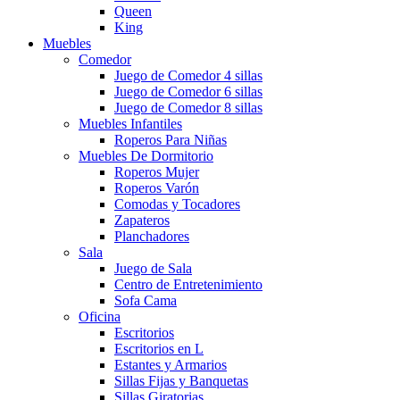
Queen
King
Muebles
Comedor
Juego de Comedor 4 sillas
Juego de Comedor 6 sillas
Juego de Comedor 8 sillas
Muebles Infantiles
Roperos Para Niñas
Muebles De Dormitorio
Roperos Mujer
Roperos Varón
Comodas y Tocadores
Zapateros
Planchadores
Sala
Juego de Sala
Centro de Entretenimiento
Sofa Cama
Oficina
Escritorios
Escritorios en L
Estantes y Armarios
Sillas Fijas y Banquetas
Sillas Giratorias