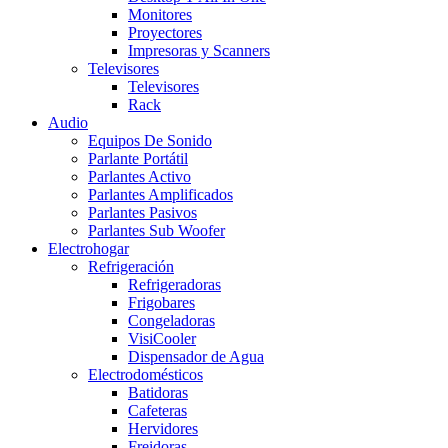
Monitores
Proyectores
Impresoras y Scanners
Televisores
Televisores
Rack
Audio
Equipos De Sonido
Parlante Portátil
Parlantes Activo
Parlantes Amplificados
Parlantes Pasivos
Parlantes Sub Woofer
Electrohogar
Refrigeración
Refrigeradoras
Frigobares
Congeladoras
VisiCooler
Dispensador de Agua
Electrodomésticos
Batidoras
Cafeteras
Hervidores
Freidoras