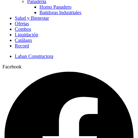
Panaderia
Horno Panadero
Batidoras Industriales
Salud y Bienestar
Ofertas
Combos
Liquidación
Catálago
Record
Laban Constructora
Facebook