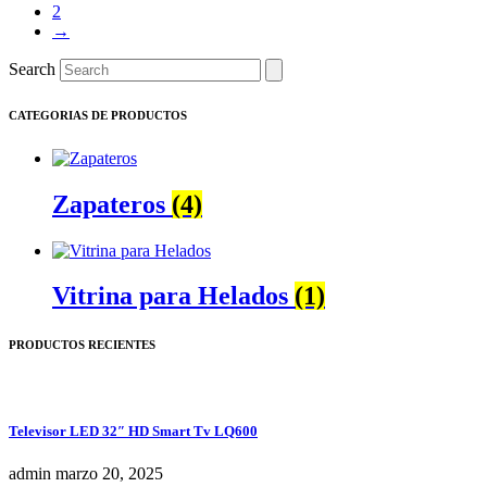
2
era:
es:
→
S/950.00.
S/769.00.
Search
CATEGORIAS DE PRODUCTOS
Zapateros
(4)
Vitrina para Helados
(1)
PRODUCTOS RECIENTES
Televisor LED 32″ HD Smart Tv LQ600
admin
marzo 20, 2025