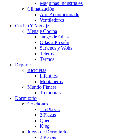
Maquinas Industriales
Climatización
Aire Acondicionado
Ventiladores
Cocina Y Menaje
Menaje Cocina
Juego de Ollas
Ollas a Presión
Sartenes y Woks
Teteras
Termos
Deporte
Bicicletas
Infantiles
Montañeras
Mundo Fitness
Trotadoras
Dormitorio
Colchones
1.5 Plazas
2 Plazas
Queen
King
Juego de Dormitorio
2 Plazas