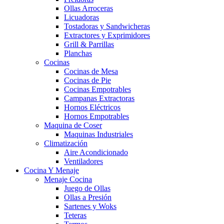
Ollas Arroceras
Licuadoras
Tostadoras y Sandwicheras
Extractores y Exprimidores
Grill & Parrillas
Planchas
Cocinas
Cocinas de Mesa
Cocinas de Pie
Cocinas Empotrables
Campanas Extractoras
Hornos Eléctricos
Hornos Empotrables
Maquina de Coser
Maquinas Industriales
Climatización
Aire Acondicionado
Ventiladores
Cocina Y Menaje
Menaje Cocina
Juego de Ollas
Ollas a Presión
Sartenes y Woks
Teteras