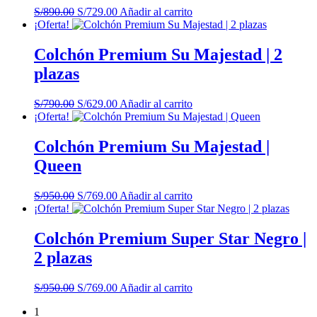
El
El
S/
890.00
S/
729.00
Añadir al carrito
precio
precio
¡Oferta!
original
actual
era:
es:
Colchón Premium Su Majestad | 2
S/890.00.
S/729.00.
plazas
El
El
S/
790.00
S/
629.00
Añadir al carrito
precio
precio
¡Oferta!
original
actual
era:
es:
Colchón Premium Su Majestad |
S/790.00.
S/629.00.
Queen
El
El
S/
950.00
S/
769.00
Añadir al carrito
precio
precio
¡Oferta!
original
actual
era:
es:
Colchón Premium Super Star Negro |
S/950.00.
S/769.00.
2 plazas
El
El
S/
950.00
S/
769.00
Añadir al carrito
precio
precio
1
original
actual