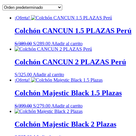
¡Oferta!
Colchón CANCUN 1.5 PLAZAS Perú
El
El
S/
389.00
S/
289.00
Añadir al carrito
precio
precio
original
actual
era:
es:
Colchón CANCUN 2 PLAZAS Perú
S/389.00.
S/289.00.
S/
325.00
Añadir al carrito
¡Oferta!
Colchón Majestic Black 1.5 Plazas
El
El
S/
399.00
S/
279.00
Añadir al carrito
precio
precio
original
actual
era:
es:
Colchón Majestic Black 2 Plazas
S/399.00.
S/279.00.