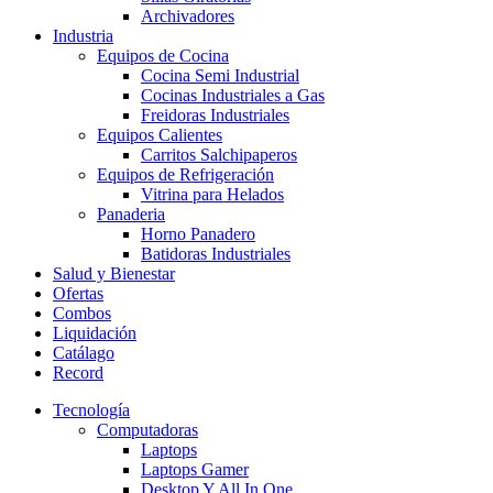
Archivadores
Industria
Equipos de Cocina
Cocina Semi Industrial
Cocinas Industriales a Gas
Freidoras Industriales
Equipos Calientes
Carritos Salchipaperos
Equipos de Refrigeración
Vitrina para Helados
Panaderia
Horno Panadero
Batidoras Industriales
Salud y Bienestar
Ofertas
Combos
Liquidación
Catálago
Record
Tecnología
Computadoras
Laptops
Laptops Gamer
Desktop Y All In One