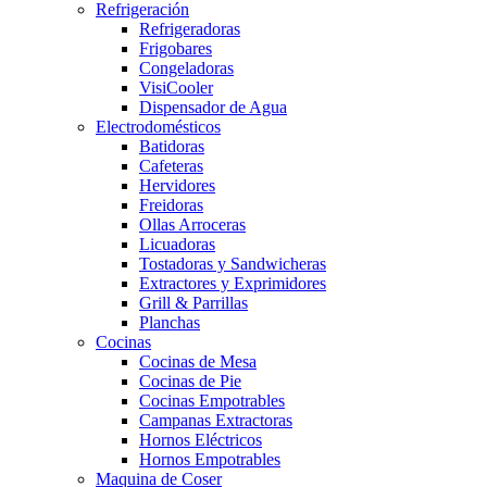
Refrigeración
Refrigeradoras
Frigobares
Congeladoras
VisiCooler
Dispensador de Agua
Electrodomésticos
Batidoras
Cafeteras
Hervidores
Freidoras
Ollas Arroceras
Licuadoras
Tostadoras y Sandwicheras
Extractores y Exprimidores
Grill & Parrillas
Planchas
Cocinas
Cocinas de Mesa
Cocinas de Pie
Cocinas Empotrables
Campanas Extractoras
Hornos Eléctricos
Hornos Empotrables
Maquina de Coser