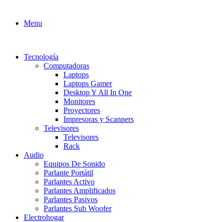
Menu
Tecnología
Computadoras
Laptops
Laptops Gamer
Desktop Y All In One
Monitores
Proyectores
Impresoras y Scanners
Televisores
Televisores
Rack
Audio
Equipos De Sonido
Parlante Portátil
Parlantes Activo
Parlantes Amplificados
Parlantes Pasivos
Parlantes Sub Woofer
Electrohogar