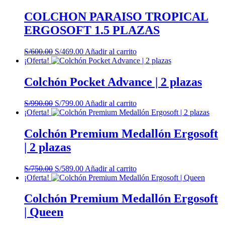
S/890.00.
S/669.00.
COLCHON PARAISO TROPICAL
ERGOSOFT 1.5 PLAZAS
El
El
S/
600.00
S/
469.00
Añadir al carrito
precio
precio
¡Oferta!
original
actual
era:
es:
Colchón Pocket Advance | 2 plazas
S/600.00.
S/469.00.
El
El
S/
990.00
S/
799.00
Añadir al carrito
precio
precio
¡Oferta!
original
actual
era:
es:
Colchón Premium Medallón Ergosoft
S/990.00.
S/799.00.
| 2 plazas
El
El
S/
750.00
S/
589.00
Añadir al carrito
precio
precio
¡Oferta!
original
actual
era:
es:
Colchón Premium Medallón Ergosoft
S/750.00.
S/589.00.
| Queen