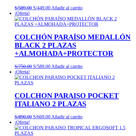
El
El
S/
589.00
S/
449.00
Añadir al carrito
precio
precio
¡Oferta!
original
actual
era:
es:
S/589.00.
S/449.00.
COLCHÓN PARAÍSO MEDALLÓN
BLACK 2 PLAZAS
+ALMOHADA+PROTECTOR
El
El
S/
750.00
S/
589.00
Añadir al carrito
precio
precio
¡Oferta!
original
actual
era:
es:
S/750.00.
S/589.00.
COLCHON PARAISO POCKET
ITALIANO 2 PLAZAS
El
El
S/
890.00
S/
669.00
Añadir al carrito
precio
precio
¡Oferta!
original
actual
era:
es: