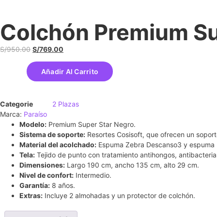
Colchón Premium Sup
S/
950.00
S/
769.00
Añadir Al Carrito
Categorie
2 Plazas
Marca:
Paraíso
Modelo:
Premium Super Star Negro.
Sistema de soporte:
Resortes Cosisoft, que ofrecen un soport
Material del acolchado:
Espuma Zebra Descanso3 y espuma p
Tela:
Tejido de punto con tratamiento antihongos, antibacteria
Dimensiones:
Largo 190 cm, ancho 135 cm, alto 29 cm.
Nivel de confort:
Intermedio.
Garantía:
8 años.
Extras:
Incluye 2 almohadas y un protector de colchón.