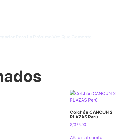
vegador Para La Próxima Vez Que Comente.
onados
Colchón CANCUN 2
PLAZAS Perú
S/
325.00
Añadir al carrito