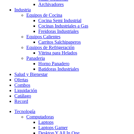
Archivadores
Industria
Equipos de Cocina
Cocina Semi Industrial
Cocinas Industriales a Gas
Freidoras Industriales
Equipos Calientes
Carritos Salchipaperos
Equipos de Refrigeración
Vitrina para Helados
Panaderia
Horno Panadero
Batidoras Industriales
Salud y Bienestar
Ofertas
Combos
Liquidación
Catálago
Record
Tecnología
Computadoras
Laptops
Laptops Gamer
Desktop Y All In One