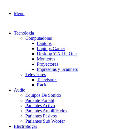
Menu
Tecnología
Computadoras
Laptops
Laptops Gamer
Desktop Y All In One
Monitores
Proyectores
Impresoras y Scanners
Televisores
Televisores
Rack
Audio
Equipos De Sonido
Parlante Portátil
Parlantes Activo
Parlantes Amplificados
Parlantes Pasivos
Parlantes Sub Woofer
Electrohogar