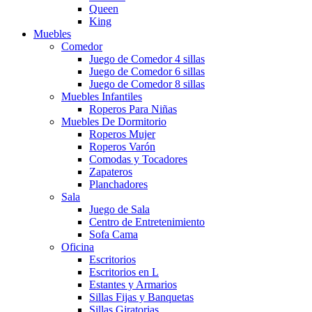
Queen
King
Muebles
Comedor
Juego de Comedor 4 sillas
Juego de Comedor 6 sillas
Juego de Comedor 8 sillas
Muebles Infantiles
Roperos Para Niñas
Muebles De Dormitorio
Roperos Mujer
Roperos Varón
Comodas y Tocadores
Zapateros
Planchadores
Sala
Juego de Sala
Centro de Entretenimiento
Sofa Cama
Oficina
Escritorios
Escritorios en L
Estantes y Armarios
Sillas Fijas y Banquetas
Sillas Giratorias