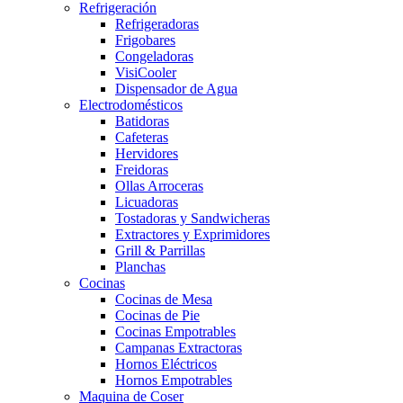
Refrigeración
Refrigeradoras
Frigobares
Congeladoras
VisiCooler
Dispensador de Agua
Electrodomésticos
Batidoras
Cafeteras
Hervidores
Freidoras
Ollas Arroceras
Licuadoras
Tostadoras y Sandwicheras
Extractores y Exprimidores
Grill & Parrillas
Planchas
Cocinas
Cocinas de Mesa
Cocinas de Pie
Cocinas Empotrables
Campanas Extractoras
Hornos Eléctricos
Hornos Empotrables
Maquina de Coser