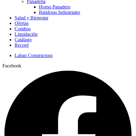
Panaderia
Horno Panadero
Batidoras Industriales
Salud y Bienestar
Ofertas
Combos
Liquidación
Catálago
Record
Laban Constructora
Facebook