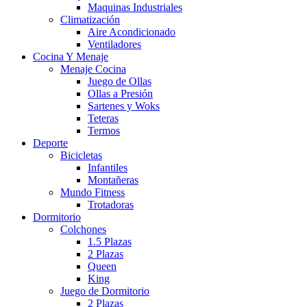
Maquinas Industriales
Climatización
Aire Acondicionado
Ventiladores
Cocina Y Menaje
Menaje Cocina
Juego de Ollas
Ollas a Presión
Sartenes y Woks
Teteras
Termos
Deporte
Bicicletas
Infantiles
Montañeras
Mundo Fitness
Trotadoras
Dormitorio
Colchones
1.5 Plazas
2 Plazas
Queen
King
Juego de Dormitorio
2 Plazas