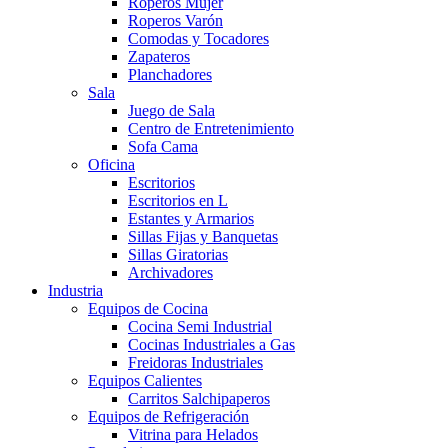
Roperos Mujer
Roperos Varón
Comodas y Tocadores
Zapateros
Planchadores
Sala
Juego de Sala
Centro de Entretenimiento
Sofa Cama
Oficina
Escritorios
Escritorios en L
Estantes y Armarios
Sillas Fijas y Banquetas
Sillas Giratorias
Archivadores
Industria
Equipos de Cocina
Cocina Semi Industrial
Cocinas Industriales a Gas
Freidoras Industriales
Equipos Calientes
Carritos Salchipaperos
Equipos de Refrigeración
Vitrina para Helados