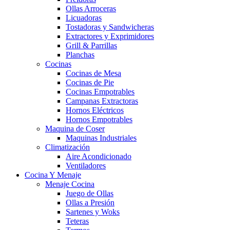
Ollas Arroceras
Licuadoras
Tostadoras y Sandwicheras
Extractores y Exprimidores
Grill & Parrillas
Planchas
Cocinas
Cocinas de Mesa
Cocinas de Pie
Cocinas Empotrables
Campanas Extractoras
Hornos Eléctricos
Hornos Empotrables
Maquina de Coser
Maquinas Industriales
Climatización
Aire Acondicionado
Ventiladores
Cocina Y Menaje
Menaje Cocina
Juego de Ollas
Ollas a Presión
Sartenes y Woks
Teteras