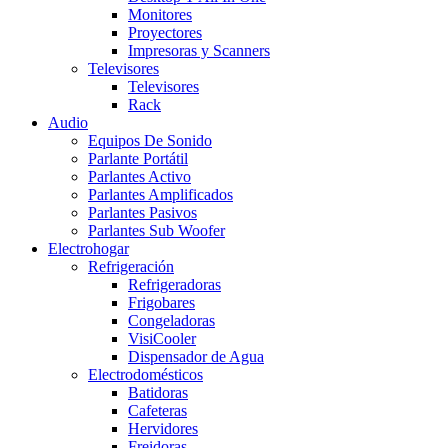
Monitores
Proyectores
Impresoras y Scanners
Televisores
Televisores
Rack
Audio
Equipos De Sonido
Parlante Portátil
Parlantes Activo
Parlantes Amplificados
Parlantes Pasivos
Parlantes Sub Woofer
Electrohogar
Refrigeración
Refrigeradoras
Frigobares
Congeladoras
VisiCooler
Dispensador de Agua
Electrodomésticos
Batidoras
Cafeteras
Hervidores
Freidoras