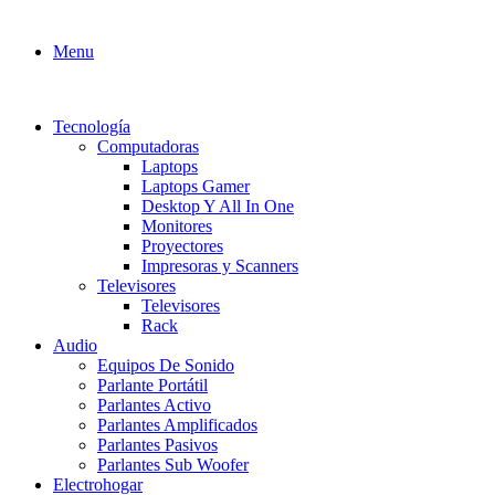
Menu
Tecnología
Computadoras
Laptops
Laptops Gamer
Desktop Y All In One
Monitores
Proyectores
Impresoras y Scanners
Televisores
Televisores
Rack
Audio
Equipos De Sonido
Parlante Portátil
Parlantes Activo
Parlantes Amplificados
Parlantes Pasivos
Parlantes Sub Woofer
Electrohogar