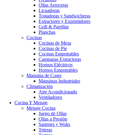
Ollas Arroceras
Licuadoras
Tostadoras y Sandwicheras
Extractores y Exprimidores
Grill & Parrillas
Planchas
Cocinas
Cocinas de Mesa
Cocinas de Pie
Cocinas Empotrables
Campanas Extractoras
Hornos Eléctricos
Hornos Empotrables
Maquina de Coser
Maquinas Industriales
Climatización
Aire Acondicionado
Ventiladores
Cocina Y Menaje
Menaje Cocina
Juego de Ollas
Ollas a Presión
Sartenes y Woks
Teteras