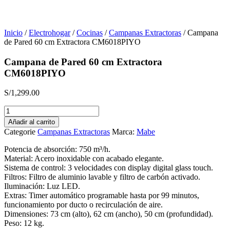
Inicio
/
Electrohogar
/
Cocinas
/
Campanas Extractoras
/ Campana
de Pared 60 cm Extractora CM6018PIYO
Campana de Pared 60 cm Extractora
CM6018PIYO
S/
1,299.00
Campana
de
Añadir al carrito
Pared
Categorie
Campanas Extractoras
Marca:
Mabe
60
cm
Potencia de absorción: 750 m³/h.
Extractora
Material: Acero inoxidable con acabado elegante.
CM6018PIYO
Sistema de control: 3 velocidades con display digital glass touch.
cantidad
Filtros: Filtro de aluminio lavable y filtro de carbón activado.
Iluminación: Luz LED.
Extras: Timer automático programable hasta por 99 minutos,
funcionamiento por ducto o recirculación de aire.
Dimensiones: 73 cm (alto), 62 cm (ancho), 50 cm (profundidad).
Peso: 12 kg.