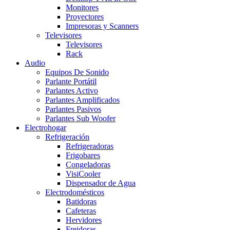
Monitores
Proyectores
Impresoras y Scanners
Televisores
Televisores
Rack
Audio
Equipos De Sonido
Parlante Portátil
Parlantes Activo
Parlantes Amplificados
Parlantes Pasivos
Parlantes Sub Woofer
Electrohogar
Refrigeración
Refrigeradoras
Frigobares
Congeladoras
VisiCooler
Dispensador de Agua
Electrodomésticos
Batidoras
Cafeteras
Hervidores
Freidoras