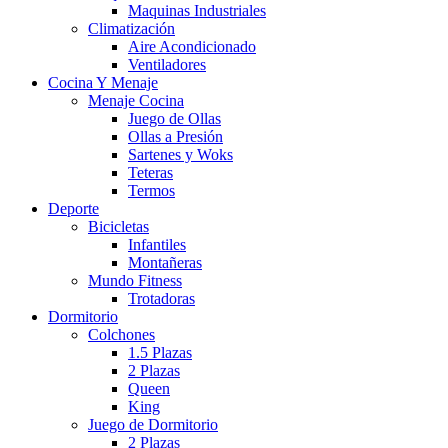
Maquinas Industriales
Climatización
Aire Acondicionado
Ventiladores
Cocina Y Menaje
Menaje Cocina
Juego de Ollas
Ollas a Presión
Sartenes y Woks
Teteras
Termos
Deporte
Bicicletas
Infantiles
Montañeras
Mundo Fitness
Trotadoras
Dormitorio
Colchones
1.5 Plazas
2 Plazas
Queen
King
Juego de Dormitorio
2 Plazas