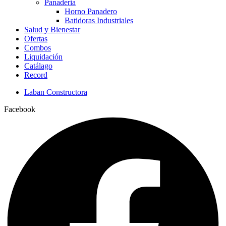
Panaderia
Horno Panadero
Batidoras Industriales
Salud y Bienestar
Ofertas
Combos
Liquidación
Catálago
Record
Laban Constructora
Facebook