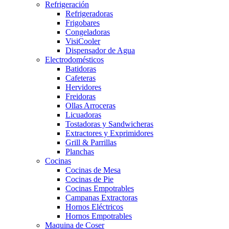
Refrigeración
Refrigeradoras
Frigobares
Congeladoras
VisiCooler
Dispensador de Agua
Electrodomésticos
Batidoras
Cafeteras
Hervidores
Freidoras
Ollas Arroceras
Licuadoras
Tostadoras y Sandwicheras
Extractores y Exprimidores
Grill & Parrillas
Planchas
Cocinas
Cocinas de Mesa
Cocinas de Pie
Cocinas Empotrables
Campanas Extractoras
Hornos Eléctricos
Hornos Empotrables
Maquina de Coser