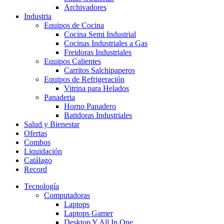
Archivadores
Industria
Equipos de Cocina
Cocina Semi Industrial
Cocinas Industriales a Gas
Freidoras Industriales
Equipos Calientes
Carritos Salchipaperos
Equipos de Refrigeración
Vitrina para Helados
Panaderia
Horno Panadero
Batidoras Industriales
Salud y Bienestar
Ofertas
Combos
Liquidación
Catálago
Record
Tecnología
Computadoras
Laptops
Laptops Gamer
Desktop Y All In One