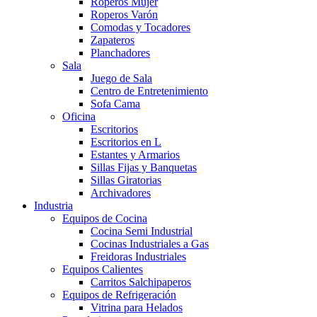
Roperos Mujer
Roperos Varón
Comodas y Tocadores
Zapateros
Planchadores
Sala
Juego de Sala
Centro de Entretenimiento
Sofa Cama
Oficina
Escritorios
Escritorios en L
Estantes y Armarios
Sillas Fijas y Banquetas
Sillas Giratorias
Archivadores
Industria
Equipos de Cocina
Cocina Semi Industrial
Cocinas Industriales a Gas
Freidoras Industriales
Equipos Calientes
Carritos Salchipaperos
Equipos de Refrigeración
Vitrina para Helados