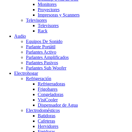
Monitores
Proyectores
Impresoras y Scanners
Televisores
Televisores
Rack
Audio
Equipos De Sonido
Parlante Portátil
Parlantes Activo
Parlantes Amplificados
Parlantes Pasivos
Parlantes Sub Woofer
Electrohogar
Refrigeración
Refrigeradoras
Frigobares
Congeladoras
VisiCooler
Dispensador de Agua
Electrodomésticos
Batidoras
Cafeteras
Hervidores
Freidoras