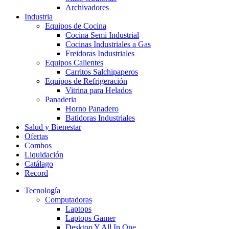
Archivadores
Industria
Equipos de Cocina
Cocina Semi Industrial
Cocinas Industriales a Gas
Freidoras Industriales
Equipos Calientes
Carritos Salchipaperos
Equipos de Refrigeración
Vitrina para Helados
Panaderia
Horno Panadero
Batidoras Industriales
Salud y Bienestar
Ofertas
Combos
Liquidación
Catálago
Record
Tecnología
Computadoras
Laptops
Laptops Gamer
Desktop Y All In One