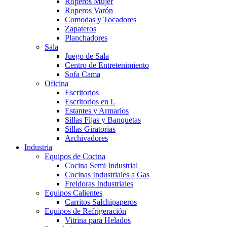
Roperos Mujer
Roperos Varón
Comodas y Tocadores
Zapateros
Planchadores
Sala
Juego de Sala
Centro de Entretenimiento
Sofa Cama
Oficina
Escritorios
Escritorios en L
Estantes y Armarios
Sillas Fijas y Banquetas
Sillas Giratorias
Archivadores
Industria
Equipos de Cocina
Cocina Semi Industrial
Cocinas Industriales a Gas
Freidoras Industriales
Equipos Calientes
Carritos Salchipaperos
Equipos de Refrigeración
Vitrina para Helados