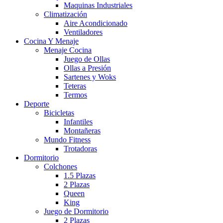
Maquinas Industriales
Climatización
Aire Acondicionado
Ventiladores
Cocina Y Menaje
Menaje Cocina
Juego de Ollas
Ollas a Presión
Sartenes y Woks
Teteras
Termos
Deporte
Bicicletas
Infantiles
Montañeras
Mundo Fitness
Trotadoras
Dormitorio
Colchones
1.5 Plazas
2 Plazas
Queen
King
Juego de Dormitorio
2 Plazas