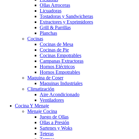
Ollas Arroceras
Licuadoras
Tostadoras y Sandwicheras
Extractores y Exprimidores
Grill & Parrillas
Planchas
Cocinas
Cocinas de Mesa
Cocinas de Pie
Cocinas Empotrables
Campanas Extractoras
Hornos Eléctricos
Hornos Empotrables
Maquina de Coser
Maquinas Industriales
Climatización
Aire Acondicionado
Ventiladores
Cocina Y Menaje
Menaje Cocina
Juego de Ollas
Ollas a Presión
Sartenes y Woks
Teteras