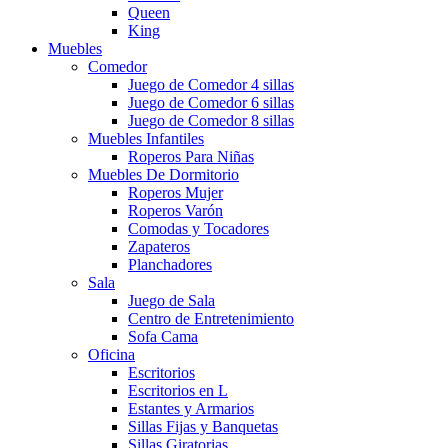
Queen
King
Muebles
Comedor
Juego de Comedor 4 sillas
Juego de Comedor 6 sillas
Juego de Comedor 8 sillas
Muebles Infantiles
Roperos Para Niñas
Muebles De Dormitorio
Roperos Mujer
Roperos Varón
Comodas y Tocadores
Zapateros
Planchadores
Sala
Juego de Sala
Centro de Entretenimiento
Sofa Cama
Oficina
Escritorios
Escritorios en L
Estantes y Armarios
Sillas Fijas y Banquetas
Sillas Giratorias