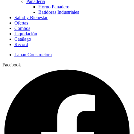
Panaderia
Horno Panadero
Batidoras Industriales
Salud y Bienestar
Ofertas
Combos
Liquidación
Catálago
Record
Laban Constructora
Facebook