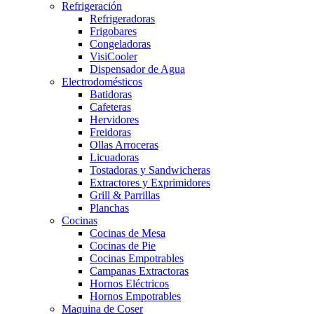
Refrigeración
Refrigeradoras
Frigobares
Congeladoras
VisiCooler
Dispensador de Agua
Electrodomésticos
Batidoras
Cafeteras
Hervidores
Freidoras
Ollas Arroceras
Licuadoras
Tostadoras y Sandwicheras
Extractores y Exprimidores
Grill & Parrillas
Planchas
Cocinas
Cocinas de Mesa
Cocinas de Pie
Cocinas Empotrables
Campanas Extractoras
Hornos Eléctricos
Hornos Empotrables
Maquina de Coser