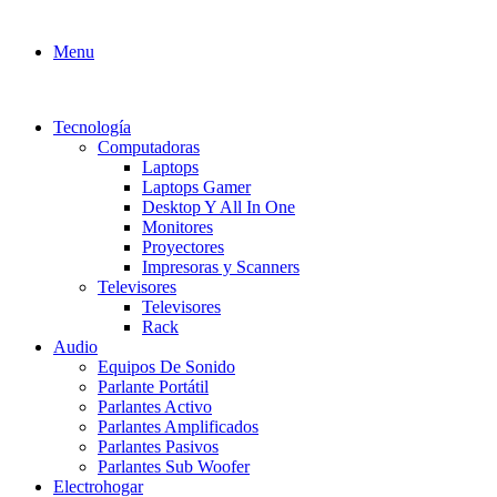
Menu
Tecnología
Computadoras
Laptops
Laptops Gamer
Desktop Y All In One
Monitores
Proyectores
Impresoras y Scanners
Televisores
Televisores
Rack
Audio
Equipos De Sonido
Parlante Portátil
Parlantes Activo
Parlantes Amplificados
Parlantes Pasivos
Parlantes Sub Woofer
Electrohogar