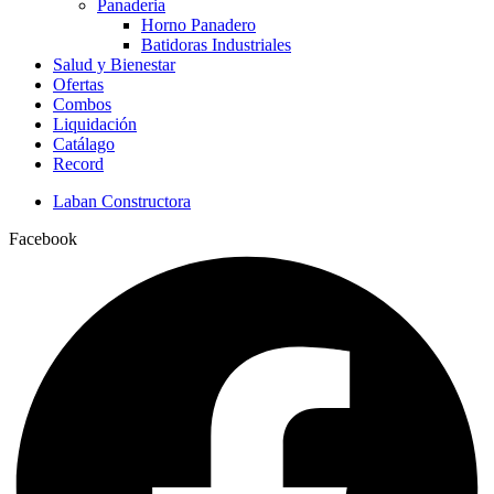
Panaderia
Horno Panadero
Batidoras Industriales
Salud y Bienestar
Ofertas
Combos
Liquidación
Catálago
Record
Laban Constructora
Facebook