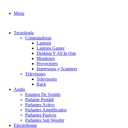
Menu
Tecnología
Computadoras
Laptops
Laptops Gamer
Desktop Y All In One
Monitores
Proyectores
Impresoras y Scanners
Televisores
Televisores
Rack
Audio
Equipos De Sonido
Parlante Portátil
Parlantes Activo
Parlantes Amplificados
Parlantes Pasivos
Parlantes Sub Woofer
Electrohogar