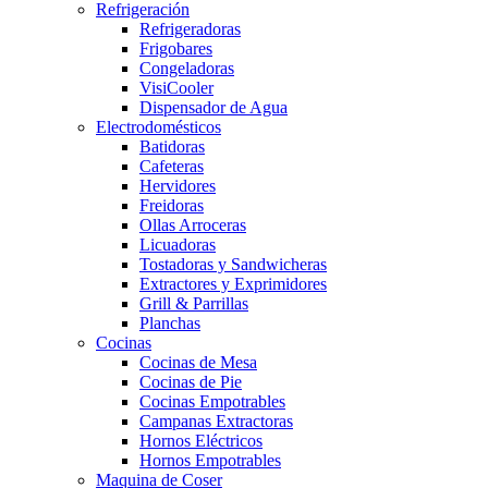
Refrigeración
Refrigeradoras
Frigobares
Congeladoras
VisiCooler
Dispensador de Agua
Electrodomésticos
Batidoras
Cafeteras
Hervidores
Freidoras
Ollas Arroceras
Licuadoras
Tostadoras y Sandwicheras
Extractores y Exprimidores
Grill & Parrillas
Planchas
Cocinas
Cocinas de Mesa
Cocinas de Pie
Cocinas Empotrables
Campanas Extractoras
Hornos Eléctricos
Hornos Empotrables
Maquina de Coser