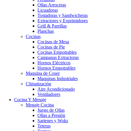
Ollas Arroceras
Licuadoras
Tostadoras y Sandwicheras
Extractores y Exprimidores
Grill & Parrillas
Planchas
Cocinas
Cocinas de Mesa
Cocinas de Pie
Cocinas Empotrables
Campanas Extractoras
Hornos Eléctricos
Hornos Empotrables
Maquina de Coser
Maquinas Industriales
Climatización
Aire Acondicionado
Ventiladores
Cocina Y Menaje
Menaje Cocina
Juego de Ollas
Ollas a Presión
Sartenes y Woks
Teteras