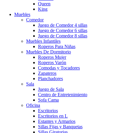
Queen
King
Muebles
Comedor
Juego de Comedor 4 sillas
Juego de Comedor 6 sillas
Juego de Comedor 8 sillas
Muebles Infantiles
Roperos Para Niñas
Muebles De Dormitorio
Roperos Mujer
Roperos Varón
Comodas y Tocadores
Zapateros
Planchadores
Sala
Juego de Sala
Centro de Entretenimiento
Sofa Cama
Oficina
Escritorios
Escritorios en L
Estantes y Armarios
Sillas Fijas y Banquetas
Sillas Giratorias