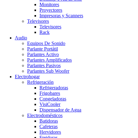
Monitores
Proyectores
Impresoras y Scanners
Televisores
Televisores
Rack
Audio
Equipos De Sonido
Parlante Portátil
Parlantes Activo
Parlantes Amplificados
Parlantes Pasivos
Parlantes Sub Woofer
Electrohogar
Refrigeración
Refrigeradoras
Frigobares
Congeladoras
VisiCooler
Dispensador de Agua
Electrodomésticos
Batidoras
Cafeteras
Hervidores
Freidoras