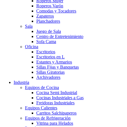
Roperos Mujer
Roperos Varón
Comodas y Tocadores
Zapateros
Planchadores
Sala
Juego de Sala
Centro de Entretenimiento
Sofa Cama
Oficina
Escritorios
Escritorios en L
Estantes y Armarios
Sillas Fijas y Banquetas
Sillas Giratorias
Archivadores
Industria
Equipos de Cocina
Cocina Semi Industrial
Cocinas Industriales a Gas
Freidoras Industriales
Equipos Calientes
Carritos Salchipaperos
Equipos de Refrigeración
Vitrina para Helados