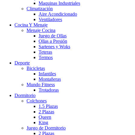
Maquinas Industriales
Climatización
Aire Acondicionado
Ventiladores
Cocina Y Menaje
Menaje Cocina
Juego de Ollas
Ollas a Presión
Sartenes y Woks
Teteras
Termos
Deporte
Bicicletas
Infantiles
Montañeras
Mundo Fitness
Trotadoras
Dormitorio
Colchones
1.5 Plazas
2 Plazas
Queen
King
Juego de Dormitorio
2 Plazas