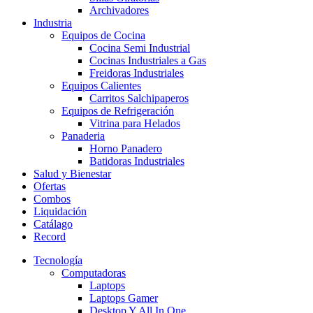
Archivadores
Industria
Equipos de Cocina
Cocina Semi Industrial
Cocinas Industriales a Gas
Freidoras Industriales
Equipos Calientes
Carritos Salchipaperos
Equipos de Refrigeración
Vitrina para Helados
Panaderia
Horno Panadero
Batidoras Industriales
Salud y Bienestar
Ofertas
Combos
Liquidación
Catálago
Record
Tecnología
Computadoras
Laptops
Laptops Gamer
Desktop Y All In One