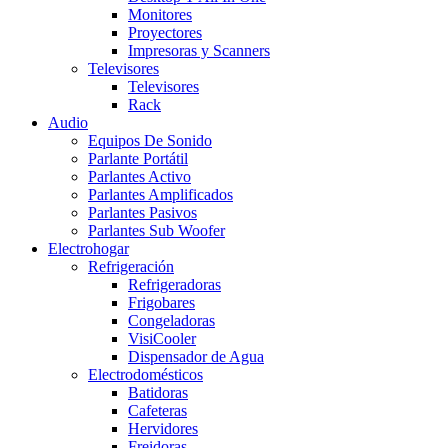
Monitores
Proyectores
Impresoras y Scanners
Televisores
Televisores
Rack
Audio
Equipos De Sonido
Parlante Portátil
Parlantes Activo
Parlantes Amplificados
Parlantes Pasivos
Parlantes Sub Woofer
Electrohogar
Refrigeración
Refrigeradoras
Frigobares
Congeladoras
VisiCooler
Dispensador de Agua
Electrodomésticos
Batidoras
Cafeteras
Hervidores
Freidoras