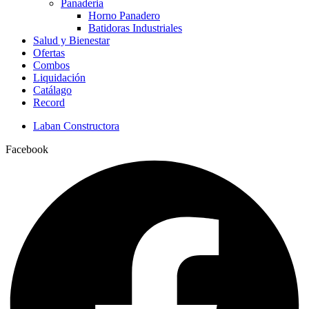
Panaderia
Horno Panadero
Batidoras Industriales
Salud y Bienestar
Ofertas
Combos
Liquidación
Catálago
Record
Laban Constructora
Facebook