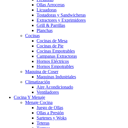
Ollas Arroceras
Licuadoras
Tostadoras y Sandwicheras
Extractores y Exprimidores
Grill & Parrillas
Planchas
Cocinas
Cocinas de Mesa
Cocinas de Pie
Cocinas Empotrables
Campanas Extractoras
Hornos Eléctricos
Hornos Empotrables
Maquina de Coser
Maquinas Industriales
Climatización
Aire Acondicionado
Ventiladores
Cocina Y Menaje
Menaje Cocina
Juego de Ollas
Ollas a Presión
Sartenes y Woks
Teteras