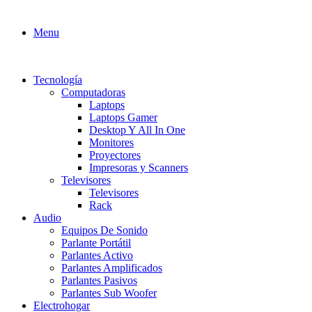
Menu
Tecnología
Computadoras
Laptops
Laptops Gamer
Desktop Y All In One
Monitores
Proyectores
Impresoras y Scanners
Televisores
Televisores
Rack
Audio
Equipos De Sonido
Parlante Portátil
Parlantes Activo
Parlantes Amplificados
Parlantes Pasivos
Parlantes Sub Woofer
Electrohogar