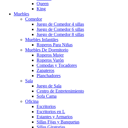
Queen
King
Muebles
Comedor
Juego de Comedor 4 sillas
Juego de Comedor 6 sillas
Juego de Comedor 8 sillas
Muebles Infantiles
Roperos Para Niñas
Muebles De Dormitorio
Roperos Mujer
Roperos Varón
Comodas y Tocadores
Zapateros
Planchadores
Sala
Juego de Sala
Centro de Entretenimiento
Sofa Cama
Oficina
Escritorios
Escritorios en L
Estantes y Armarios
Sillas Fijas y Banquetas
Sillas Giratorias