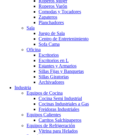
Roperos Mujer
Roperos Varón
Comodas y Tocadores
Zapateros
Planchadores
Sala
Juego de Sala
Centro de Entretenimiento
Sofa Cama
Oficina
Escritorios
Escritorios en L
Estantes y Armarios
Sillas Fijas y Banquetas
Sillas Giratorias
Archivadores
Industria
Equipos de Cocina
Cocina Semi Industrial
Cocinas Industriales a Gas
Freidoras Industriales
Equipos Calientes
Carritos Salchipaperos
Equipos de Refrigeración
Vitrina para Helados