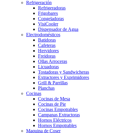
Refrigeración
Refrigeradoras
Frigobares
Congeladoras
VisiCooler
Dispensador de Agua
Electrodomésticos
Batidoras
Cafeteras
Hervidores
Freidoras
Ollas Arroceras
Licuadoras
Tostadoras y Sandwicheras
Extractores y Exprimidores
Grill & Parrillas
Planchas
Cocinas
Cocinas de Mesa
Cocinas de Pie
Cocinas Empotrables
Campanas Extractoras
Hornos Eléctricos
Hornos Empotrables
Maquina de Coser