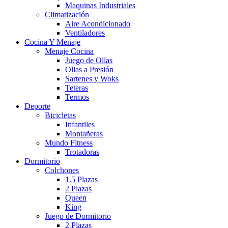
Maquinas Industriales
Climatización
Aire Acondicionado
Ventiladores
Cocina Y Menaje
Menaje Cocina
Juego de Ollas
Ollas a Presión
Sartenes y Woks
Teteras
Termos
Deporte
Bicicletas
Infantiles
Montañeras
Mundo Fitness
Trotadoras
Dormitorio
Colchones
1.5 Plazas
2 Plazas
Queen
King
Juego de Dormitorio
2 Plazas