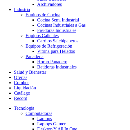
Archivadores
Industria
Equipos de Cocina
Cocina Semi Industrial
Cocinas Industriales a Gas
Freidoras Industriales
Equipos Calientes
Carritos Salchipaperos
Equipos de Refrigeración
Vitrina para Helados
Panaderia
Horno Panadero
Batidoras Industriales
Salud y Bienestar
Ofertas
Combos
Liquidación
Catálago
Record
Tecnología
Computadoras
Laptops
Laptops Gamer
Desktop Y All In One