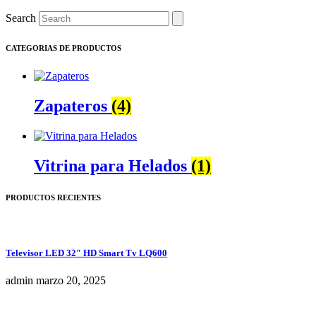
precio
precio
Search
original
actual
era:
es:
S/890.00.
S/669.00.
CATEGORIAS DE PRODUCTOS
Zapateros
(4)
Vitrina para Helados
(1)
PRODUCTOS RECIENTES
Televisor LED 32″ HD Smart Tv LQ600
admin
marzo 20, 2025