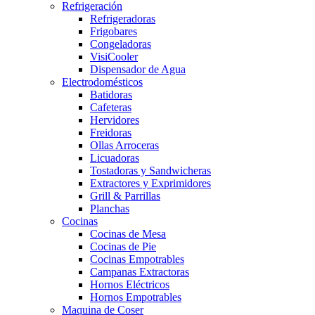
Refrigeración
Refrigeradoras
Frigobares
Congeladoras
VisiCooler
Dispensador de Agua
Electrodomésticos
Batidoras
Cafeteras
Hervidores
Freidoras
Ollas Arroceras
Licuadoras
Tostadoras y Sandwicheras
Extractores y Exprimidores
Grill & Parrillas
Planchas
Cocinas
Cocinas de Mesa
Cocinas de Pie
Cocinas Empotrables
Campanas Extractoras
Hornos Eléctricos
Hornos Empotrables
Maquina de Coser