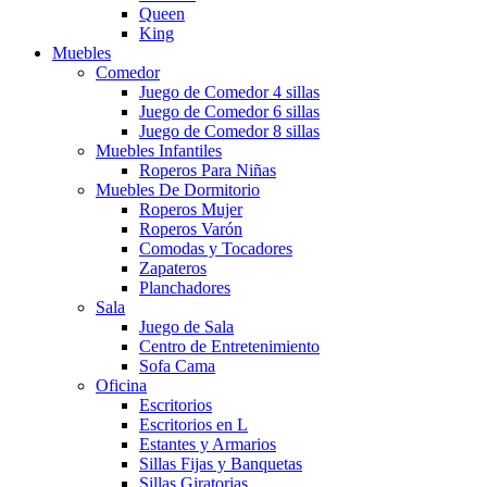
Queen
King
Muebles
Comedor
Juego de Comedor 4 sillas
Juego de Comedor 6 sillas
Juego de Comedor 8 sillas
Muebles Infantiles
Roperos Para Niñas
Muebles De Dormitorio
Roperos Mujer
Roperos Varón
Comodas y Tocadores
Zapateros
Planchadores
Sala
Juego de Sala
Centro de Entretenimiento
Sofa Cama
Oficina
Escritorios
Escritorios en L
Estantes y Armarios
Sillas Fijas y Banquetas
Sillas Giratorias