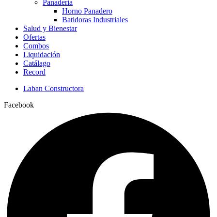
Panaderia
Horno Panadero
Batidoras Industriales
Salud y Bienestar
Ofertas
Combos
Liquidación
Catálago
Record
Laban Constructora
Facebook