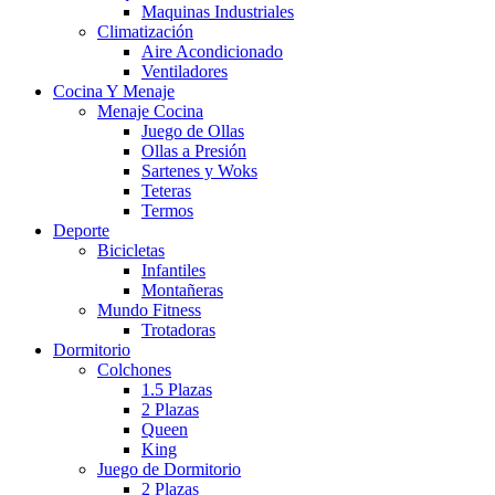
Maquinas Industriales
Climatización
Aire Acondicionado
Ventiladores
Cocina Y Menaje
Menaje Cocina
Juego de Ollas
Ollas a Presión
Sartenes y Woks
Teteras
Termos
Deporte
Bicicletas
Infantiles
Montañeras
Mundo Fitness
Trotadoras
Dormitorio
Colchones
1.5 Plazas
2 Plazas
Queen
King
Juego de Dormitorio
2 Plazas