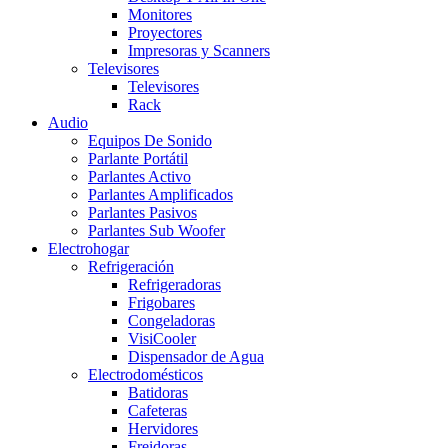
Monitores
Proyectores
Impresoras y Scanners
Televisores
Televisores
Rack
Audio
Equipos De Sonido
Parlante Portátil
Parlantes Activo
Parlantes Amplificados
Parlantes Pasivos
Parlantes Sub Woofer
Electrohogar
Refrigeración
Refrigeradoras
Frigobares
Congeladoras
VisiCooler
Dispensador de Agua
Electrodomésticos
Batidoras
Cafeteras
Hervidores
Freidoras