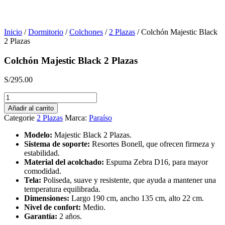
Inicio
/
Dormitorio
/
Colchones
/
2 Plazas
/ Colchón Majestic Black
2 Plazas
Colchón Majestic Black 2 Plazas
S/
295.00
Colchón
Majestic
Añadir al carrito
Black
Categorie
2 Plazas
Marca:
Paraíso
2
Plazas
Modelo:
Majestic Black 2 Plazas.
cantidad
Sistema de soporte:
Resortes Bonell, que ofrecen firmeza y
estabilidad.
Material del acolchado:
Espuma Zebra D16, para mayor
comodidad.
Tela:
Poliseda, suave y resistente, que ayuda a mantener una
temperatura equilibrada.
Dimensiones:
Largo 190 cm, ancho 135 cm, alto 22 cm.
Nivel de confort:
Medio.
Garantía:
2 años.