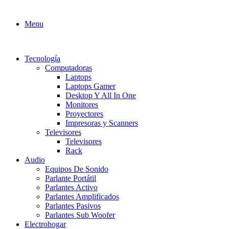
Menu
Tecnología
Computadoras
Laptops
Laptops Gamer
Desktop Y All In One
Monitores
Proyectores
Impresoras y Scanners
Televisores
Televisores
Rack
Audio
Equipos De Sonido
Parlante Portátil
Parlantes Activo
Parlantes Amplificados
Parlantes Pasivos
Parlantes Sub Woofer
Electrohogar