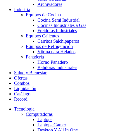
Archivadores
Industria
Equipos de Cocina
Cocina Semi Industrial
Cocinas Industriales a Gas
Freidoras Industriales
Equipos Calientes
Carritos Salchipaperos
Equipos de Refrigeración
Vitrina para Helados
Panaderia
Horno Panadero
Batidoras Industriales
Salud y Bienestar
Ofertas
Combos
Liquidación
Catálago
Record
Tecnología
Computadoras
Laptops
Laptops Gamer
Desktop Y All In One