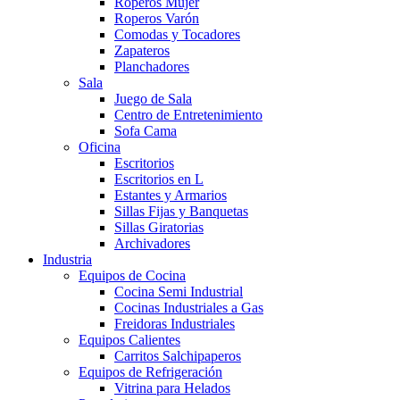
Roperos Mujer
Roperos Varón
Comodas y Tocadores
Zapateros
Planchadores
Sala
Juego de Sala
Centro de Entretenimiento
Sofa Cama
Oficina
Escritorios
Escritorios en L
Estantes y Armarios
Sillas Fijas y Banquetas
Sillas Giratorias
Archivadores
Industria
Equipos de Cocina
Cocina Semi Industrial
Cocinas Industriales a Gas
Freidoras Industriales
Equipos Calientes
Carritos Salchipaperos
Equipos de Refrigeración
Vitrina para Helados