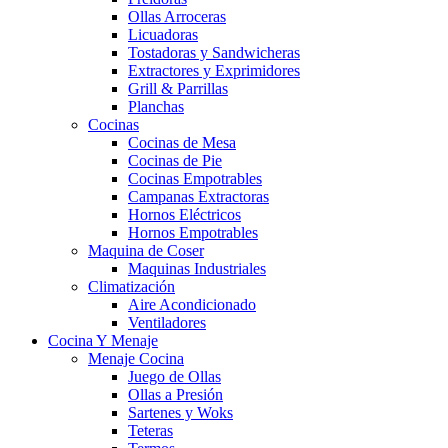
Ollas Arroceras
Licuadoras
Tostadoras y Sandwicheras
Extractores y Exprimidores
Grill & Parrillas
Planchas
Cocinas
Cocinas de Mesa
Cocinas de Pie
Cocinas Empotrables
Campanas Extractoras
Hornos Eléctricos
Hornos Empotrables
Maquina de Coser
Maquinas Industriales
Climatización
Aire Acondicionado
Ventiladores
Cocina Y Menaje
Menaje Cocina
Juego de Ollas
Ollas a Presión
Sartenes y Woks
Teteras