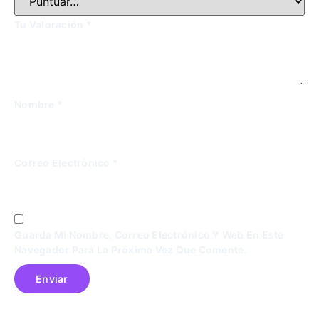
Tu Valoración
*
Nombre
*
Correo Electrónico
*
Guarda Mi Nombre, Correo Electrónico Y Web En Este
Navegador Para La Próxima Vez Que Comente.