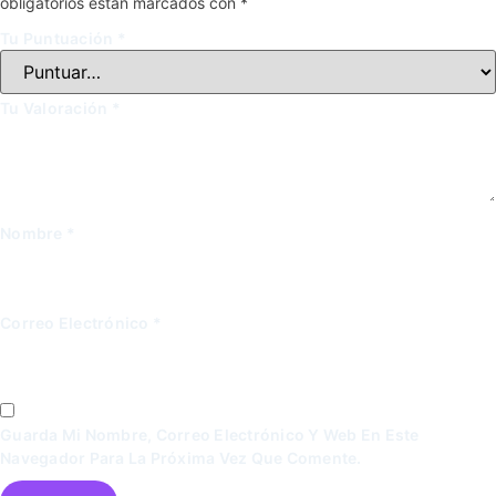
obligatorios están marcados con
*
Tu Puntuación
*
Tu Valoración
*
Nombre
*
Correo Electrónico
*
Guarda Mi Nombre, Correo Electrónico Y Web En Este
Navegador Para La Próxima Vez Que Comente.