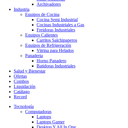
Archivadores
Industria
Equipos de Cocina
Cocina Semi Industrial
Cocinas Industriales a Gas
Freidoras Industriales
Equipos Calientes
Carritos Salchipaperos
Equipos de Refrigeración
Vitrina para Helados
Panaderia
Horno Panadero
Batidoras Industriales
Salud y Bienestar
Ofertas
Combos
Liquidación
Catálago
Record
Tecnología
Computadoras
Laptops
Laptops Gamer
Desktop Y All In One