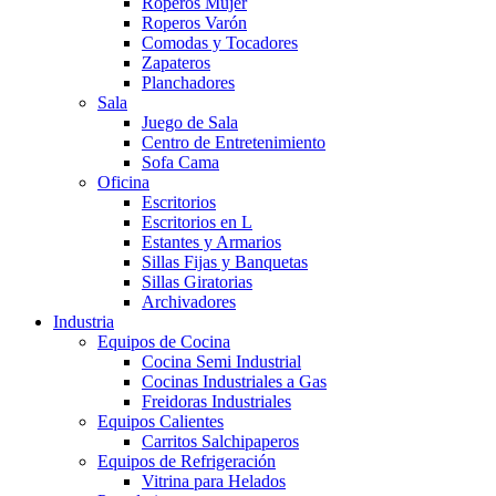
Roperos Mujer
Roperos Varón
Comodas y Tocadores
Zapateros
Planchadores
Sala
Juego de Sala
Centro de Entretenimiento
Sofa Cama
Oficina
Escritorios
Escritorios en L
Estantes y Armarios
Sillas Fijas y Banquetas
Sillas Giratorias
Archivadores
Industria
Equipos de Cocina
Cocina Semi Industrial
Cocinas Industriales a Gas
Freidoras Industriales
Equipos Calientes
Carritos Salchipaperos
Equipos de Refrigeración
Vitrina para Helados