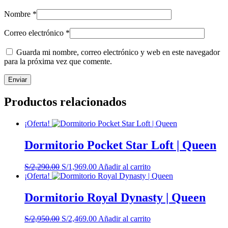
Nombre
*
Correo electrónico
*
Guarda mi nombre, correo electrónico y web en este navegador
para la próxima vez que comente.
Productos relacionados
¡Oferta!
Dormitorio Pocket Star Loft | Queen
El
El
S/
2,290.00
S/
1,969.00
Añadir al carrito
precio
precio
¡Oferta!
original
actual
era:
es:
Dormitorio Royal Dynasty | Queen
S/2,290.00.
S/1,969.00.
El
El
S/
2,950.00
S/
2,469.00
Añadir al carrito
precio
precio