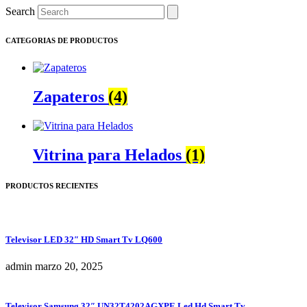
Search
original
actual
era:
es:
S/2,950.00.
S/2,469.00.
CATEGORIAS DE PRODUCTOS
Zapateros
(4)
Vitrina para Helados
(1)
PRODUCTOS RECIENTES
Televisor LED 32″ HD Smart Tv LQ600
admin
marzo 20, 2025
Televisor Samsung 32″ UN32T4202AGXPE Led Hd Smart Tv