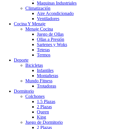
Maquinas Industriales
Climatización
Aire Acondicionado
Ventiladores
Cocina Y Menaje
Menaje Cocina
Juego de Ollas
Ollas a Presión
Sartenes y Woks
Teteras
Termos
Deporte
Bicicletas
Infantiles
Montañeras
Mundo Fitness
Trotadoras
Dormitorio
Colchones
1.5 Plazas
2 Plazas
Queen
King
Juego de Dormitorio
2 Plazas