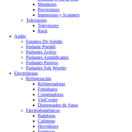
Monitores
Proyectores
Impresoras y Scanners
Televisores
Televisores
Rack
Audio
Equipos De Sonido
Parlante Portátil
Parlantes Activo
Parlantes Amplificados
Parlantes Pasivos
Parlantes Sub Woofer
Electrohogar
Refrigeración
Refrigeradoras
Frigobares
Congeladoras
VisiCooler
Dispensador de Agua
Electrodomésticos
Batidoras
Cafeteras
Hervidores
Freidoras