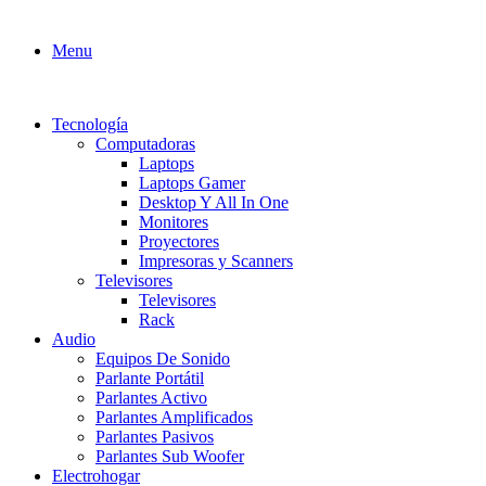
Menu
Tecnología
Computadoras
Laptops
Laptops Gamer
Desktop Y All In One
Monitores
Proyectores
Impresoras y Scanners
Televisores
Televisores
Rack
Audio
Equipos De Sonido
Parlante Portátil
Parlantes Activo
Parlantes Amplificados
Parlantes Pasivos
Parlantes Sub Woofer
Electrohogar