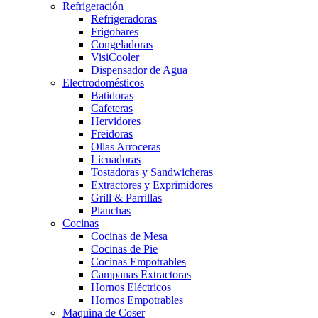
Refrigeración
Refrigeradoras
Frigobares
Congeladoras
VisiCooler
Dispensador de Agua
Electrodomésticos
Batidoras
Cafeteras
Hervidores
Freidoras
Ollas Arroceras
Licuadoras
Tostadoras y Sandwicheras
Extractores y Exprimidores
Grill & Parrillas
Planchas
Cocinas
Cocinas de Mesa
Cocinas de Pie
Cocinas Empotrables
Campanas Extractoras
Hornos Eléctricos
Hornos Empotrables
Maquina de Coser