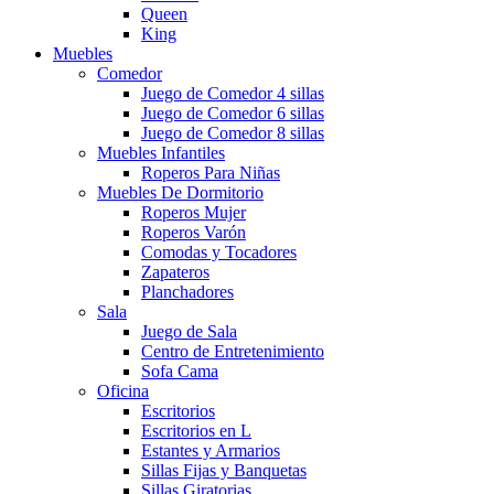
Queen
King
Muebles
Comedor
Juego de Comedor 4 sillas
Juego de Comedor 6 sillas
Juego de Comedor 8 sillas
Muebles Infantiles
Roperos Para Niñas
Muebles De Dormitorio
Roperos Mujer
Roperos Varón
Comodas y Tocadores
Zapateros
Planchadores
Sala
Juego de Sala
Centro de Entretenimiento
Sofa Cama
Oficina
Escritorios
Escritorios en L
Estantes y Armarios
Sillas Fijas y Banquetas
Sillas Giratorias