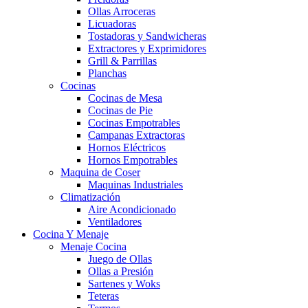
Ollas Arroceras
Licuadoras
Tostadoras y Sandwicheras
Extractores y Exprimidores
Grill & Parrillas
Planchas
Cocinas
Cocinas de Mesa
Cocinas de Pie
Cocinas Empotrables
Campanas Extractoras
Hornos Eléctricos
Hornos Empotrables
Maquina de Coser
Maquinas Industriales
Climatización
Aire Acondicionado
Ventiladores
Cocina Y Menaje
Menaje Cocina
Juego de Ollas
Ollas a Presión
Sartenes y Woks
Teteras