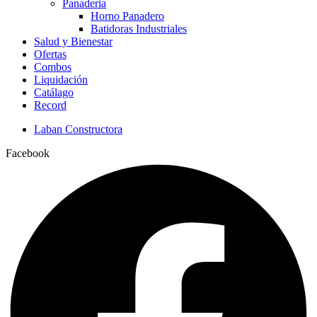
Panaderia
Horno Panadero
Batidoras Industriales
Salud y Bienestar
Ofertas
Combos
Liquidación
Catálago
Record
Laban Constructora
Facebook