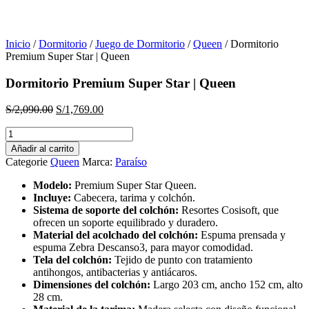
Inicio
/
Dormitorio
/
Juego de Dormitorio
/
Queen
/ Dormitorio
Premium Super Star | Queen
Dormitorio Premium Super Star | Queen
El
El
S/
2,090.00
S/
1,769.00
precio
precio
Dormitorio
original
actual
Premium
era:
es:
Añadir al carrito
Super
S/2,090.00.
S/1,769.00.
Categorie
Queen
Marca:
Paraíso
Star
|
Modelo:
Premium Super Star Queen.
Queen
Incluye:
Cabecera, tarima y colchón.
cantidad
Sistema de soporte del colchón:
Resortes Cosisoft, que
ofrecen un soporte equilibrado y duradero.
Material del acolchado del colchón:
Espuma prensada y
espuma Zebra Descanso3, para mayor comodidad.
Tela del colchón:
Tejido de punto con tratamiento
antihongos, antibacterias y antiácaros.
Dimensiones del colchón:
Largo 203 cm, ancho 152 cm, alto
28 cm.