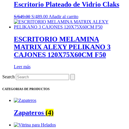
Escritorio Plateado de Vidrio Claks
El
El
S/
649.00
S/
489.00
Añadir al carrito
precio
precio
original
actual
era:
es:
S/649.00.
S/489.00.
ESCRITORIO MELAMINA
MATRIX ALEXY PELIKANO 3
CAJONES 120X75X60CM F50
Leer más
Search
CATEGORIAS DE PRODUCTOS
Zapateros
(4)