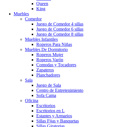
Queen
King
Muebles
Comedor
Juego de Comedor 4 sillas
Juego de Comedor 6 sillas
Juego de Comedor 8 sillas
Muebles Infantiles
Roperos Para Niñas
Muebles De Dormitorio
Roperos Mujer
Roperos Varón
Comodas y Tocadores
Zapateros
Planchadores
Sala
Juego de Sala
Centro de Entretenimiento
Sofa Cama
Oficina
Escritorios
Escritorios en L
Estantes y Armarios
Sillas Fijas y Banquetas
Sillas Giratorias