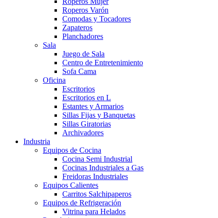
Roperos Mujer
Roperos Varón
Comodas y Tocadores
Zapateros
Planchadores
Sala
Juego de Sala
Centro de Entretenimiento
Sofa Cama
Oficina
Escritorios
Escritorios en L
Estantes y Armarios
Sillas Fijas y Banquetas
Sillas Giratorias
Archivadores
Industria
Equipos de Cocina
Cocina Semi Industrial
Cocinas Industriales a Gas
Freidoras Industriales
Equipos Calientes
Carritos Salchipaperos
Equipos de Refrigeración
Vitrina para Helados