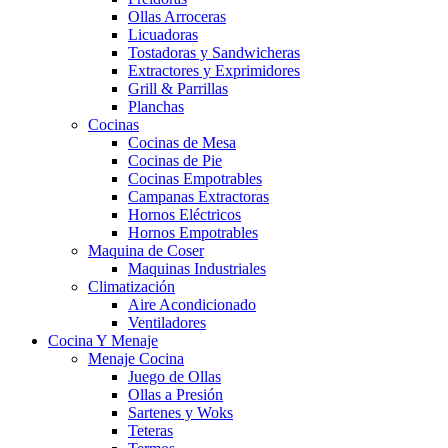
Ollas Arroceras
Licuadoras
Tostadoras y Sandwicheras
Extractores y Exprimidores
Grill & Parrillas
Planchas
Cocinas
Cocinas de Mesa
Cocinas de Pie
Cocinas Empotrables
Campanas Extractoras
Hornos Eléctricos
Hornos Empotrables
Maquina de Coser
Maquinas Industriales
Climatización
Aire Acondicionado
Ventiladores
Cocina Y Menaje
Menaje Cocina
Juego de Ollas
Ollas a Presión
Sartenes y Woks
Teteras