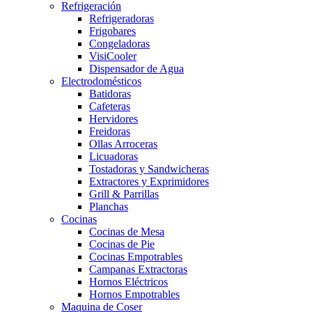
Refrigeración
Refrigeradoras
Frigobares
Congeladoras
VisiCooler
Dispensador de Agua
Electrodomésticos
Batidoras
Cafeteras
Hervidores
Freidoras
Ollas Arroceras
Licuadoras
Tostadoras y Sandwicheras
Extractores y Exprimidores
Grill & Parrillas
Planchas
Cocinas
Cocinas de Mesa
Cocinas de Pie
Cocinas Empotrables
Campanas Extractoras
Hornos Eléctricos
Hornos Empotrables
Maquina de Coser