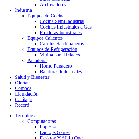
Archivadores
Industria
Equipos de Cocina
Cocina Semi Industrial
Cocinas Industriales a Gas
Freidoras Industriales
Equipos Calientes
Carritos Salchipaperos
Equipos de Refrigeración
Vitrina para Helados
Panaderia
Horno Panadero
Batidoras Industriales
Salud y Bienestar
Ofertas
Combos
Liquidación
Catálago
Record
Tecnología
Computadoras
Laptops
Laptops Gamer
Desktop Y All In One