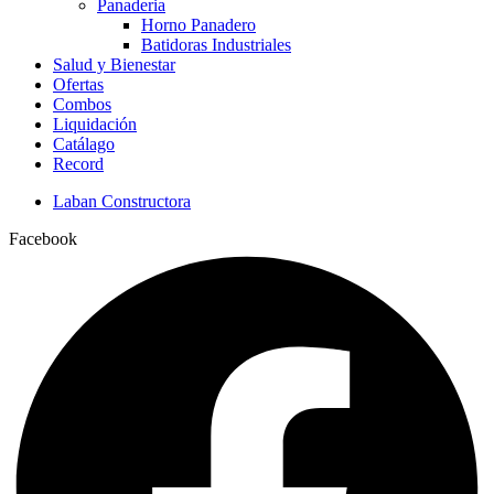
Panaderia
Horno Panadero
Batidoras Industriales
Salud y Bienestar
Ofertas
Combos
Liquidación
Catálago
Record
Laban Constructora
Facebook