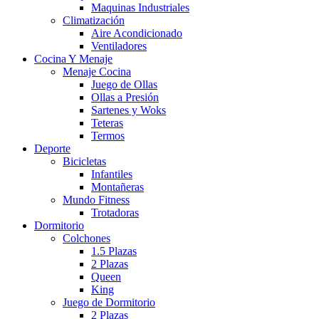
Maquinas Industriales
Climatización
Aire Acondicionado
Ventiladores
Cocina Y Menaje
Menaje Cocina
Juego de Ollas
Ollas a Presión
Sartenes y Woks
Teteras
Termos
Deporte
Bicicletas
Infantiles
Montañeras
Mundo Fitness
Trotadoras
Dormitorio
Colchones
1.5 Plazas
2 Plazas
Queen
King
Juego de Dormitorio
2 Plazas