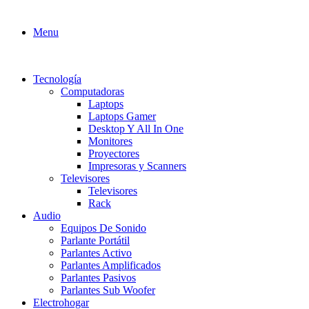
Menu
Tecnología
Computadoras
Laptops
Laptops Gamer
Desktop Y All In One
Monitores
Proyectores
Impresoras y Scanners
Televisores
Televisores
Rack
Audio
Equipos De Sonido
Parlante Portátil
Parlantes Activo
Parlantes Amplificados
Parlantes Pasivos
Parlantes Sub Woofer
Electrohogar