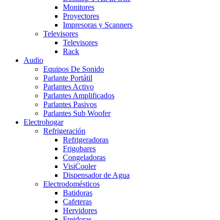
Monitores
Proyectores
Impresoras y Scanners
Televisores
Televisores
Rack
Audio
Equipos De Sonido
Parlante Portátil
Parlantes Activo
Parlantes Amplificados
Parlantes Pasivos
Parlantes Sub Woofer
Electrohogar
Refrigeración
Refrigeradoras
Frigobares
Congeladoras
VisiCooler
Dispensador de Agua
Electrodomésticos
Batidoras
Cafeteras
Hervidores
Freidoras