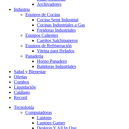
Archivadores
Industria
Equipos de Cocina
Cocina Semi Industrial
Cocinas Industriales a Gas
Freidoras Industriales
Equipos Calientes
Carritos Salchipaperos
Equipos de Refrigeración
Vitrina para Helados
Panaderia
Horno Panadero
Batidoras Industriales
Salud y Bienestar
Ofertas
Combos
Liquidación
Catálago
Record
Tecnología
Computadoras
Laptops
Laptops Gamer
Desktop Y All In One