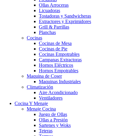
Ollas Arroceras
Licuadoras
Tostadoras y Sandwicheras
Extractores y Exprimidores
Grill & Parrillas
Planchas
Cocinas
Cocinas de Mesa
Cocinas de Pie
Cocinas Empotrables
Campanas Extractoras
Hornos Eléctricos
Hornos Empotrables
Maquina de Coser
Maquinas Industriales
Climatización
Aire Acondicionado
Ventiladores
Cocina Y Menaje
Menaje Cocina
Juego de Ollas
Ollas a Presión
Sartenes y Woks
Teteras