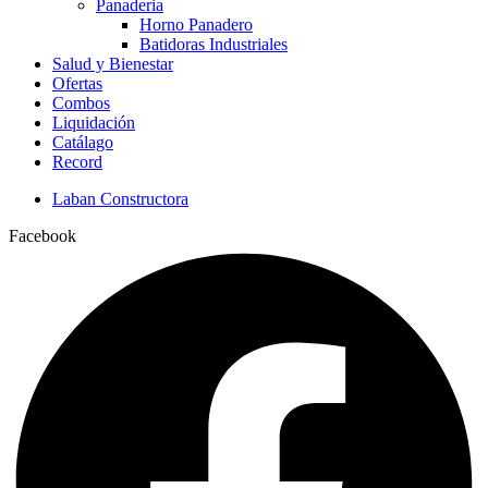
Panaderia
Horno Panadero
Batidoras Industriales
Salud y Bienestar
Ofertas
Combos
Liquidación
Catálago
Record
Laban Constructora
Facebook