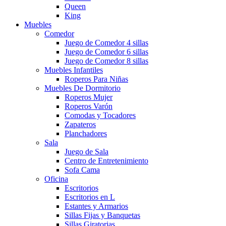
Queen
King
Muebles
Comedor
Juego de Comedor 4 sillas
Juego de Comedor 6 sillas
Juego de Comedor 8 sillas
Muebles Infantiles
Roperos Para Niñas
Muebles De Dormitorio
Roperos Mujer
Roperos Varón
Comodas y Tocadores
Zapateros
Planchadores
Sala
Juego de Sala
Centro de Entretenimiento
Sofa Cama
Oficina
Escritorios
Escritorios en L
Estantes y Armarios
Sillas Fijas y Banquetas
Sillas Giratorias