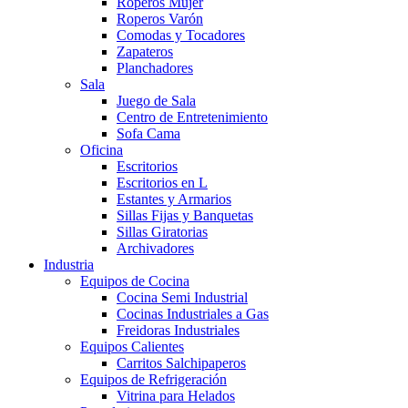
Roperos Mujer
Roperos Varón
Comodas y Tocadores
Zapateros
Planchadores
Sala
Juego de Sala
Centro de Entretenimiento
Sofa Cama
Oficina
Escritorios
Escritorios en L
Estantes y Armarios
Sillas Fijas y Banquetas
Sillas Giratorias
Archivadores
Industria
Equipos de Cocina
Cocina Semi Industrial
Cocinas Industriales a Gas
Freidoras Industriales
Equipos Calientes
Carritos Salchipaperos
Equipos de Refrigeración
Vitrina para Helados