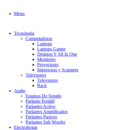
Menu
Tecnología
Computadoras
Laptops
Laptops Gamer
Desktop Y All In One
Monitores
Proyectores
Impresoras y Scanners
Televisores
Televisores
Rack
Audio
Equipos De Sonido
Parlante Portátil
Parlantes Activo
Parlantes Amplificados
Parlantes Pasivos
Parlantes Sub Woofer
Electrohogar