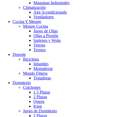
Maquinas Industriales
Climatización
Aire Acondicionado
Ventiladores
Cocina Y Menaje
Menaje Cocina
Juego de Ollas
Ollas a Presión
Sartenes y Woks
Teteras
Termos
Deporte
Bicicletas
Infantiles
Montañeras
Mundo Fitness
Trotadoras
Dormitorio
Colchones
1.5 Plazas
2 Plazas
Queen
King
Juego de Dormitorio
2 Plazas