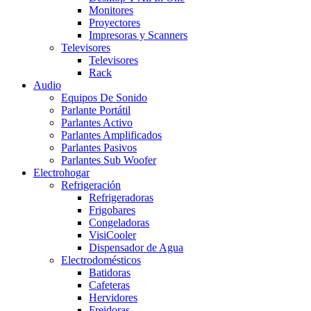
Monitores
Proyectores
Impresoras y Scanners
Televisores
Televisores
Rack
Audio
Equipos De Sonido
Parlante Portátil
Parlantes Activo
Parlantes Amplificados
Parlantes Pasivos
Parlantes Sub Woofer
Electrohogar
Refrigeración
Refrigeradoras
Frigobares
Congeladoras
VisiCooler
Dispensador de Agua
Electrodomésticos
Batidoras
Cafeteras
Hervidores
Freidoras