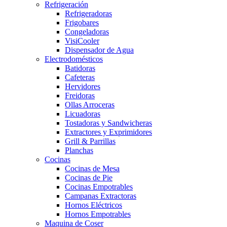
Refrigeración
Refrigeradoras
Frigobares
Congeladoras
VisiCooler
Dispensador de Agua
Electrodomésticos
Batidoras
Cafeteras
Hervidores
Freidoras
Ollas Arroceras
Licuadoras
Tostadoras y Sandwicheras
Extractores y Exprimidores
Grill & Parrillas
Planchas
Cocinas
Cocinas de Mesa
Cocinas de Pie
Cocinas Empotrables
Campanas Extractoras
Hornos Eléctricos
Hornos Empotrables
Maquina de Coser