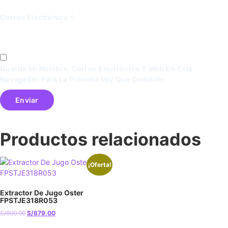
Correo Electrónico
*
Guarda Mi Nombre, Correo Electrónico Y Web En Este
Navegador Para La Próxima Vez Que Comente.
Productos relacionados
¡Oferta!
Extractor De Jugo Oster
FPSTJE318R053
S/
800.00
S/
679.00