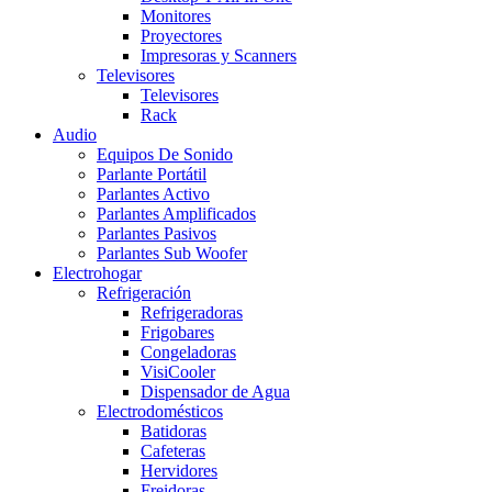
Monitores
Proyectores
Impresoras y Scanners
Televisores
Televisores
Rack
Audio
Equipos De Sonido
Parlante Portátil
Parlantes Activo
Parlantes Amplificados
Parlantes Pasivos
Parlantes Sub Woofer
Electrohogar
Refrigeración
Refrigeradoras
Frigobares
Congeladoras
VisiCooler
Dispensador de Agua
Electrodomésticos
Batidoras
Cafeteras
Hervidores
Freidoras