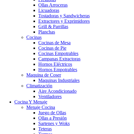
Ollas Arroceras
Licuadoras
Tostadoras y Sandwicheras
Extractores y Exprimidores
Grill & Parrillas
Planchas
Cocinas
Cocinas de Mesa
Cocinas de Pie
Cocinas Empotrables
Campanas Extractoras
Hornos Eléctricos
Hornos Empotrables
Maquina de Coser
Maquinas Industriales
Climatización
Aire Acondicionado
Ventiladores
Cocina Y Menaje
Menaje Cocina
Juego de Ollas
Ollas a Presión
Sartenes y Woks
Teteras