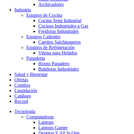
Archivadores
Industria
Equipos de Cocina
Cocina Semi Industrial
Cocinas Industriales a Gas
Freidoras Industriales
Equipos Calientes
Carritos Salchipaperos
Equipos de Refrigeración
Vitrina para Helados
Panaderia
Horno Panadero
Batidoras Industriales
Salud y Bienestar
Ofertas
Combos
Liquidación
Catálago
Record
Tecnología
Computadoras
Laptops
Laptops Gamer
Desktop Y All In One