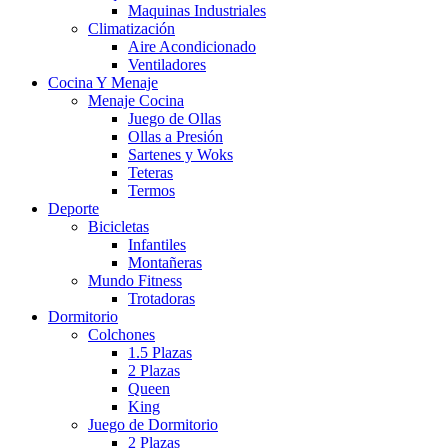
Maquinas Industriales
Climatización
Aire Acondicionado
Ventiladores
Cocina Y Menaje
Menaje Cocina
Juego de Ollas
Ollas a Presión
Sartenes y Woks
Teteras
Termos
Deporte
Bicicletas
Infantiles
Montañeras
Mundo Fitness
Trotadoras
Dormitorio
Colchones
1.5 Plazas
2 Plazas
Queen
King
Juego de Dormitorio
2 Plazas