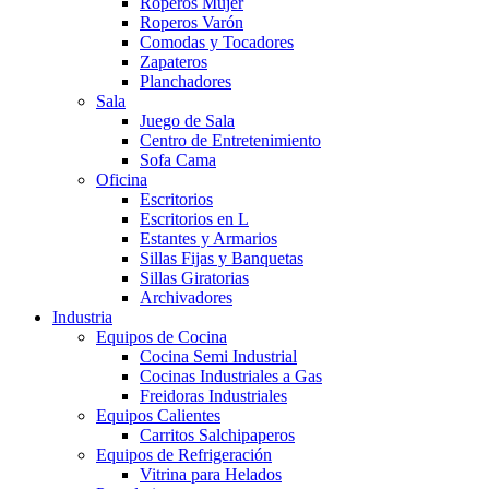
Roperos Mujer
Roperos Varón
Comodas y Tocadores
Zapateros
Planchadores
Sala
Juego de Sala
Centro de Entretenimiento
Sofa Cama
Oficina
Escritorios
Escritorios en L
Estantes y Armarios
Sillas Fijas y Banquetas
Sillas Giratorias
Archivadores
Industria
Equipos de Cocina
Cocina Semi Industrial
Cocinas Industriales a Gas
Freidoras Industriales
Equipos Calientes
Carritos Salchipaperos
Equipos de Refrigeración
Vitrina para Helados