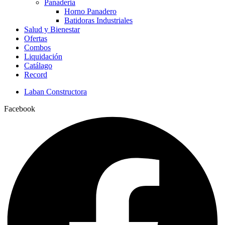
Panaderia
Horno Panadero
Batidoras Industriales
Salud y Bienestar
Ofertas
Combos
Liquidación
Catálago
Record
Laban Constructora
Facebook