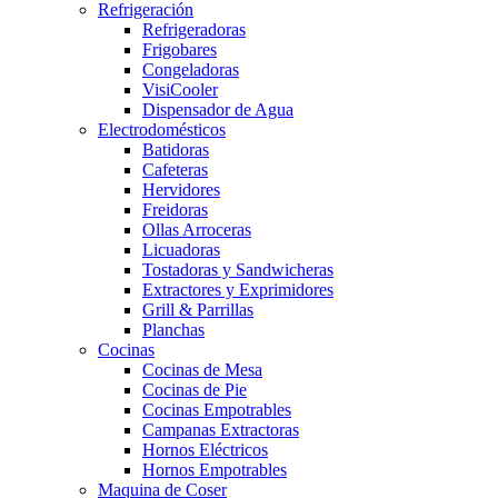
Refrigeración
Refrigeradoras
Frigobares
Congeladoras
VisiCooler
Dispensador de Agua
Electrodomésticos
Batidoras
Cafeteras
Hervidores
Freidoras
Ollas Arroceras
Licuadoras
Tostadoras y Sandwicheras
Extractores y Exprimidores
Grill & Parrillas
Planchas
Cocinas
Cocinas de Mesa
Cocinas de Pie
Cocinas Empotrables
Campanas Extractoras
Hornos Eléctricos
Hornos Empotrables
Maquina de Coser