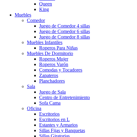
Queen
King
Muebles
Comedor
Juego de Comedor 4 sillas
Juego de Comedor 6 sillas
Juego de Comedor 8 sillas
Muebles Infantiles
Roperos Para Niñas
Muebles De Dormitorio
Roperos Mujer
Roperos Varón
Comodas y Tocadores
Zapateros
Planchadores
Sala
Juego de Sala
Centro de Entretenimiento
Sofa Cama
Oficina
Escritorios
Escritorios en L
Estantes y Armarios
Sillas Fijas y Banquetas
Sillas Giratorias