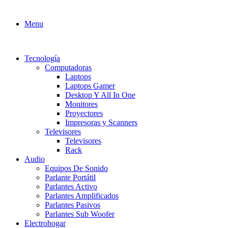
Menu
Tecnología
Computadoras
Laptops
Laptops Gamer
Desktop Y All In One
Monitores
Proyectores
Impresoras y Scanners
Televisores
Televisores
Rack
Audio
Equipos De Sonido
Parlante Portátil
Parlantes Activo
Parlantes Amplificados
Parlantes Pasivos
Parlantes Sub Woofer
Electrohogar