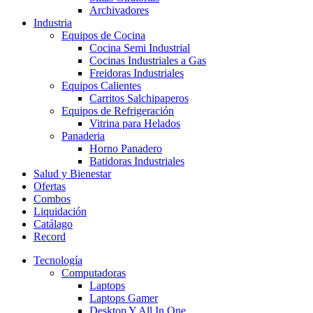
Archivadores
Industria
Equipos de Cocina
Cocina Semi Industrial
Cocinas Industriales a Gas
Freidoras Industriales
Equipos Calientes
Carritos Salchipaperos
Equipos de Refrigeración
Vitrina para Helados
Panaderia
Horno Panadero
Batidoras Industriales
Salud y Bienestar
Ofertas
Combos
Liquidación
Catálago
Record
Tecnología
Computadoras
Laptops
Laptops Gamer
Desktop Y All In One