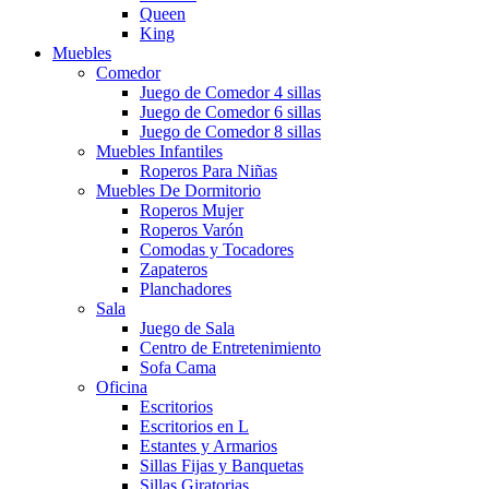
Queen
King
Muebles
Comedor
Juego de Comedor 4 sillas
Juego de Comedor 6 sillas
Juego de Comedor 8 sillas
Muebles Infantiles
Roperos Para Niñas
Muebles De Dormitorio
Roperos Mujer
Roperos Varón
Comodas y Tocadores
Zapateros
Planchadores
Sala
Juego de Sala
Centro de Entretenimiento
Sofa Cama
Oficina
Escritorios
Escritorios en L
Estantes y Armarios
Sillas Fijas y Banquetas
Sillas Giratorias