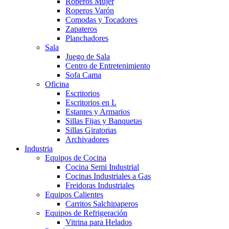
Roperos Mujer
Roperos Varón
Comodas y Tocadores
Zapateros
Planchadores
Sala
Juego de Sala
Centro de Entretenimiento
Sofa Cama
Oficina
Escritorios
Escritorios en L
Estantes y Armarios
Sillas Fijas y Banquetas
Sillas Giratorias
Archivadores
Industria
Equipos de Cocina
Cocina Semi Industrial
Cocinas Industriales a Gas
Freidoras Industriales
Equipos Calientes
Carritos Salchipaperos
Equipos de Refrigeración
Vitrina para Helados