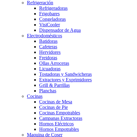
Refrigeración
Refrigeradoras
Frigobares
Congeladoras
VisiCooler
Dispensador de Agua
Electrodomésticos
Batidoras
Cafeteras
Hervidores
Freidoras
Ollas Arroceras
Licuadoras
Tostadoras y Sandwicheras
Extractores y Exprimidores
Grill & Parrillas
Planchas
Cocinas
Cocinas de Mesa
Cocinas de Pie
Cocinas Empotrables
Campanas Extractoras
Hornos Eléctricos
Hornos Empotrables
Maquina de Coser