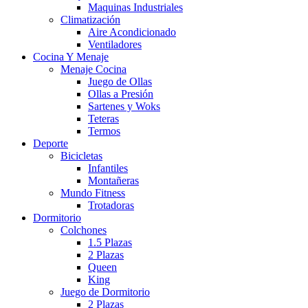
Maquinas Industriales
Climatización
Aire Acondicionado
Ventiladores
Cocina Y Menaje
Menaje Cocina
Juego de Ollas
Ollas a Presión
Sartenes y Woks
Teteras
Termos
Deporte
Bicicletas
Infantiles
Montañeras
Mundo Fitness
Trotadoras
Dormitorio
Colchones
1.5 Plazas
2 Plazas
Queen
King
Juego de Dormitorio
2 Plazas