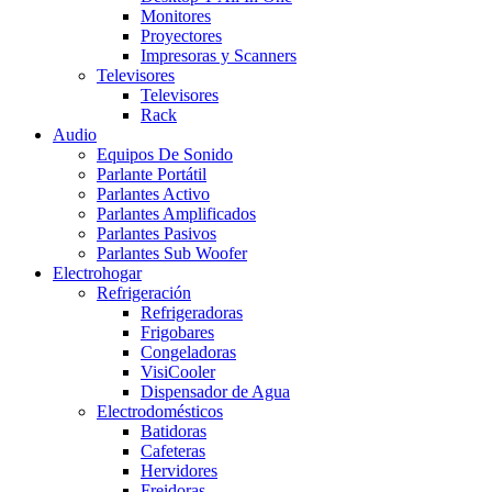
Monitores
Proyectores
Impresoras y Scanners
Televisores
Televisores
Rack
Audio
Equipos De Sonido
Parlante Portátil
Parlantes Activo
Parlantes Amplificados
Parlantes Pasivos
Parlantes Sub Woofer
Electrohogar
Refrigeración
Refrigeradoras
Frigobares
Congeladoras
VisiCooler
Dispensador de Agua
Electrodomésticos
Batidoras
Cafeteras
Hervidores
Freidoras