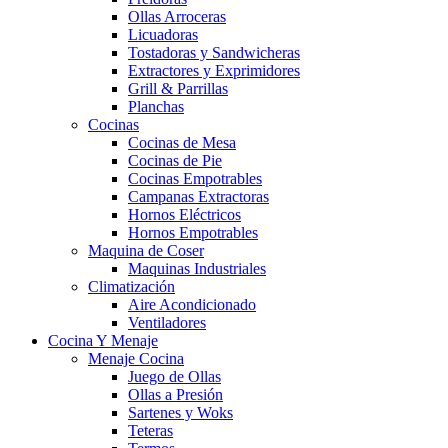
Ollas Arroceras
Licuadoras
Tostadoras y Sandwicheras
Extractores y Exprimidores
Grill & Parrillas
Planchas
Cocinas
Cocinas de Mesa
Cocinas de Pie
Cocinas Empotrables
Campanas Extractoras
Hornos Eléctricos
Hornos Empotrables
Maquina de Coser
Maquinas Industriales
Climatización
Aire Acondicionado
Ventiladores
Cocina Y Menaje
Menaje Cocina
Juego de Ollas
Ollas a Presión
Sartenes y Woks
Teteras