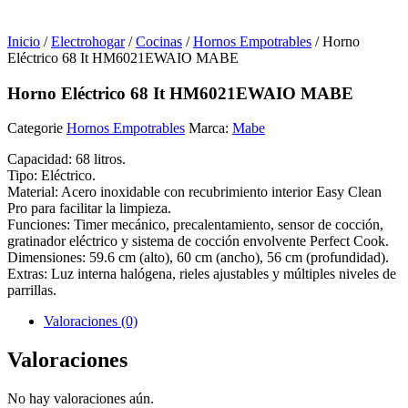
Inicio
/
Electrohogar
/
Cocinas
/
Hornos Empotrables
/ Horno
Eléctrico 68 It HM6021EWAIO MABE
Horno Eléctrico 68 It HM6021EWAIO MABE
Categorie
Hornos Empotrables
Marca:
Mabe
Capacidad: 68 litros.
Tipo: Eléctrico.
Material: Acero inoxidable con recubrimiento interior Easy Clean
Pro para facilitar la limpieza.
Funciones: Timer mecánico, precalentamiento, sensor de cocción,
gratinador eléctrico y sistema de cocción envolvente Perfect Cook.
Dimensiones: 59.6 cm (alto), 60 cm (ancho), 56 cm (profundidad).
Extras: Luz interna halógena, rieles ajustables y múltiples niveles de
parrillas.
Valoraciones (0)
Valoraciones
No hay valoraciones aún.