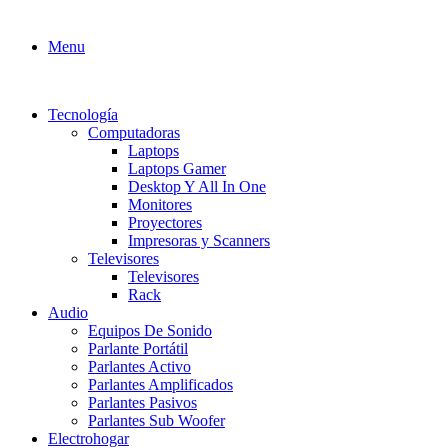
Menu
Tecnología
Computadoras
Laptops
Laptops Gamer
Desktop Y All In One
Monitores
Proyectores
Impresoras y Scanners
Televisores
Televisores
Rack
Audio
Equipos De Sonido
Parlante Portátil
Parlantes Activo
Parlantes Amplificados
Parlantes Pasivos
Parlantes Sub Woofer
Electrohogar