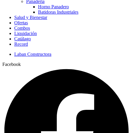
Panaderia
Horno Panadero
Batidoras Industriales
Salud y Bienestar
Ofertas
Combos
Liquidación
Catálago
Record
Laban Constructora
Facebook