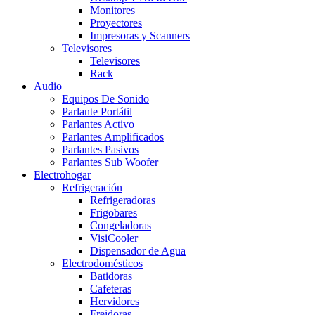
Monitores
Proyectores
Impresoras y Scanners
Televisores
Televisores
Rack
Audio
Equipos De Sonido
Parlante Portátil
Parlantes Activo
Parlantes Amplificados
Parlantes Pasivos
Parlantes Sub Woofer
Electrohogar
Refrigeración
Refrigeradoras
Frigobares
Congeladoras
VisiCooler
Dispensador de Agua
Electrodomésticos
Batidoras
Cafeteras
Hervidores
Freidoras