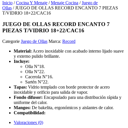
Inicio
/
Cocina Y Menaje
/
Menaje Cocina
/
Juego de
Ollas
/ JUEGO DE OLLAS RECORD ENCANTO 7 PIEZAS
T/VIDRIO 18+22/CAC16
JUEGO DE OLLAS RECORD ENCANTO 7
PIEZAS T/VIDRIO 18+22/CAC16
Categorie
Juego de Ollas
Marca:
Record
Material:
Acero inoxidable con acabado interno lijado suave
y externo pulido brillante.
Incluye:
Olla N°18.
Olla N°22.
Cacerola N°16.
Sartén N°22.
Tapas:
Vidrio templado con borde protector de acero
inoxidable y orificio para salida de vapor.
Fondo difusor:
Encapsulado para una distribución rápida y
uniforme del calor.
Mangos:
De bakelita, ergonómicos y aislantes de calor.
Compatibilidad:
Valoraciones (0)