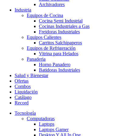
Archivadores
Industria
Equipos de Cocina
Cocina Semi Industrial
Cocinas Industriales a Gas
Freidoras Industriales
Equipos Calientes
Carritos Salchipaperos
Equipos de Refrigeración
Vitrina para Helados
Panaderia
Horno Panadero
Batidoras Industriales
Salud y Bienestar
Ofertas
Combos
Liquidación
Catálago
Record
Tecnología
Computadoras
Laptops
Laptops Gamer
Desktop Y All In One