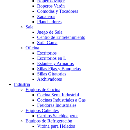
Roperos Mujer
Roperos Varón
Comodas y Tocadores
Zapateros
Planchadores
Sala
Juego de Sala
Centro de Entretenimiento
Sofa Cama
Oficina
Escritorios
Escritorios en L
Estantes y Armarios
Sillas Fijas y Banquetas
Sillas Giratorias
Archivadores
Industria
Equipos de Cocina
Cocina Semi Industrial
Cocinas Industriales a Gas
Freidoras Industriales
Equipos Calientes
Carritos Salchipaperos
Equipos de Refrigeración
Vitrina para Helados