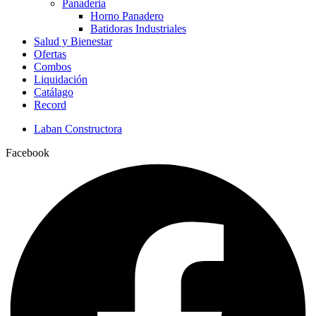
Panaderia
Horno Panadero
Batidoras Industriales
Salud y Bienestar
Ofertas
Combos
Liquidación
Catálago
Record
Laban Constructora
Facebook