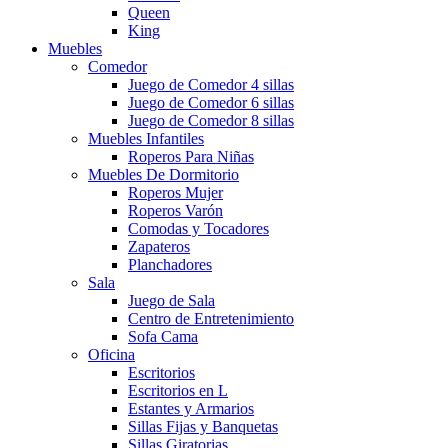
Queen
King
Muebles
Comedor
Juego de Comedor 4 sillas
Juego de Comedor 6 sillas
Juego de Comedor 8 sillas
Muebles Infantiles
Roperos Para Niñas
Muebles De Dormitorio
Roperos Mujer
Roperos Varón
Comodas y Tocadores
Zapateros
Planchadores
Sala
Juego de Sala
Centro de Entretenimiento
Sofa Cama
Oficina
Escritorios
Escritorios en L
Estantes y Armarios
Sillas Fijas y Banquetas
Sillas Giratorias