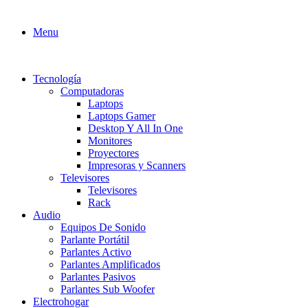
Menu
Tecnología
Computadoras
Laptops
Laptops Gamer
Desktop Y All In One
Monitores
Proyectores
Impresoras y Scanners
Televisores
Televisores
Rack
Audio
Equipos De Sonido
Parlante Portátil
Parlantes Activo
Parlantes Amplificados
Parlantes Pasivos
Parlantes Sub Woofer
Electrohogar