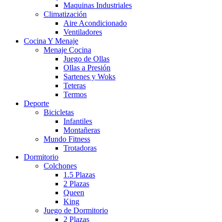
Maquinas Industriales
Climatización
Aire Acondicionado
Ventiladores
Cocina Y Menaje
Menaje Cocina
Juego de Ollas
Ollas a Presión
Sartenes y Woks
Teteras
Termos
Deporte
Bicicletas
Infantiles
Montañeras
Mundo Fitness
Trotadoras
Dormitorio
Colchones
1.5 Plazas
2 Plazas
Queen
King
Juego de Dormitorio
2 Plazas