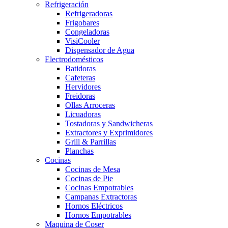
Refrigeración
Refrigeradoras
Frigobares
Congeladoras
VisiCooler
Dispensador de Agua
Electrodomésticos
Batidoras
Cafeteras
Hervidores
Freidoras
Ollas Arroceras
Licuadoras
Tostadoras y Sandwicheras
Extractores y Exprimidores
Grill & Parrillas
Planchas
Cocinas
Cocinas de Mesa
Cocinas de Pie
Cocinas Empotrables
Campanas Extractoras
Hornos Eléctricos
Hornos Empotrables
Maquina de Coser