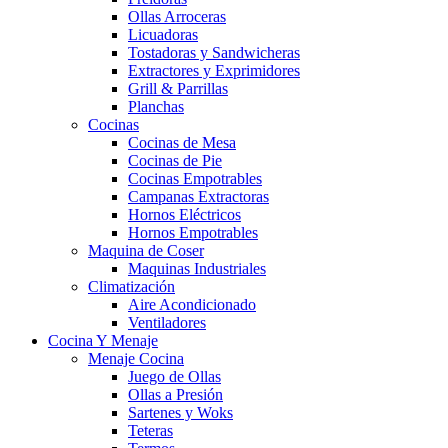
Ollas Arroceras
Licuadoras
Tostadoras y Sandwicheras
Extractores y Exprimidores
Grill & Parrillas
Planchas
Cocinas
Cocinas de Mesa
Cocinas de Pie
Cocinas Empotrables
Campanas Extractoras
Hornos Eléctricos
Hornos Empotrables
Maquina de Coser
Maquinas Industriales
Climatización
Aire Acondicionado
Ventiladores
Cocina Y Menaje
Menaje Cocina
Juego de Ollas
Ollas a Presión
Sartenes y Woks
Teteras