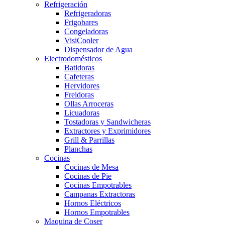
Refrigeración
Refrigeradoras
Frigobares
Congeladoras
VisiCooler
Dispensador de Agua
Electrodomésticos
Batidoras
Cafeteras
Hervidores
Freidoras
Ollas Arroceras
Licuadoras
Tostadoras y Sandwicheras
Extractores y Exprimidores
Grill & Parrillas
Planchas
Cocinas
Cocinas de Mesa
Cocinas de Pie
Cocinas Empotrables
Campanas Extractoras
Hornos Eléctricos
Hornos Empotrables
Maquina de Coser