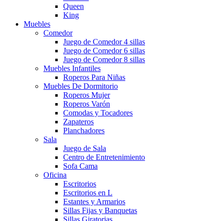
Queen
King
Muebles
Comedor
Juego de Comedor 4 sillas
Juego de Comedor 6 sillas
Juego de Comedor 8 sillas
Muebles Infantiles
Roperos Para Niñas
Muebles De Dormitorio
Roperos Mujer
Roperos Varón
Comodas y Tocadores
Zapateros
Planchadores
Sala
Juego de Sala
Centro de Entretenimiento
Sofa Cama
Oficina
Escritorios
Escritorios en L
Estantes y Armarios
Sillas Fijas y Banquetas
Sillas Giratorias