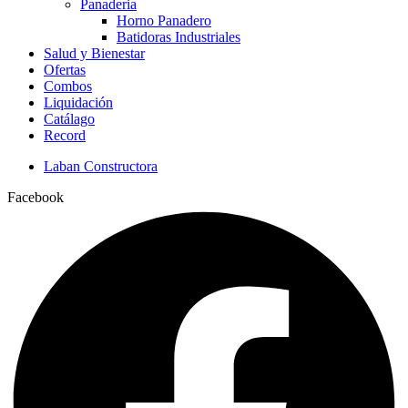
Panaderia
Horno Panadero
Batidoras Industriales
Salud y Bienestar
Ofertas
Combos
Liquidación
Catálago
Record
Laban Constructora
Facebook