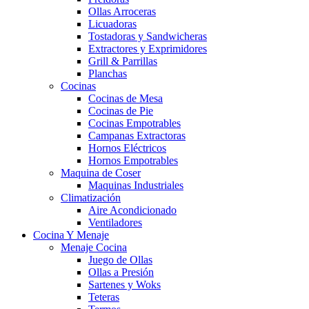
Ollas Arroceras
Licuadoras
Tostadoras y Sandwicheras
Extractores y Exprimidores
Grill & Parrillas
Planchas
Cocinas
Cocinas de Mesa
Cocinas de Pie
Cocinas Empotrables
Campanas Extractoras
Hornos Eléctricos
Hornos Empotrables
Maquina de Coser
Maquinas Industriales
Climatización
Aire Acondicionado
Ventiladores
Cocina Y Menaje
Menaje Cocina
Juego de Ollas
Ollas a Presión
Sartenes y Woks
Teteras