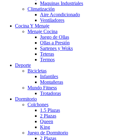
Maquinas Industriales
Climatización
Aire Acondicionado
Ventiladores
Cocina Y Menaje
Menaje Cocina
Juego de Ollas
Ollas a Presión
Sartenes y Woks
Teteras
Termos
Deporte
Bicicletas
Infantiles
Montañeras
Mundo Fitness
Trotadoras
Dormitorio
Colchones
1.5 Plazas
2 Plazas
Queen
King
Juego de Dormitorio
2 Plazas