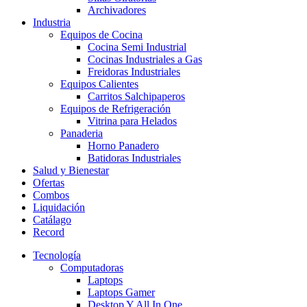
Archivadores
Industria
Equipos de Cocina
Cocina Semi Industrial
Cocinas Industriales a Gas
Freidoras Industriales
Equipos Calientes
Carritos Salchipaperos
Equipos de Refrigeración
Vitrina para Helados
Panaderia
Horno Panadero
Batidoras Industriales
Salud y Bienestar
Ofertas
Combos
Liquidación
Catálago
Record
Tecnología
Computadoras
Laptops
Laptops Gamer
Desktop Y All In One