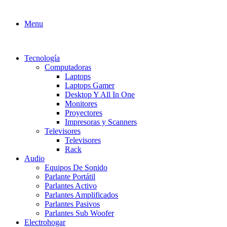
Menu
Tecnología
Computadoras
Laptops
Laptops Gamer
Desktop Y All In One
Monitores
Proyectores
Impresoras y Scanners
Televisores
Televisores
Rack
Audio
Equipos De Sonido
Parlante Portátil
Parlantes Activo
Parlantes Amplificados
Parlantes Pasivos
Parlantes Sub Woofer
Electrohogar