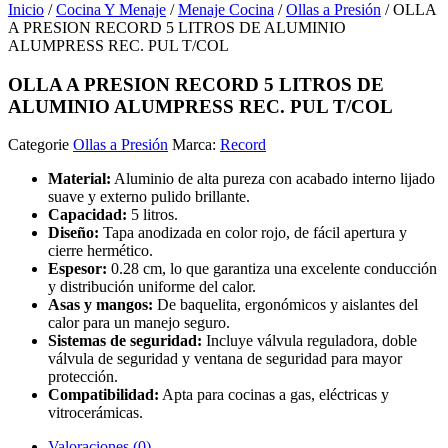
Inicio
/
Cocina Y Menaje
/
Menaje Cocina
/
Ollas a Presión
/ OLLA
A PRESION RECORD 5 LITROS DE ALUMINIO
ALUMPRESS REC. PUL T/COL
OLLA A PRESION RECORD 5 LITROS DE
ALUMINIO ALUMPRESS REC. PUL T/COL
Categorie
Ollas a Presión
Marca:
Record
Material:
Aluminio de alta pureza con acabado interno lijado
suave y externo pulido brillante.
Capacidad:
5 litros.
Diseño:
Tapa anodizada en color rojo, de fácil apertura y
cierre hermético.
Espesor:
0.28 cm, lo que garantiza una excelente conducción
y distribución uniforme del calor.
Asas y mangos:
De baquelita, ergonómicos y aislantes del
calor para un manejo seguro.
Sistemas de seguridad:
Incluye válvula reguladora, doble
válvula de seguridad y ventana de seguridad para mayor
protección.
Compatibilidad:
Apta para cocinas a gas, eléctricas y
vitrocerámicas.
Valoraciones (0)