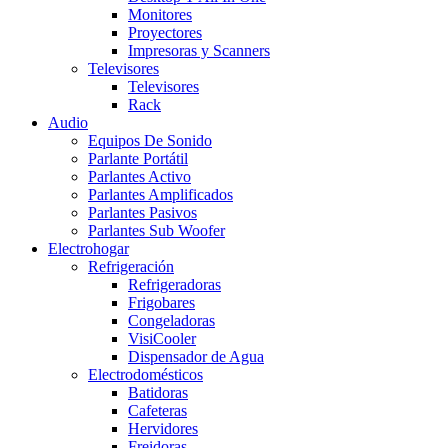
Monitores
Proyectores
Impresoras y Scanners
Televisores
Televisores
Rack
Audio
Equipos De Sonido
Parlante Portátil
Parlantes Activo
Parlantes Amplificados
Parlantes Pasivos
Parlantes Sub Woofer
Electrohogar
Refrigeración
Refrigeradoras
Frigobares
Congeladoras
VisiCooler
Dispensador de Agua
Electrodomésticos
Batidoras
Cafeteras
Hervidores
Freidoras