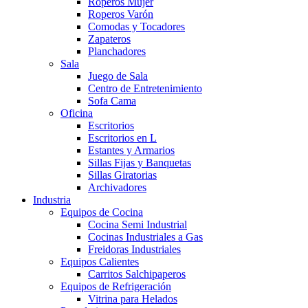
Roperos Mujer
Roperos Varón
Comodas y Tocadores
Zapateros
Planchadores
Sala
Juego de Sala
Centro de Entretenimiento
Sofa Cama
Oficina
Escritorios
Escritorios en L
Estantes y Armarios
Sillas Fijas y Banquetas
Sillas Giratorias
Archivadores
Industria
Equipos de Cocina
Cocina Semi Industrial
Cocinas Industriales a Gas
Freidoras Industriales
Equipos Calientes
Carritos Salchipaperos
Equipos de Refrigeración
Vitrina para Helados