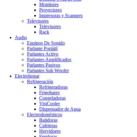
Monitores
Proyectores
Impresoras y Scanners
Televisores
Televisores
Rack
Audio
Equipos De Sonido
Parlante Portátil
Parlantes Activo
Parlantes Amplificados
Parlantes Pasivos
Parlantes Sub Woofer
Electrohogar
Refrigeración
Refrigeradoras
Frigobares
Congeladoras
VisiCooler
Dispensador de Agua
Electrodomésticos
Batidoras
Cafeteras
Hervidores
Freidoras