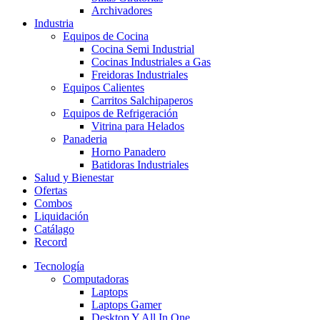
Archivadores
Industria
Equipos de Cocina
Cocina Semi Industrial
Cocinas Industriales a Gas
Freidoras Industriales
Equipos Calientes
Carritos Salchipaperos
Equipos de Refrigeración
Vitrina para Helados
Panaderia
Horno Panadero
Batidoras Industriales
Salud y Bienestar
Ofertas
Combos
Liquidación
Catálago
Record
Tecnología
Computadoras
Laptops
Laptops Gamer
Desktop Y All In One