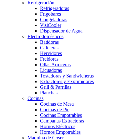
Refrigeración
Refrigeradoras
Frigobares
Congeladoras
VisiCooler
Dispensador de Agua
Electrodomésticos
Batidoras
Cafeteras
Hervidores
Freidoras
Ollas Arroceras
Licuadoras
Tostadoras y Sandwicheras
Extractores y Exprimidores
Grill & Parrillas
Planchas
Cocinas
Cocinas de Mesa
Cocinas de Pie
Cocinas Empotrables
Campanas Extractoras
Hornos Eléctricos
Hornos Empotrables
Maquina de Coser