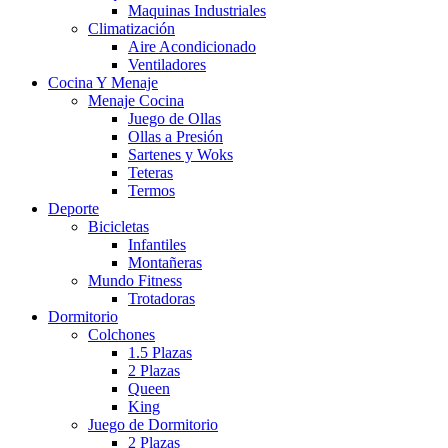
Maquinas Industriales
Climatización
Aire Acondicionado
Ventiladores
Cocina Y Menaje
Menaje Cocina
Juego de Ollas
Ollas a Presión
Sartenes y Woks
Teteras
Termos
Deporte
Bicicletas
Infantiles
Montañeras
Mundo Fitness
Trotadoras
Dormitorio
Colchones
1.5 Plazas
2 Plazas
Queen
King
Juego de Dormitorio
2 Plazas