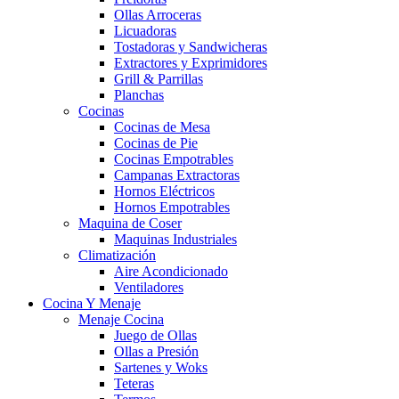
Ollas Arroceras
Licuadoras
Tostadoras y Sandwicheras
Extractores y Exprimidores
Grill & Parrillas
Planchas
Cocinas
Cocinas de Mesa
Cocinas de Pie
Cocinas Empotrables
Campanas Extractoras
Hornos Eléctricos
Hornos Empotrables
Maquina de Coser
Maquinas Industriales
Climatización
Aire Acondicionado
Ventiladores
Cocina Y Menaje
Menaje Cocina
Juego de Ollas
Ollas a Presión
Sartenes y Woks
Teteras