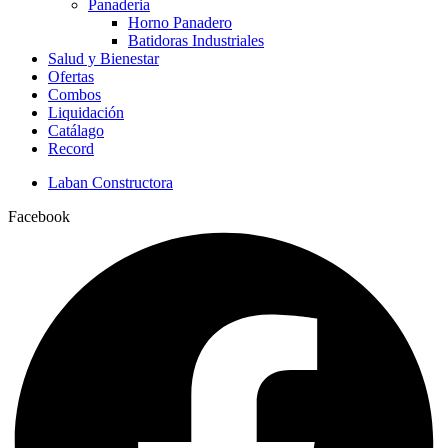
Panaderia
Horno Panadero
Batidoras Industriales
Salud y Bienestar
Ofertas
Combos
Liquidación
Catálago
Record
Laban Constructora
Facebook