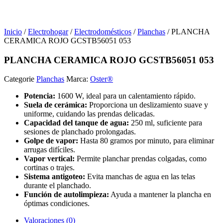
Inicio
/
Electrohogar
/
Electrodomésticos
/
Planchas
/ PLANCHA
CERAMICA ROJO GCSTB56051 053
PLANCHA CERAMICA ROJO GCSTB56051 053
Categorie
Planchas
Marca:
Oster®
Potencia:
1600 W, ideal para un calentamiento rápido.
Suela de cerámica:
Proporciona un deslizamiento suave y
uniforme, cuidando las prendas delicadas.
Capacidad del tanque de agua:
250 ml, suficiente para
sesiones de planchado prolongadas.
Golpe de vapor:
Hasta 80 gramos por minuto, para eliminar
arrugas difíciles.
Vapor vertical:
Permite planchar prendas colgadas, como
cortinas o trajes.
Sistema antigoteo:
Evita manchas de agua en las telas
durante el planchado.
Función de autolimpieza:
Ayuda a mantener la plancha en
óptimas condiciones.
Valoraciones (0)