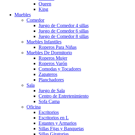
Queen
King
Muebles
Comedor
Juego de Comedor 4 sillas
Juego de Comedor 6 sillas
Juego de Comedor 8 sillas
Muebles Infantiles
Roperos Para Niñas
Muebles De Dormitorio
Roperos Mujer
Roperos Varón
Comodas y Tocadores
Zapateros
Planchadores
Sala
Juego de Sala
Centro de Entretenimiento
Sofa Cama
Oficina
Escritorios
Escritorios en L
Estantes y Armarios
Sillas Fijas y Banquetas
Sillas Giratorias