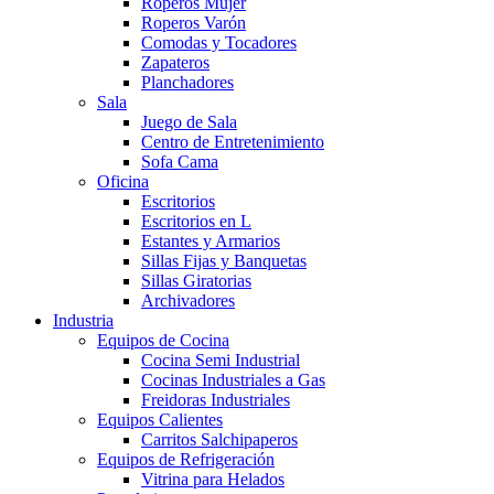
Roperos Mujer
Roperos Varón
Comodas y Tocadores
Zapateros
Planchadores
Sala
Juego de Sala
Centro de Entretenimiento
Sofa Cama
Oficina
Escritorios
Escritorios en L
Estantes y Armarios
Sillas Fijas y Banquetas
Sillas Giratorias
Archivadores
Industria
Equipos de Cocina
Cocina Semi Industrial
Cocinas Industriales a Gas
Freidoras Industriales
Equipos Calientes
Carritos Salchipaperos
Equipos de Refrigeración
Vitrina para Helados