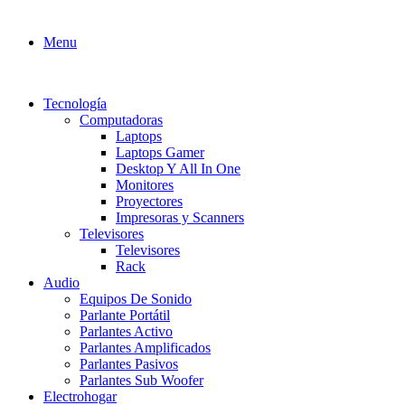
Menu
Tecnología
Computadoras
Laptops
Laptops Gamer
Desktop Y All In One
Monitores
Proyectores
Impresoras y Scanners
Televisores
Televisores
Rack
Audio
Equipos De Sonido
Parlante Portátil
Parlantes Activo
Parlantes Amplificados
Parlantes Pasivos
Parlantes Sub Woofer
Electrohogar