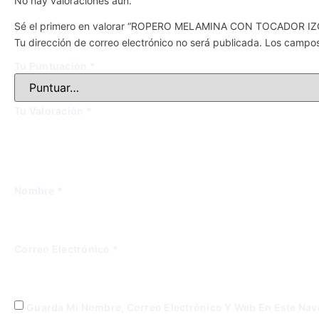
No hay valoraciones aún.
Sé el primero en valorar “ROPERO MELAMINA CON TOCADOR 
Tu dirección de correo electrónico no será publicada.
Los campos
Tu Puntuación
*
Tu Valoración
*
Nombre
*
Correo Electrónico
*
Guarda Mi Nombre, Correo Electrónico Y Web En Este Na