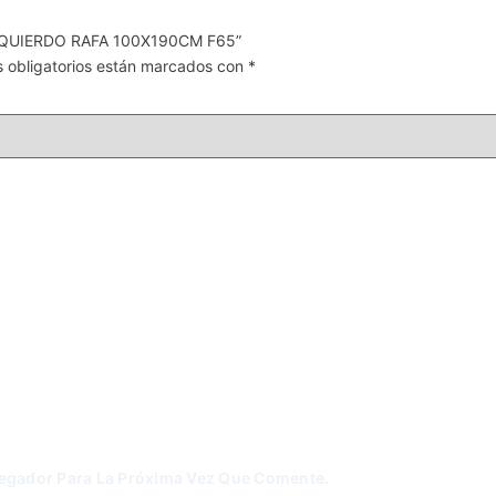
IZQUIERDO RAFA 100X190CM F65”
 obligatorios están marcados con
*
vegador Para La Próxima Vez Que Comente.