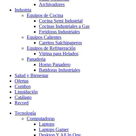
Archivadores
Industria
Equipos de Cocina
Cocina Semi Industrial
Cocinas Industriales a Gas
Freidoras Industriales
Equipos Calientes
Carritos Salchipaperos
Equipos de Refrigeración
Vitrina para Helados
Panaderia
Horno Panadero
Batidoras Industriales
Salud y Bienestar
Ofertas
Combos
Liquidación
Catálago
Record
Tecnología
Computadoras
Laptops
Laptops Gamer
Desktop Y All In One