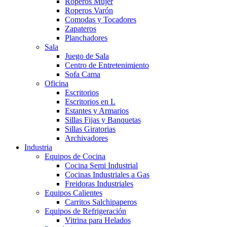
Roperos Mujer
Roperos Varón
Comodas y Tocadores
Zapateros
Planchadores
Sala
Juego de Sala
Centro de Entretenimiento
Sofa Cama
Oficina
Escritorios
Escritorios en L
Estantes y Armarios
Sillas Fijas y Banquetas
Sillas Giratorias
Archivadores
Industria
Equipos de Cocina
Cocina Semi Industrial
Cocinas Industriales a Gas
Freidoras Industriales
Equipos Calientes
Carritos Salchipaperos
Equipos de Refrigeración
Vitrina para Helados