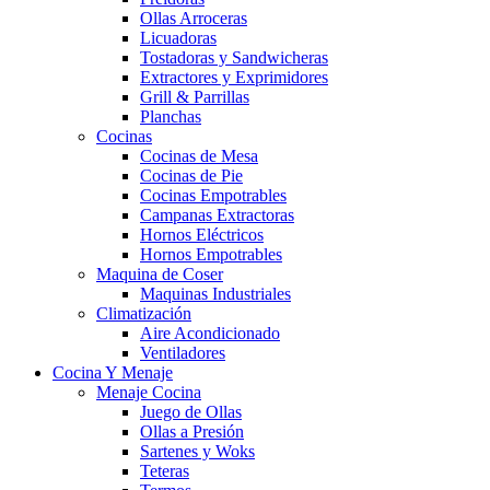
Ollas Arroceras
Licuadoras
Tostadoras y Sandwicheras
Extractores y Exprimidores
Grill & Parrillas
Planchas
Cocinas
Cocinas de Mesa
Cocinas de Pie
Cocinas Empotrables
Campanas Extractoras
Hornos Eléctricos
Hornos Empotrables
Maquina de Coser
Maquinas Industriales
Climatización
Aire Acondicionado
Ventiladores
Cocina Y Menaje
Menaje Cocina
Juego de Ollas
Ollas a Presión
Sartenes y Woks
Teteras