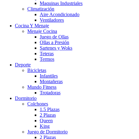
Maquinas Industriales
Climatización
Aire Acondicionado
Ventiladores
Cocina Y Menaje
Menaje Cocina
Juego de Ollas
Ollas a Presión
Sartenes y Woks
Teteras
Termos
Deporte
Bicicletas
Infantiles
Montañeras
Mundo Fitness
Trotadoras
Dormitorio
Colchones
1.5 Plazas
2 Plazas
Queen
King
Juego de Dormitorio
2 Plazas