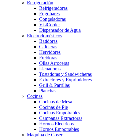
Refrigeración
Refrigeradoras
Frigobares
Congeladoras
VisiCooler
Dispensador de Agua
Electrodomésticos
Batidoras
Cafeteras
Hervidores
Freidoras
Ollas Arroceras
Licuadoras
Tostadoras y Sandwicheras
Extractores y Exprimidores
Grill & Parrillas
Planchas
Cocinas
Cocinas de Mesa
Cocinas de Pie
Cocinas Empotrables
Campanas Extractoras
Hornos Eléctricos
Hornos Empotrables
Maquina de Coser