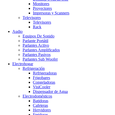
Monitores
Proyectores
Impresoras y Scanners
Televisores
Televisores
Rack
Audio
Equipos De Sonido
Parlante Portátil
Parlantes Activo
Parlantes Amplificados
Parlantes Pasivos
Parlantes Sub Woofer
Electrohogar
Refrigeración
Refrigeradoras
Frigobares
Congeladoras
VisiCooler
Dispensador de Agua
Electrodomésticos
Batidoras
Cafeteras
Hervidores
Freidoras