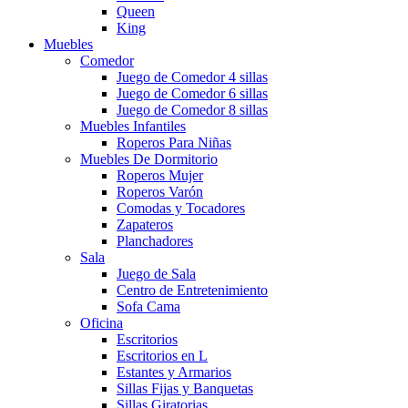
Queen
King
Muebles
Comedor
Juego de Comedor 4 sillas
Juego de Comedor 6 sillas
Juego de Comedor 8 sillas
Muebles Infantiles
Roperos Para Niñas
Muebles De Dormitorio
Roperos Mujer
Roperos Varón
Comodas y Tocadores
Zapateros
Planchadores
Sala
Juego de Sala
Centro de Entretenimiento
Sofa Cama
Oficina
Escritorios
Escritorios en L
Estantes y Armarios
Sillas Fijas y Banquetas
Sillas Giratorias