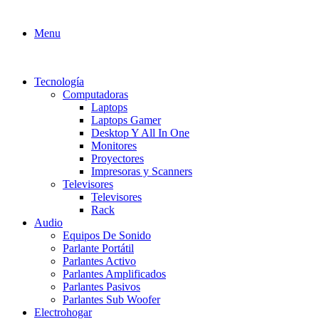
Menu
Tecnología
Computadoras
Laptops
Laptops Gamer
Desktop Y All In One
Monitores
Proyectores
Impresoras y Scanners
Televisores
Televisores
Rack
Audio
Equipos De Sonido
Parlante Portátil
Parlantes Activo
Parlantes Amplificados
Parlantes Pasivos
Parlantes Sub Woofer
Electrohogar