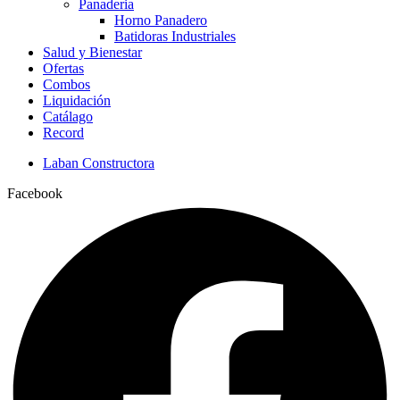
Panaderia
Horno Panadero
Batidoras Industriales
Salud y Bienestar
Ofertas
Combos
Liquidación
Catálago
Record
Laban Constructora
Facebook