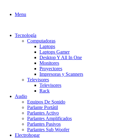
Menu
Tecnología
Computadoras
Laptops
Laptops Gamer
Desktop Y All In One
Monitores
Proyectores
Impresoras y Scanners
Televisores
Televisores
Rack
Audio
Equipos De Sonido
Parlante Portátil
Parlantes Activo
Parlantes Amplificados
Parlantes Pasivos
Parlantes Sub Woofer
Electrohogar