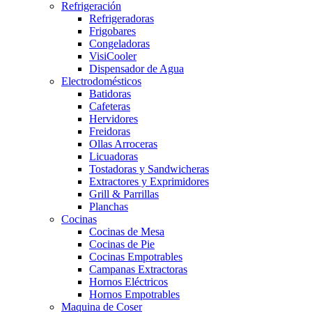
Refrigeración
Refrigeradoras
Frigobares
Congeladoras
VisiCooler
Dispensador de Agua
Electrodomésticos
Batidoras
Cafeteras
Hervidores
Freidoras
Ollas Arroceras
Licuadoras
Tostadoras y Sandwicheras
Extractores y Exprimidores
Grill & Parrillas
Planchas
Cocinas
Cocinas de Mesa
Cocinas de Pie
Cocinas Empotrables
Campanas Extractoras
Hornos Eléctricos
Hornos Empotrables
Maquina de Coser