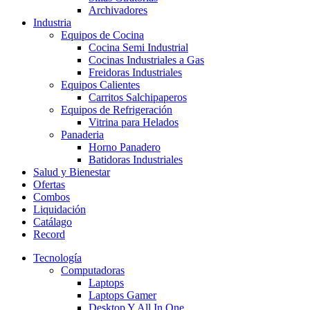
Archivadores
Industria
Equipos de Cocina
Cocina Semi Industrial
Cocinas Industriales a Gas
Freidoras Industriales
Equipos Calientes
Carritos Salchipaperos
Equipos de Refrigeración
Vitrina para Helados
Panaderia
Horno Panadero
Batidoras Industriales
Salud y Bienestar
Ofertas
Combos
Liquidación
Catálago
Record
Tecnología
Computadoras
Laptops
Laptops Gamer
Desktop Y All In One