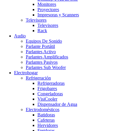
Monitores
Proyectores
Impresoras y Scanners
Televisores
Televisores
Rack
Audio
Equipos De Sonido
Parlante Portátil
Parlantes Activo
Parlantes Amplificados
Parlantes Pasivos
Parlantes Sub Woofer
Electrohogar
Refrigeración
Refrigeradoras
Frigobares
Congeladoras
VisiCooler
Dispensador de Agua
Electrodomésticos
Batidoras
Cafeteras
Hervidores
Freidoras