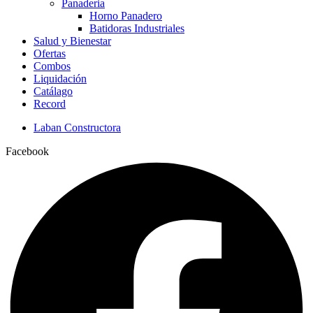
Panaderia
Horno Panadero
Batidoras Industriales
Salud y Bienestar
Ofertas
Combos
Liquidación
Catálago
Record
Laban Constructora
Facebook