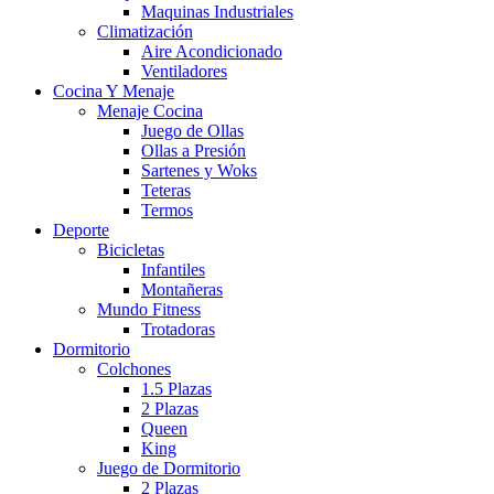
Maquinas Industriales
Climatización
Aire Acondicionado
Ventiladores
Cocina Y Menaje
Menaje Cocina
Juego de Ollas
Ollas a Presión
Sartenes y Woks
Teteras
Termos
Deporte
Bicicletas
Infantiles
Montañeras
Mundo Fitness
Trotadoras
Dormitorio
Colchones
1.5 Plazas
2 Plazas
Queen
King
Juego de Dormitorio
2 Plazas