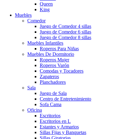
Queen
King
Muebles
Comedor
Juego de Comedor 4 sillas
Juego de Comedor 6 sillas
Juego de Comedor 8 sillas
Muebles Infantiles
Roperos Para Niñas
Muebles De Dormitorio
Roperos Mujer
Roperos Varón
Comodas y Tocadores
Zapateros
Planchadores
Sala
Juego de Sala
Centro de Entretenimiento
Sofa Cama
Oficina
Escritorios
Escritorios en L
Estantes y Armarios
Sillas Fijas y Banquetas
Sillas Giratorias