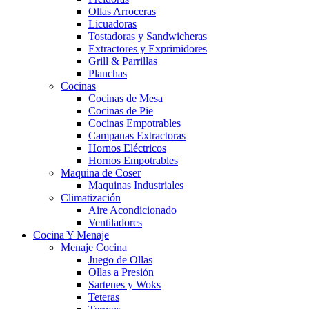
Ollas Arroceras
Licuadoras
Tostadoras y Sandwicheras
Extractores y Exprimidores
Grill & Parrillas
Planchas
Cocinas
Cocinas de Mesa
Cocinas de Pie
Cocinas Empotrables
Campanas Extractoras
Hornos Eléctricos
Hornos Empotrables
Maquina de Coser
Maquinas Industriales
Climatización
Aire Acondicionado
Ventiladores
Cocina Y Menaje
Menaje Cocina
Juego de Ollas
Ollas a Presión
Sartenes y Woks
Teteras