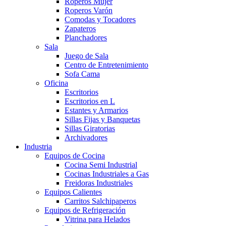
Roperos Mujer
Roperos Varón
Comodas y Tocadores
Zapateros
Planchadores
Sala
Juego de Sala
Centro de Entretenimiento
Sofa Cama
Oficina
Escritorios
Escritorios en L
Estantes y Armarios
Sillas Fijas y Banquetas
Sillas Giratorias
Archivadores
Industria
Equipos de Cocina
Cocina Semi Industrial
Cocinas Industriales a Gas
Freidoras Industriales
Equipos Calientes
Carritos Salchipaperos
Equipos de Refrigeración
Vitrina para Helados