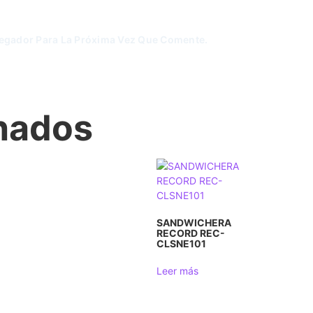
vegador Para La Próxima Vez Que Comente.
onados
SANDWICHERA
RECORD REC-
CLSNE101
Leer más