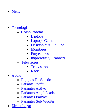
Menu
Tecnología
Computadoras
Laptops
Laptops Gamer
Desktop Y All In One
Monitores
Proyectores
Impresoras y Scanners
Televisores
Televisores
Rack
Audio
Equipos De Sonido
Parlante Portátil
Parlantes Activo
Parlantes Amplificados
Parlantes Pasivos
Parlantes Sub Woofer
Electrohogar