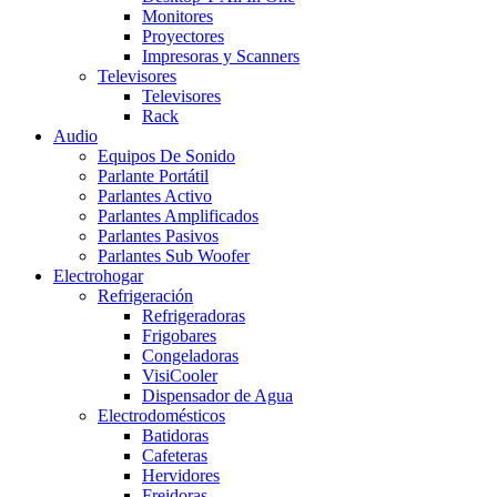
Monitores
Proyectores
Impresoras y Scanners
Televisores
Televisores
Rack
Audio
Equipos De Sonido
Parlante Portátil
Parlantes Activo
Parlantes Amplificados
Parlantes Pasivos
Parlantes Sub Woofer
Electrohogar
Refrigeración
Refrigeradoras
Frigobares
Congeladoras
VisiCooler
Dispensador de Agua
Electrodomésticos
Batidoras
Cafeteras
Hervidores
Freidoras