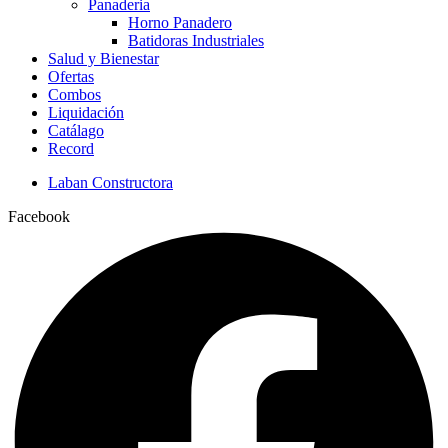
Panaderia
Horno Panadero
Batidoras Industriales
Salud y Bienestar
Ofertas
Combos
Liquidación
Catálago
Record
Laban Constructora
Facebook