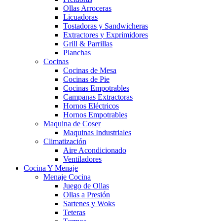
Ollas Arroceras
Licuadoras
Tostadoras y Sandwicheras
Extractores y Exprimidores
Grill & Parrillas
Planchas
Cocinas
Cocinas de Mesa
Cocinas de Pie
Cocinas Empotrables
Campanas Extractoras
Hornos Eléctricos
Hornos Empotrables
Maquina de Coser
Maquinas Industriales
Climatización
Aire Acondicionado
Ventiladores
Cocina Y Menaje
Menaje Cocina
Juego de Ollas
Ollas a Presión
Sartenes y Woks
Teteras