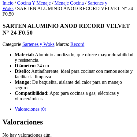
Inicio
/
Cocina Y Menaje
/
Menaje Cocina
/
Sartenes y
Woks
/ SARTEN ALUMINIO ANOD RECORD VELVET N° 24
F0.50
SARTEN ALUMINIO ANOD RECORD VELVET
N° 24 F0.50
Categorie
Sartenes y Woks
Marca:
Record
Material:
Aluminio anodizado, que ofrece mayor durabilidad
y resistencia.
Diámetro:
24 cm.
Diseño:
Antiadherente, ideal para cocinar con menos aceite y
facilitar la limpieza.
Mango:
De baquelita, aislante del calor para un manejo
seguro.
Compatibilidad:
Apto para cocinas a gas, eléctricas y
vitrocerámicas.
Valoraciones (0)
Valoraciones
No hay valoraciones aún.