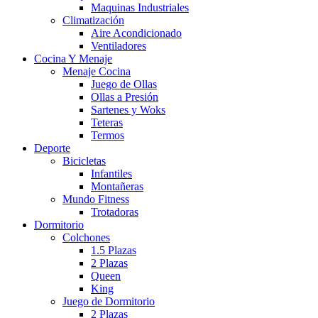
Maquinas Industriales
Climatización
Aire Acondicionado
Ventiladores
Cocina Y Menaje
Menaje Cocina
Juego de Ollas
Ollas a Presión
Sartenes y Woks
Teteras
Termos
Deporte
Bicicletas
Infantiles
Montañeras
Mundo Fitness
Trotadoras
Dormitorio
Colchones
1.5 Plazas
2 Plazas
Queen
King
Juego de Dormitorio
2 Plazas