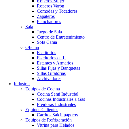
Roperos Mujer
Roperos Varón
Comodas y Tocadores
Zapateros
Planchadores
Sala
Juego de Sala
Centro de Entretenimiento
Sofa Cama
Oficina
Escritorios
Escritorios en L
Estantes y Armarios
Sillas Fijas y Banquetas
Sillas Giratorias
Archivadores
Industria
Equipos de Cocina
Cocina Semi Industrial
Cocinas Industriales a Gas
Freidoras Industriales
Equipos Calientes
Carritos Salchipaperos
Equipos de Refrigeración
Vitrina para Helados