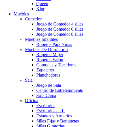
Queen
King
Muebles
Comedor
Juego de Comedor 4 sillas
Juego de Comedor 6 sillas
Juego de Comedor 8 sillas
Muebles Infantiles
Roperos Para Niñas
Muebles De Dormitorio
Roperos Mujer
Roperos Varón
Comodas y Tocadores
Zapateros
Planchadores
Sala
Juego de Sala
Centro de Entretenimiento
Sofa Cama
Oficina
Escritorios
Escritorios en L
Estantes y Armarios
Sillas Fijas y Banquetas
Sillas Giratorias