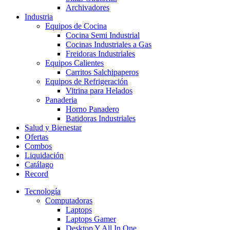
Archivadores
Industria
Equipos de Cocina
Cocina Semi Industrial
Cocinas Industriales a Gas
Freidoras Industriales
Equipos Calientes
Carritos Salchipaperos
Equipos de Refrigeración
Vitrina para Helados
Panaderia
Horno Panadero
Batidoras Industriales
Salud y Bienestar
Ofertas
Combos
Liquidación
Catálago
Record
Tecnología
Computadoras
Laptops
Laptops Gamer
Desktop Y All In One