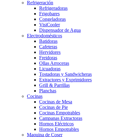
Refrigeración
Refrigeradoras
Frigobares
Congeladoras
VisiCooler
Dispensador de Agua
Electrodomésticos
Batidoras
Cafeteras
Hervidores
Freidoras
Ollas Arroceras
Licuadoras
Tostadoras y Sandwicheras
Extractores y Exprimidores
Grill & Parrillas
Planchas
Cocinas
Cocinas de Mesa
Cocinas de Pie
Cocinas Empotrables
Campanas Extractoras
Hornos Eléctricos
Hornos Empotrables
Maquina de Coser