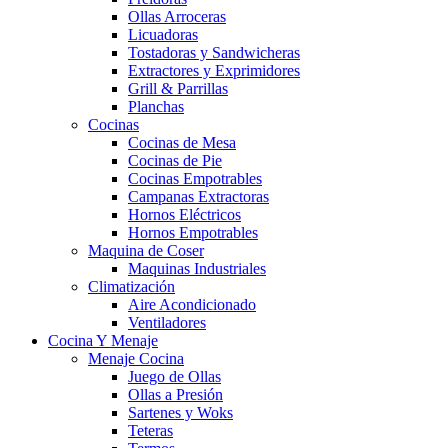
Ollas Arroceras
Licuadoras
Tostadoras y Sandwicheras
Extractores y Exprimidores
Grill & Parrillas
Planchas
Cocinas
Cocinas de Mesa
Cocinas de Pie
Cocinas Empotrables
Campanas Extractoras
Hornos Eléctricos
Hornos Empotrables
Maquina de Coser
Maquinas Industriales
Climatización
Aire Acondicionado
Ventiladores
Cocina Y Menaje
Menaje Cocina
Juego de Ollas
Ollas a Presión
Sartenes y Woks
Teteras