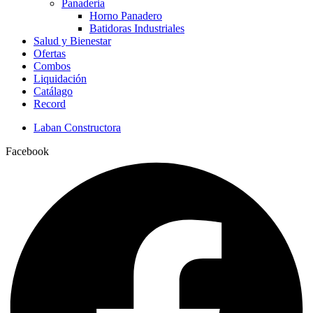
Panaderia
Horno Panadero
Batidoras Industriales
Salud y Bienestar
Ofertas
Combos
Liquidación
Catálago
Record
Laban Constructora
Facebook