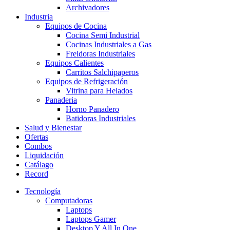
Archivadores
Industria
Equipos de Cocina
Cocina Semi Industrial
Cocinas Industriales a Gas
Freidoras Industriales
Equipos Calientes
Carritos Salchipaperos
Equipos de Refrigeración
Vitrina para Helados
Panaderia
Horno Panadero
Batidoras Industriales
Salud y Bienestar
Ofertas
Combos
Liquidación
Catálago
Record
Tecnología
Computadoras
Laptops
Laptops Gamer
Desktop Y All In One