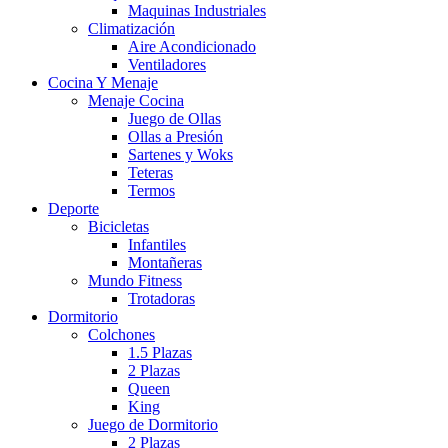
Maquinas Industriales
Climatización
Aire Acondicionado
Ventiladores
Cocina Y Menaje
Menaje Cocina
Juego de Ollas
Ollas a Presión
Sartenes y Woks
Teteras
Termos
Deporte
Bicicletas
Infantiles
Montañeras
Mundo Fitness
Trotadoras
Dormitorio
Colchones
1.5 Plazas
2 Plazas
Queen
King
Juego de Dormitorio
2 Plazas