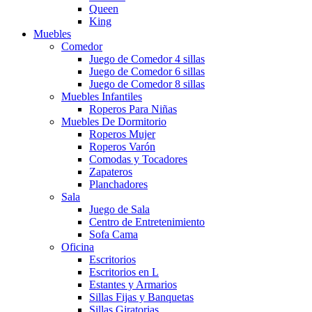
Queen
King
Muebles
Comedor
Juego de Comedor 4 sillas
Juego de Comedor 6 sillas
Juego de Comedor 8 sillas
Muebles Infantiles
Roperos Para Niñas
Muebles De Dormitorio
Roperos Mujer
Roperos Varón
Comodas y Tocadores
Zapateros
Planchadores
Sala
Juego de Sala
Centro de Entretenimiento
Sofa Cama
Oficina
Escritorios
Escritorios en L
Estantes y Armarios
Sillas Fijas y Banquetas
Sillas Giratorias