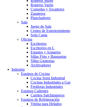
Roperos Mujer
Roperos Varón
Comodas y Tocadores
Zapateros
Planchadores
Sala
Juego de Sala
Centro de Entretenimiento
Sofa Cama
Oficina
Escritorios
Escritorios en L
Estantes y Armarios
Sillas Fijas y Banquetas
Sillas Giratorias
Archivadores
Industria
Equipos de Cocina
Cocina Semi Industrial
Cocinas Industriales a Gas
Freidoras Industriales
Equipos Calientes
Carritos Salchipaperos
Equipos de Refrigeración
Vitrina para Helados