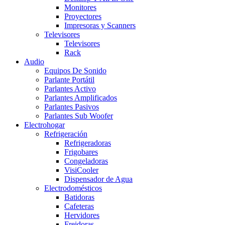
Monitores
Proyectores
Impresoras y Scanners
Televisores
Televisores
Rack
Audio
Equipos De Sonido
Parlante Portátil
Parlantes Activo
Parlantes Amplificados
Parlantes Pasivos
Parlantes Sub Woofer
Electrohogar
Refrigeración
Refrigeradoras
Frigobares
Congeladoras
VisiCooler
Dispensador de Agua
Electrodomésticos
Batidoras
Cafeteras
Hervidores
Freidoras