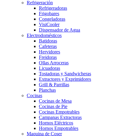
Refrigeración
Refrigeradoras
Frigobares
Congeladoras
VisiCooler
Dispensador de Agua
Electrodomésticos
Batidoras
Cafeteras
Hervidores
Freidoras
Ollas Arroceras
Licuadoras
Tostadoras y Sandwicheras
Extractores y Exprimidores
Grill & Parrillas
Planchas
Cocinas
Cocinas de Mesa
Cocinas de Pie
Cocinas Empotrables
Campanas Extractoras
Hornos Eléctricos
Hornos Empotrables
Maquina de Coser