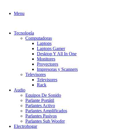
Menu
Tecnología
Computadoras
Laptops
Laptops Gamer
Desktop Y All In One
Monitores
Proyectores
Impresoras y Scanners
Televisores
Televisores
Rack
Audio
Equipos De Sonido
Parlante Portátil
Parlantes Activo
Parlantes Amplificados
Parlantes Pasivos
Parlantes Sub Woofer
Electrohogar