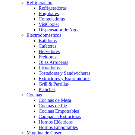
Refrigeración
Refrigeradoras
Frigobares
Congeladoras
VisiCooler
Dispensador de Agua
Electrodomésticos
Batidoras
Cafeteras
Hervidores
Freidoras
Ollas Arroceras
Licuadoras
Tostadoras y Sandwicheras
Extractores y Exprimidores
Grill & Parrillas
Planchas
Cocinas
Cocinas de Mesa
Cocinas de Pie
Cocinas Empotrables
Campanas Extractoras
Hornos Eléctricos
Hornos Empotrables
Maquina de Coser