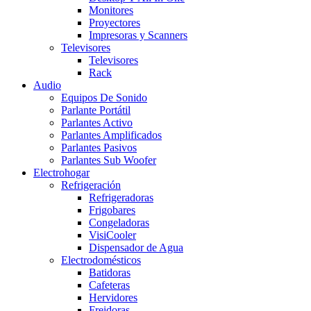
Monitores
Proyectores
Impresoras y Scanners
Televisores
Televisores
Rack
Audio
Equipos De Sonido
Parlante Portátil
Parlantes Activo
Parlantes Amplificados
Parlantes Pasivos
Parlantes Sub Woofer
Electrohogar
Refrigeración
Refrigeradoras
Frigobares
Congeladoras
VisiCooler
Dispensador de Agua
Electrodomésticos
Batidoras
Cafeteras
Hervidores
Freidoras