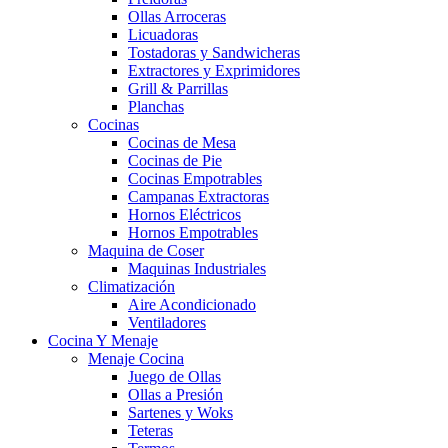
Ollas Arroceras
Licuadoras
Tostadoras y Sandwicheras
Extractores y Exprimidores
Grill & Parrillas
Planchas
Cocinas
Cocinas de Mesa
Cocinas de Pie
Cocinas Empotrables
Campanas Extractoras
Hornos Eléctricos
Hornos Empotrables
Maquina de Coser
Maquinas Industriales
Climatización
Aire Acondicionado
Ventiladores
Cocina Y Menaje
Menaje Cocina
Juego de Ollas
Ollas a Presión
Sartenes y Woks
Teteras