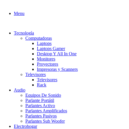
Menu
Tecnología
Computadoras
Laptops
Laptops Gamer
Desktop Y All In One
Monitores
Proyectores
Impresoras y Scanners
Televisores
Televisores
Rack
Audio
Equipos De Sonido
Parlante Portátil
Parlantes Activo
Parlantes Amplificados
Parlantes Pasivos
Parlantes Sub Woofer
Electrohogar