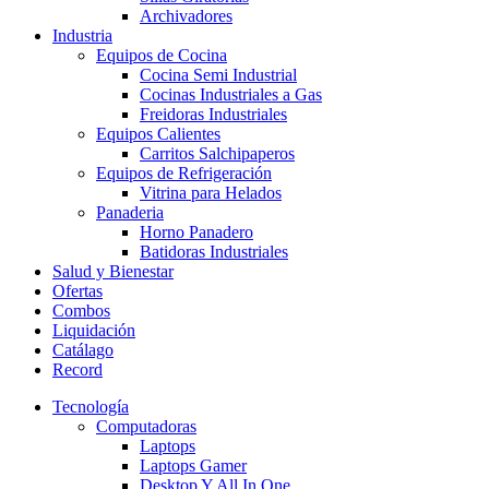
Archivadores
Industria
Equipos de Cocina
Cocina Semi Industrial
Cocinas Industriales a Gas
Freidoras Industriales
Equipos Calientes
Carritos Salchipaperos
Equipos de Refrigeración
Vitrina para Helados
Panaderia
Horno Panadero
Batidoras Industriales
Salud y Bienestar
Ofertas
Combos
Liquidación
Catálago
Record
Tecnología
Computadoras
Laptops
Laptops Gamer
Desktop Y All In One