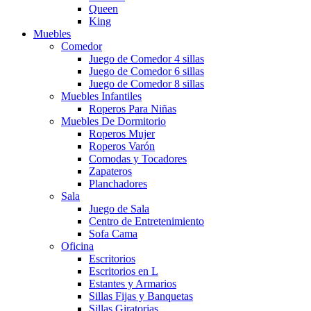
Queen
King
Muebles
Comedor
Juego de Comedor 4 sillas
Juego de Comedor 6 sillas
Juego de Comedor 8 sillas
Muebles Infantiles
Roperos Para Niñas
Muebles De Dormitorio
Roperos Mujer
Roperos Varón
Comodas y Tocadores
Zapateros
Planchadores
Sala
Juego de Sala
Centro de Entretenimiento
Sofa Cama
Oficina
Escritorios
Escritorios en L
Estantes y Armarios
Sillas Fijas y Banquetas
Sillas Giratorias