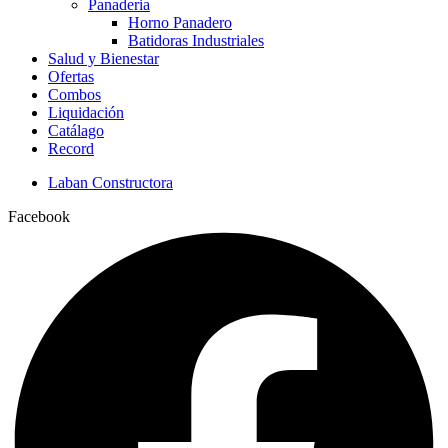
Panaderia
Horno Panadero
Batidoras Industriales
Salud y Bienestar
Ofertas
Combos
Liquidación
Catálago
Record
Laban Constructora
Facebook