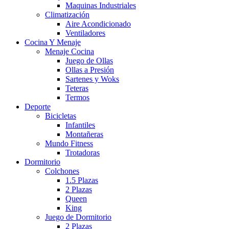
Maquinas Industriales
Climatización
Aire Acondicionado
Ventiladores
Cocina Y Menaje
Menaje Cocina
Juego de Ollas
Ollas a Presión
Sartenes y Woks
Teteras
Termos
Deporte
Bicicletas
Infantiles
Montañeras
Mundo Fitness
Trotadoras
Dormitorio
Colchones
1.5 Plazas
2 Plazas
Queen
King
Juego de Dormitorio
2 Plazas