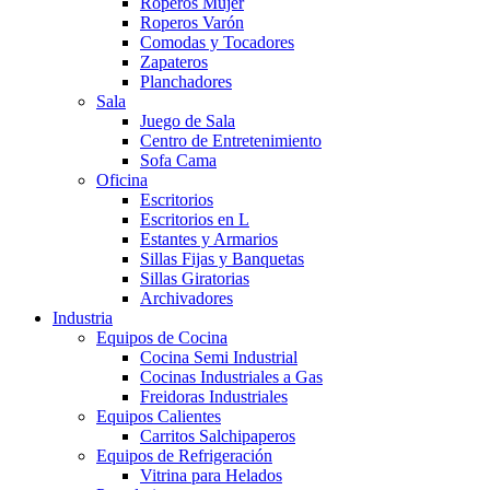
Roperos Mujer
Roperos Varón
Comodas y Tocadores
Zapateros
Planchadores
Sala
Juego de Sala
Centro de Entretenimiento
Sofa Cama
Oficina
Escritorios
Escritorios en L
Estantes y Armarios
Sillas Fijas y Banquetas
Sillas Giratorias
Archivadores
Industria
Equipos de Cocina
Cocina Semi Industrial
Cocinas Industriales a Gas
Freidoras Industriales
Equipos Calientes
Carritos Salchipaperos
Equipos de Refrigeración
Vitrina para Helados