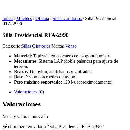
Inicio
/
Muebles
/
Oficina
/
Sillas Giratorias
/ Silla Presidencial
RTA-2990
Silla Presidencial RTA-2990
Categorie
Sillas Giratorias
Marca:
Venso
Material
: Tapizada en ecocuero con soporte lumbar.
Mecanismo
: Sistema LAP (doble palanca) para ajuste de
tensión.
Brazos
: De nylon, acolchados y tapizados.
Base
: Nylon con ruedas de nylon.
Peso máximo soportado
: 120 kg (aproximadamente).
Valoraciones (0)
Valoraciones
No hay valoraciones aún.
Sé el primero en valorar “Silla Presidencial RTA-2990”