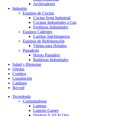
Archivadores
Industria
Equipos de Cocina
Cocina Semi Industrial
Cocinas Industriales a Gas
Freidoras Industriales
Equipos Calientes
Carritos Salchipaperos
Equipos de Refrigeración
Vitrina para Helados
Panaderia
Horno Panadero
Batidoras Industriales
Salud y Bienestar
Ofertas
Combos
Liquidación
Catálago
Record
Tecnología
Computadoras
Laptops
Laptops Gamer
Desktop Y All In One