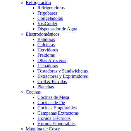
Refrigeración
Refrigeradoras
Frigobares
Congeladoras
VisiCooler
Dispensador de Agua
Electrodomésticos
Batidoras
Cafeteras
Hervidores
Freidoras
Ollas Arroceras
Licuadoras
Tostadoras y Sandwicheras
Extractores y Exprimidores
Grill & Parrillas
Planchas
Cocinas
Cocinas de Mesa
Cocinas de Pie
Cocinas Empotrables
Campanas Extractoras
Hornos Eléctricos
Hornos Empotrables
Maquina de Coser