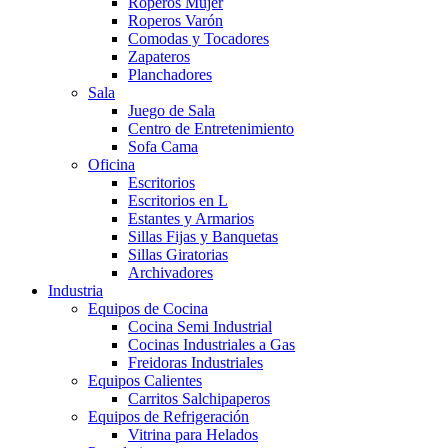
Roperos Mujer
Roperos Varón
Comodas y Tocadores
Zapateros
Planchadores
Sala
Juego de Sala
Centro de Entretenimiento
Sofa Cama
Oficina
Escritorios
Escritorios en L
Estantes y Armarios
Sillas Fijas y Banquetas
Sillas Giratorias
Archivadores
Industria
Equipos de Cocina
Cocina Semi Industrial
Cocinas Industriales a Gas
Freidoras Industriales
Equipos Calientes
Carritos Salchipaperos
Equipos de Refrigeración
Vitrina para Helados