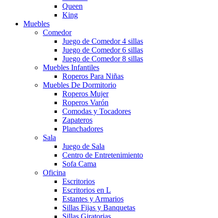
Queen
King
Muebles
Comedor
Juego de Comedor 4 sillas
Juego de Comedor 6 sillas
Juego de Comedor 8 sillas
Muebles Infantiles
Roperos Para Niñas
Muebles De Dormitorio
Roperos Mujer
Roperos Varón
Comodas y Tocadores
Zapateros
Planchadores
Sala
Juego de Sala
Centro de Entretenimiento
Sofa Cama
Oficina
Escritorios
Escritorios en L
Estantes y Armarios
Sillas Fijas y Banquetas
Sillas Giratorias