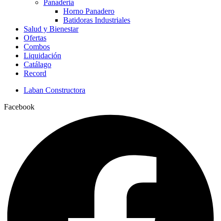
Panaderia
Horno Panadero
Batidoras Industriales
Salud y Bienestar
Ofertas
Combos
Liquidación
Catálago
Record
Laban Constructora
Facebook