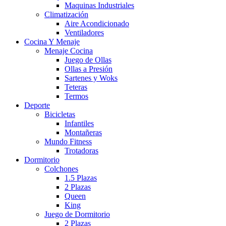
Maquinas Industriales
Climatización
Aire Acondicionado
Ventiladores
Cocina Y Menaje
Menaje Cocina
Juego de Ollas
Ollas a Presión
Sartenes y Woks
Teteras
Termos
Deporte
Bicicletas
Infantiles
Montañeras
Mundo Fitness
Trotadoras
Dormitorio
Colchones
1.5 Plazas
2 Plazas
Queen
King
Juego de Dormitorio
2 Plazas