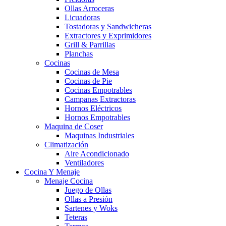
Ollas Arroceras
Licuadoras
Tostadoras y Sandwicheras
Extractores y Exprimidores
Grill & Parrillas
Planchas
Cocinas
Cocinas de Mesa
Cocinas de Pie
Cocinas Empotrables
Campanas Extractoras
Hornos Eléctricos
Hornos Empotrables
Maquina de Coser
Maquinas Industriales
Climatización
Aire Acondicionado
Ventiladores
Cocina Y Menaje
Menaje Cocina
Juego de Ollas
Ollas a Presión
Sartenes y Woks
Teteras