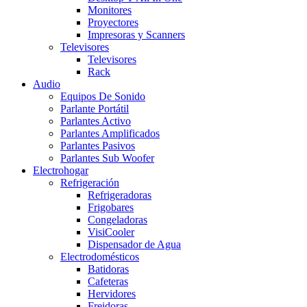
Monitores
Proyectores
Impresoras y Scanners
Televisores
Televisores
Rack
Audio
Equipos De Sonido
Parlante Portátil
Parlantes Activo
Parlantes Amplificados
Parlantes Pasivos
Parlantes Sub Woofer
Electrohogar
Refrigeración
Refrigeradoras
Frigobares
Congeladoras
VisiCooler
Dispensador de Agua
Electrodomésticos
Batidoras
Cafeteras
Hervidores
Freidoras