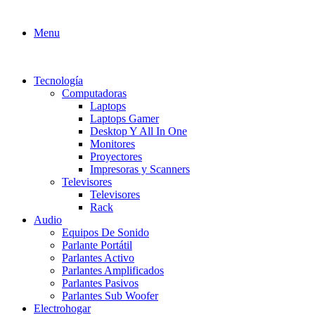
Menu
Tecnología
Computadoras
Laptops
Laptops Gamer
Desktop Y All In One
Monitores
Proyectores
Impresoras y Scanners
Televisores
Televisores
Rack
Audio
Equipos De Sonido
Parlante Portátil
Parlantes Activo
Parlantes Amplificados
Parlantes Pasivos
Parlantes Sub Woofer
Electrohogar