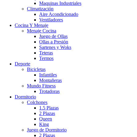
Maquinas Industriales
Climatización
Aire Acondicionado
Ventiladores
Cocina Y Menaje
Menaje Cocina
Juego de Ollas
Ollas a Presión
Sartenes y Woks
Teteras
Termos
Deporte
Bicicletas
Infantiles
Montañeras
Mundo Fitness
Trotadoras
Dormitorio
Colchones
1.5 Plazas
2 Plazas
Queen
King
Juego de Dormitorio
2 Plazas