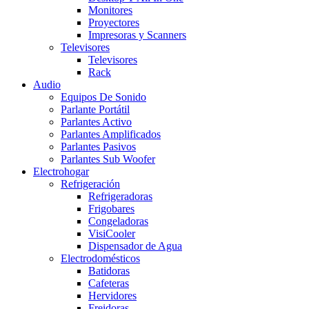
Monitores
Proyectores
Impresoras y Scanners
Televisores
Televisores
Rack
Audio
Equipos De Sonido
Parlante Portátil
Parlantes Activo
Parlantes Amplificados
Parlantes Pasivos
Parlantes Sub Woofer
Electrohogar
Refrigeración
Refrigeradoras
Frigobares
Congeladoras
VisiCooler
Dispensador de Agua
Electrodomésticos
Batidoras
Cafeteras
Hervidores
Freidoras