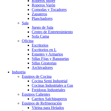
Roperos Mujer
Roperos Varón
Comodas y Tocadores
Zapateros
Planchadores
Sala
Juego de Sala
Centro de Entretenimiento
Sofa Cama
Oficina
Escritorios
Escritorios en L
Estantes y Armarios
Sillas Fijas y Banquetas
Sillas Giratorias
Archivadores
Industria
Equipos de Cocina
Cocina Semi Industrial
Cocinas Industriales a Gas
Freidoras Industriales
Equipos Calientes
Carritos Salchipaperos
Equipos de Refrigeración
Vitrina para Helados