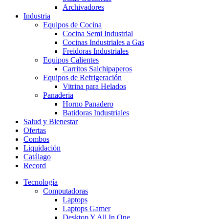
Archivadores
Industria
Equipos de Cocina
Cocina Semi Industrial
Cocinas Industriales a Gas
Freidoras Industriales
Equipos Calientes
Carritos Salchipaperos
Equipos de Refrigeración
Vitrina para Helados
Panaderia
Horno Panadero
Batidoras Industriales
Salud y Bienestar
Ofertas
Combos
Liquidación
Catálago
Record
Tecnología
Computadoras
Laptops
Laptops Gamer
Desktop Y All In One