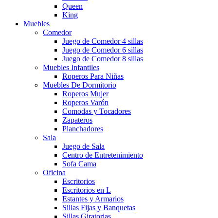
Queen
King
Muebles
Comedor
Juego de Comedor 4 sillas
Juego de Comedor 6 sillas
Juego de Comedor 8 sillas
Muebles Infantiles
Roperos Para Niñas
Muebles De Dormitorio
Roperos Mujer
Roperos Varón
Comodas y Tocadores
Zapateros
Planchadores
Sala
Juego de Sala
Centro de Entretenimiento
Sofa Cama
Oficina
Escritorios
Escritorios en L
Estantes y Armarios
Sillas Fijas y Banquetas
Sillas Giratorias