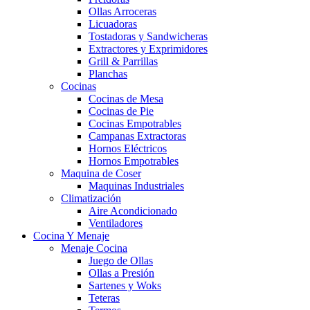
Ollas Arroceras
Licuadoras
Tostadoras y Sandwicheras
Extractores y Exprimidores
Grill & Parrillas
Planchas
Cocinas
Cocinas de Mesa
Cocinas de Pie
Cocinas Empotrables
Campanas Extractoras
Hornos Eléctricos
Hornos Empotrables
Maquina de Coser
Maquinas Industriales
Climatización
Aire Acondicionado
Ventiladores
Cocina Y Menaje
Menaje Cocina
Juego de Ollas
Ollas a Presión
Sartenes y Woks
Teteras