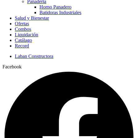
Panaderia
Horno Panadero
Batidoras Industriales
Salud y Bienestar
Ofertas
Combos
Liquidación
Catálago
Record
Laban Constructora
Facebook