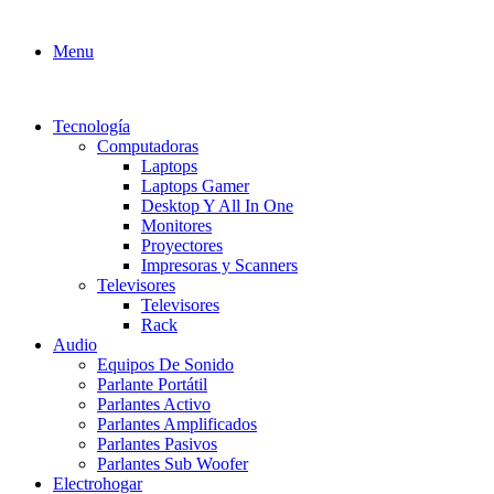
Menu
Tecnología
Computadoras
Laptops
Laptops Gamer
Desktop Y All In One
Monitores
Proyectores
Impresoras y Scanners
Televisores
Televisores
Rack
Audio
Equipos De Sonido
Parlante Portátil
Parlantes Activo
Parlantes Amplificados
Parlantes Pasivos
Parlantes Sub Woofer
Electrohogar