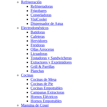
Refrigeración
Refrigeradoras
Frigobares
Congeladoras
VisiCooler
Dispensador de Agua
Electrodomésticos
Batidoras
Cafeteras
Hervidores
Freidoras
Ollas Arroceras
Licuadoras
Tostadoras y Sandwicheras
Extractores y Exprimidores
Grill & Parrillas
Planchas
Cocinas
Cocinas de Mesa
Cocinas de Pie
Cocinas Empotrables
Campanas Extractoras
Hornos Eléctricos
Hornos Empotrables
Maquina de Coser