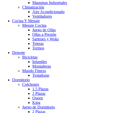
Maquinas Industriales
Climatización
Aire Acondicionado
Ventiladores
Cocina Y Menaje
Menaje Cocina
Juego de Ollas
Ollas a Presión
Sartenes y Woks
Teteras
Termos
Deporte
Bicicletas
Infantiles
Montañeras
Mundo Fitness
Trotadoras
Dormitorio
Colchones
1.5 Plazas
2 Plazas
Queen
King
Juego de Dormitorio
2 Plazas