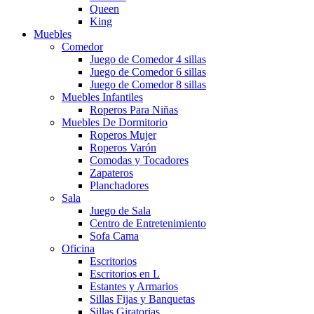
Queen
King
Muebles
Comedor
Juego de Comedor 4 sillas
Juego de Comedor 6 sillas
Juego de Comedor 8 sillas
Muebles Infantiles
Roperos Para Niñas
Muebles De Dormitorio
Roperos Mujer
Roperos Varón
Comodas y Tocadores
Zapateros
Planchadores
Sala
Juego de Sala
Centro de Entretenimiento
Sofa Cama
Oficina
Escritorios
Escritorios en L
Estantes y Armarios
Sillas Fijas y Banquetas
Sillas Giratorias