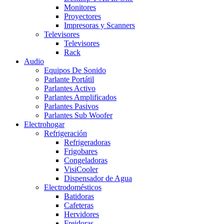
Monitores
Proyectores
Impresoras y Scanners
Televisores
Televisores
Rack
Audio
Equipos De Sonido
Parlante Portátil
Parlantes Activo
Parlantes Amplificados
Parlantes Pasivos
Parlantes Sub Woofer
Electrohogar
Refrigeración
Refrigeradoras
Frigobares
Congeladoras
VisiCooler
Dispensador de Agua
Electrodomésticos
Batidoras
Cafeteras
Hervidores
Freidoras