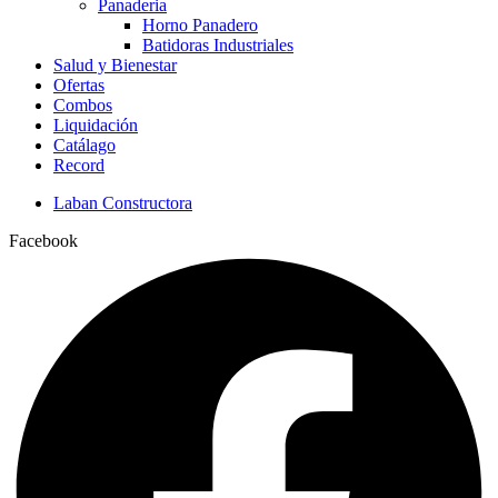
Panaderia
Horno Panadero
Batidoras Industriales
Salud y Bienestar
Ofertas
Combos
Liquidación
Catálago
Record
Laban Constructora
Facebook