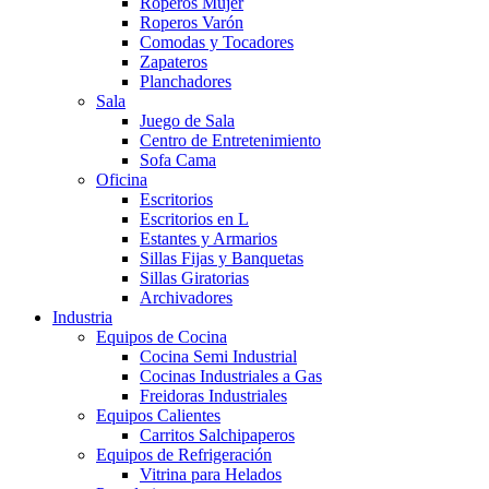
Roperos Mujer
Roperos Varón
Comodas y Tocadores
Zapateros
Planchadores
Sala
Juego de Sala
Centro de Entretenimiento
Sofa Cama
Oficina
Escritorios
Escritorios en L
Estantes y Armarios
Sillas Fijas y Banquetas
Sillas Giratorias
Archivadores
Industria
Equipos de Cocina
Cocina Semi Industrial
Cocinas Industriales a Gas
Freidoras Industriales
Equipos Calientes
Carritos Salchipaperos
Equipos de Refrigeración
Vitrina para Helados