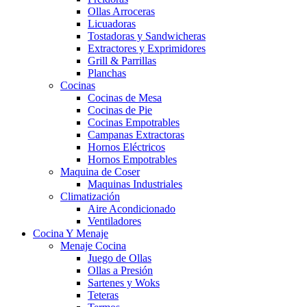
Ollas Arroceras
Licuadoras
Tostadoras y Sandwicheras
Extractores y Exprimidores
Grill & Parrillas
Planchas
Cocinas
Cocinas de Mesa
Cocinas de Pie
Cocinas Empotrables
Campanas Extractoras
Hornos Eléctricos
Hornos Empotrables
Maquina de Coser
Maquinas Industriales
Climatización
Aire Acondicionado
Ventiladores
Cocina Y Menaje
Menaje Cocina
Juego de Ollas
Ollas a Presión
Sartenes y Woks
Teteras