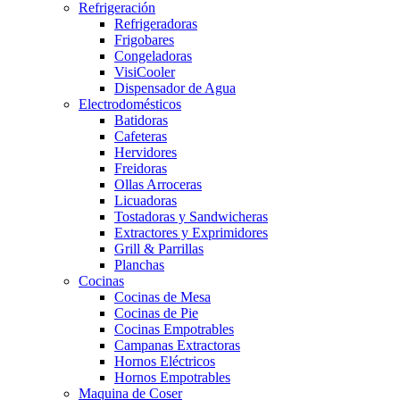
Refrigeración
Refrigeradoras
Frigobares
Congeladoras
VisiCooler
Dispensador de Agua
Electrodomésticos
Batidoras
Cafeteras
Hervidores
Freidoras
Ollas Arroceras
Licuadoras
Tostadoras y Sandwicheras
Extractores y Exprimidores
Grill & Parrillas
Planchas
Cocinas
Cocinas de Mesa
Cocinas de Pie
Cocinas Empotrables
Campanas Extractoras
Hornos Eléctricos
Hornos Empotrables
Maquina de Coser