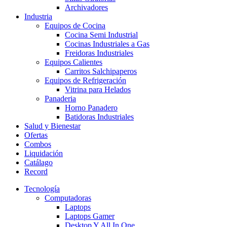
Archivadores
Industria
Equipos de Cocina
Cocina Semi Industrial
Cocinas Industriales a Gas
Freidoras Industriales
Equipos Calientes
Carritos Salchipaperos
Equipos de Refrigeración
Vitrina para Helados
Panaderia
Horno Panadero
Batidoras Industriales
Salud y Bienestar
Ofertas
Combos
Liquidación
Catálago
Record
Tecnología
Computadoras
Laptops
Laptops Gamer
Desktop Y All In One