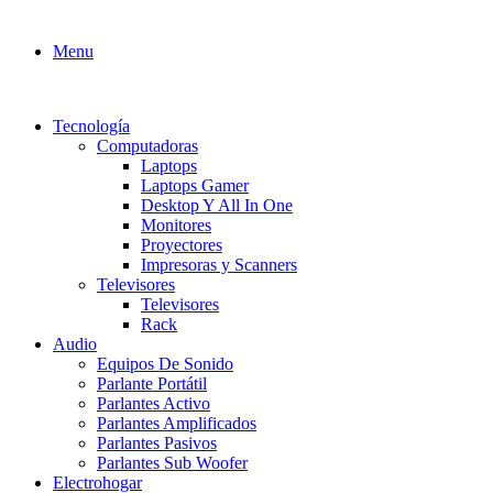
Menu
Tecnología
Computadoras
Laptops
Laptops Gamer
Desktop Y All In One
Monitores
Proyectores
Impresoras y Scanners
Televisores
Televisores
Rack
Audio
Equipos De Sonido
Parlante Portátil
Parlantes Activo
Parlantes Amplificados
Parlantes Pasivos
Parlantes Sub Woofer
Electrohogar