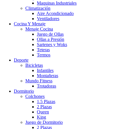
Maquinas Industriales
Climatización
Aire Acondicionado
Ventiladores
Cocina Y Menaje
Menaje Cocina
Juego de Ollas
Ollas a Presión
Sartenes y Woks
Teteras
Termos
Deporte
Bicicletas
Infantiles
Montañeras
Mundo Fitness
Trotadoras
Dormitorio
Colchones
1.5 Plazas
2 Plazas
Queen
King
Juego de Dormitorio
2 Plazas