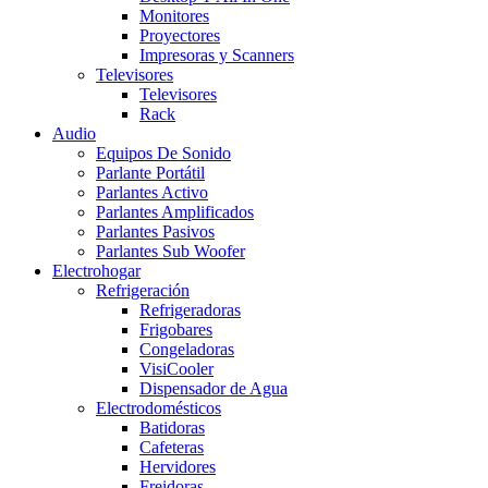
Monitores
Proyectores
Impresoras y Scanners
Televisores
Televisores
Rack
Audio
Equipos De Sonido
Parlante Portátil
Parlantes Activo
Parlantes Amplificados
Parlantes Pasivos
Parlantes Sub Woofer
Electrohogar
Refrigeración
Refrigeradoras
Frigobares
Congeladoras
VisiCooler
Dispensador de Agua
Electrodomésticos
Batidoras
Cafeteras
Hervidores
Freidoras