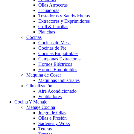
Ollas Arroceras
Licuadoras
Tostadoras y Sandwicheras
Extractores y Exprimidores
Grill & Parrillas
Planchas
Cocinas
Cocinas de Mesa
Cocinas de Pie
Cocinas Empotrables
Campanas Extractoras
Hornos Eléctricos
Hornos Empotrables
Maquina de Coser
Maquinas Industriales
Climatización
Aire Acondicionado
Ventiladores
Cocina Y Menaje
Menaje Cocina
Juego de Ollas
Ollas a Presión
Sartenes y Woks
Teteras