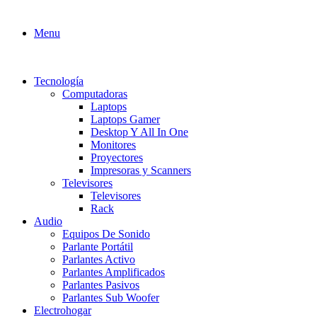
Menu
Tecnología
Computadoras
Laptops
Laptops Gamer
Desktop Y All In One
Monitores
Proyectores
Impresoras y Scanners
Televisores
Televisores
Rack
Audio
Equipos De Sonido
Parlante Portátil
Parlantes Activo
Parlantes Amplificados
Parlantes Pasivos
Parlantes Sub Woofer
Electrohogar