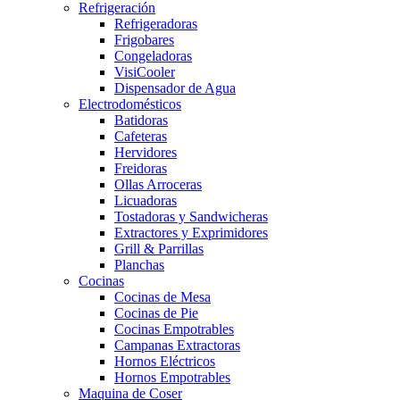
Refrigeración
Refrigeradoras
Frigobares
Congeladoras
VisiCooler
Dispensador de Agua
Electrodomésticos
Batidoras
Cafeteras
Hervidores
Freidoras
Ollas Arroceras
Licuadoras
Tostadoras y Sandwicheras
Extractores y Exprimidores
Grill & Parrillas
Planchas
Cocinas
Cocinas de Mesa
Cocinas de Pie
Cocinas Empotrables
Campanas Extractoras
Hornos Eléctricos
Hornos Empotrables
Maquina de Coser