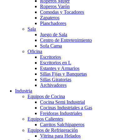
Roperos Mujer
Roperos Varón
Comodas y Tocadores
Zapateros
Planchadores
Sala
Juego de Sala
Centro de Entretenimiento
Sofa Cama
Oficina
Escritorios
Escritorios en L
Estantes y Armarios
Sillas Fijas y Banquetas
Sillas Giratorias
Archivadores
Industria
Equipos de Cocina
Cocina Semi Industrial
Cocinas Industriales a Gas
Freidoras Industriales
Equipos Calientes
Carritos Salchipaperos
Equipos de Refrigeración
Vitrina para Helados