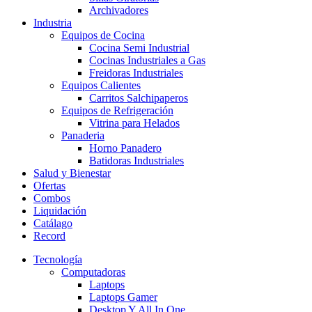
Archivadores
Industria
Equipos de Cocina
Cocina Semi Industrial
Cocinas Industriales a Gas
Freidoras Industriales
Equipos Calientes
Carritos Salchipaperos
Equipos de Refrigeración
Vitrina para Helados
Panaderia
Horno Panadero
Batidoras Industriales
Salud y Bienestar
Ofertas
Combos
Liquidación
Catálago
Record
Tecnología
Computadoras
Laptops
Laptops Gamer
Desktop Y All In One