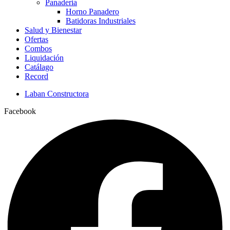
Panaderia
Horno Panadero
Batidoras Industriales
Salud y Bienestar
Ofertas
Combos
Liquidación
Catálago
Record
Laban Constructora
Facebook