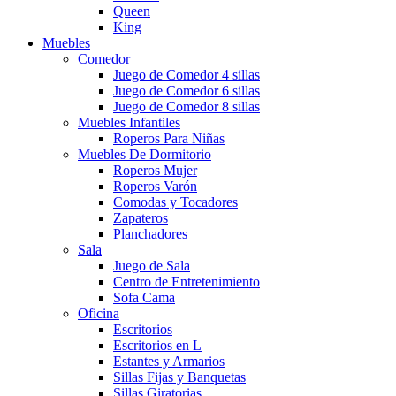
Queen
King
Muebles
Comedor
Juego de Comedor 4 sillas
Juego de Comedor 6 sillas
Juego de Comedor 8 sillas
Muebles Infantiles
Roperos Para Niñas
Muebles De Dormitorio
Roperos Mujer
Roperos Varón
Comodas y Tocadores
Zapateros
Planchadores
Sala
Juego de Sala
Centro de Entretenimiento
Sofa Cama
Oficina
Escritorios
Escritorios en L
Estantes y Armarios
Sillas Fijas y Banquetas
Sillas Giratorias