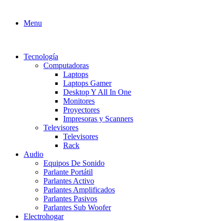
Menu
Tecnología
Computadoras
Laptops
Laptops Gamer
Desktop Y All In One
Monitores
Proyectores
Impresoras y Scanners
Televisores
Televisores
Rack
Audio
Equipos De Sonido
Parlante Portátil
Parlantes Activo
Parlantes Amplificados
Parlantes Pasivos
Parlantes Sub Woofer
Electrohogar