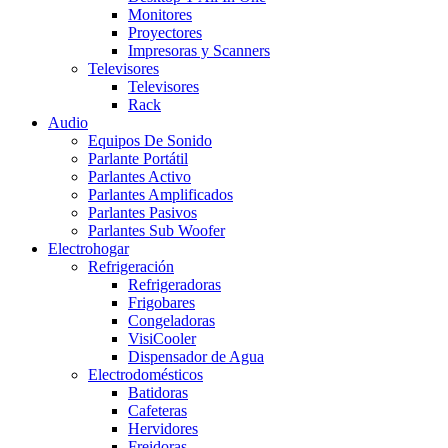
Monitores
Proyectores
Impresoras y Scanners
Televisores
Televisores
Rack
Audio
Equipos De Sonido
Parlante Portátil
Parlantes Activo
Parlantes Amplificados
Parlantes Pasivos
Parlantes Sub Woofer
Electrohogar
Refrigeración
Refrigeradoras
Frigobares
Congeladoras
VisiCooler
Dispensador de Agua
Electrodomésticos
Batidoras
Cafeteras
Hervidores
Freidoras