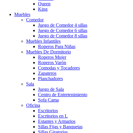
Queen
King
Muebles
Comedor
Juego de Comedor 4 sillas
Juego de Comedor 6 sillas
Juego de Comedor 8 sillas
Muebles Infantiles
Roperos Para Niñas
Muebles De Dormitorio
Roperos Mujer
Roperos Varón
Comodas y Tocadores
Zapateros
Planchadores
Sala
Juego de Sala
Centro de Entretenimiento
Sofa Cama
Oficina
Escritorios
Escritorios en L
Estantes y Armarios
Sillas Fijas y Banquetas
Sillas Giratorias