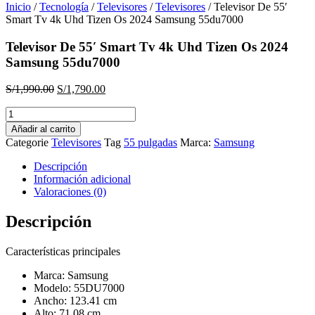
Inicio
/
Tecnología
/
Televisores
/
Televisores
/ Televisor De 55′
Smart Tv 4k Uhd Tizen Os 2024 Samsung 55du7000
Televisor De 55′ Smart Tv 4k Uhd Tizen Os 2024
Samsung 55du7000
El
El
S/
1,990.00
S/
1,790.00
precio
precio
Televisor
original
actual
De
era:
es:
Añadir al carrito
55'
S/1,990.00.
S/1,790.00.
Categorie
Televisores
Tag
55 pulgadas
Marca:
Samsung
Smart
Tv
Descripción
4k
Información adicional
Uhd
Valoraciones (0)
Tizen
Os
Descripción
2024
Samsung
Características principales
55du7000
cantidad
Marca: Samsung
Modelo: 55DU7000
Ancho: 123.41 cm
Alto: 71.08 cm