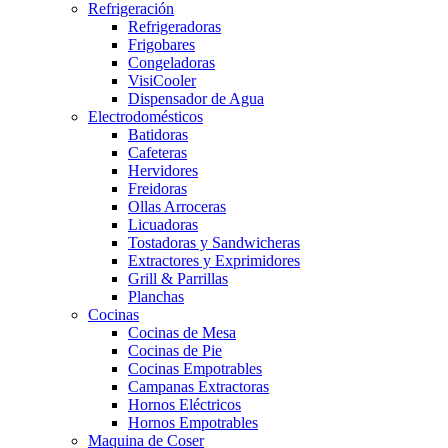
Refrigeración
Refrigeradoras
Frigobares
Congeladoras
VisiCooler
Dispensador de Agua
Electrodomésticos
Batidoras
Cafeteras
Hervidores
Freidoras
Ollas Arroceras
Licuadoras
Tostadoras y Sandwicheras
Extractores y Exprimidores
Grill & Parrillas
Planchas
Cocinas
Cocinas de Mesa
Cocinas de Pie
Cocinas Empotrables
Campanas Extractoras
Hornos Eléctricos
Hornos Empotrables
Maquina de Coser