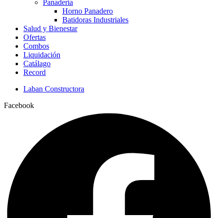
Panaderia
Horno Panadero
Batidoras Industriales
Salud y Bienestar
Ofertas
Combos
Liquidación
Catálago
Record
Laban Constructora
Facebook