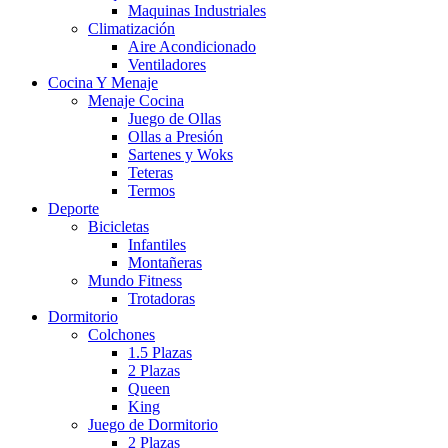
Maquinas Industriales
Climatización
Aire Acondicionado
Ventiladores
Cocina Y Menaje
Menaje Cocina
Juego de Ollas
Ollas a Presión
Sartenes y Woks
Teteras
Termos
Deporte
Bicicletas
Infantiles
Montañeras
Mundo Fitness
Trotadoras
Dormitorio
Colchones
1.5 Plazas
2 Plazas
Queen
King
Juego de Dormitorio
2 Plazas