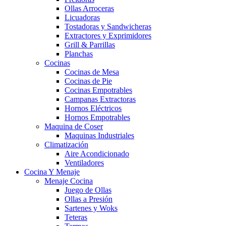
Ollas Arroceras
Licuadoras
Tostadoras y Sandwicheras
Extractores y Exprimidores
Grill & Parrillas
Planchas
Cocinas
Cocinas de Mesa
Cocinas de Pie
Cocinas Empotrables
Campanas Extractoras
Hornos Eléctricos
Hornos Empotrables
Maquina de Coser
Maquinas Industriales
Climatización
Aire Acondicionado
Ventiladores
Cocina Y Menaje
Menaje Cocina
Juego de Ollas
Ollas a Presión
Sartenes y Woks
Teteras