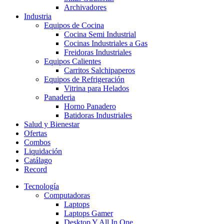
Archivadores
Industria
Equipos de Cocina
Cocina Semi Industrial
Cocinas Industriales a Gas
Freidoras Industriales
Equipos Calientes
Carritos Salchipaperos
Equipos de Refrigeración
Vitrina para Helados
Panaderia
Horno Panadero
Batidoras Industriales
Salud y Bienestar
Ofertas
Combos
Liquidación
Catálago
Record
Tecnología
Computadoras
Laptops
Laptops Gamer
Desktop Y All In One