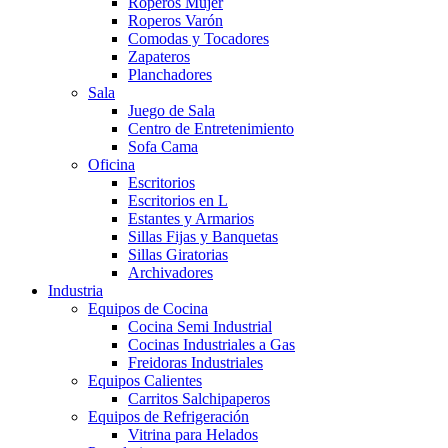
Roperos Mujer
Roperos Varón
Comodas y Tocadores
Zapateros
Planchadores
Sala
Juego de Sala
Centro de Entretenimiento
Sofa Cama
Oficina
Escritorios
Escritorios en L
Estantes y Armarios
Sillas Fijas y Banquetas
Sillas Giratorias
Archivadores
Industria
Equipos de Cocina
Cocina Semi Industrial
Cocinas Industriales a Gas
Freidoras Industriales
Equipos Calientes
Carritos Salchipaperos
Equipos de Refrigeración
Vitrina para Helados