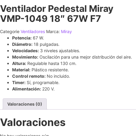
Ventilador Pedestal Miray
VMP-1049 18″ 67W F7
Categorie
Ventiladores
Marca:
Miray
Potencia:
67 W.
Diámetro:
18 pulgadas.
Velocidades:
3 niveles ajustables.
Movimiento:
Oscilación para una mejor distribución del aire.
Altura:
Regulable hasta 130 cm.
Material:
Plástico resistente.
Control remoto:
No incluido.
Timer:
Sí, programable.
Alimentación:
220 V.
Valoraciones (0)
Valoraciones
No hay valoraciones aún.