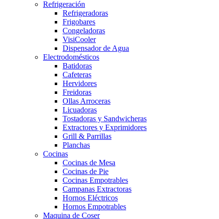
Refrigeración
Refrigeradoras
Frigobares
Congeladoras
VisiCooler
Dispensador de Agua
Electrodomésticos
Batidoras
Cafeteras
Hervidores
Freidoras
Ollas Arroceras
Licuadoras
Tostadoras y Sandwicheras
Extractores y Exprimidores
Grill & Parrillas
Planchas
Cocinas
Cocinas de Mesa
Cocinas de Pie
Cocinas Empotrables
Campanas Extractoras
Hornos Eléctricos
Hornos Empotrables
Maquina de Coser