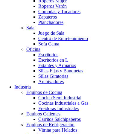
Roperos Mujer
Roperos Varón
Comodas y Tocadores
Zapateros
Planchadores
Sala
Juego de Sala
Centro de Entretenimiento
Sofa Cama
Oficina
Escritorios
Escritorios en L
Estantes y Armarios
Sillas Fijas y Banquetas
Sillas Giratorias
Archivadores
Industria
Equipos de Cocina
Cocina Semi Industrial
Cocinas Industriales a Gas
Freidoras Industriales
Equipos Calientes
Carritos Salchipaperos
Equipos de Refrigeración
Vitrina para Helados