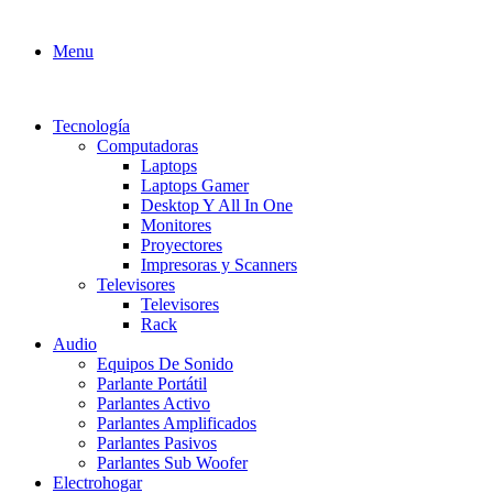
Menu
Tecnología
Computadoras
Laptops
Laptops Gamer
Desktop Y All In One
Monitores
Proyectores
Impresoras y Scanners
Televisores
Televisores
Rack
Audio
Equipos De Sonido
Parlante Portátil
Parlantes Activo
Parlantes Amplificados
Parlantes Pasivos
Parlantes Sub Woofer
Electrohogar