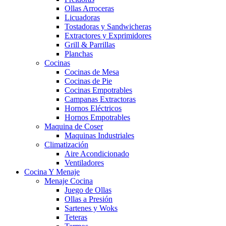
Ollas Arroceras
Licuadoras
Tostadoras y Sandwicheras
Extractores y Exprimidores
Grill & Parrillas
Planchas
Cocinas
Cocinas de Mesa
Cocinas de Pie
Cocinas Empotrables
Campanas Extractoras
Hornos Eléctricos
Hornos Empotrables
Maquina de Coser
Maquinas Industriales
Climatización
Aire Acondicionado
Ventiladores
Cocina Y Menaje
Menaje Cocina
Juego de Ollas
Ollas a Presión
Sartenes y Woks
Teteras