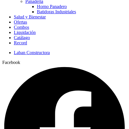
Panaderia
Horno Panadero
Batidoras Industriales
Salud y Bienestar
Ofertas
Combos
Liquidación
Catálago
Record
Laban Constructora
Facebook