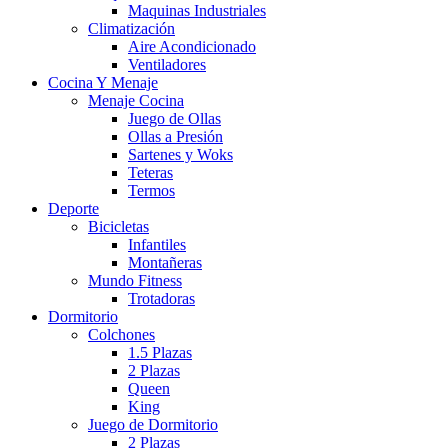
Maquinas Industriales
Climatización
Aire Acondicionado
Ventiladores
Cocina Y Menaje
Menaje Cocina
Juego de Ollas
Ollas a Presión
Sartenes y Woks
Teteras
Termos
Deporte
Bicicletas
Infantiles
Montañeras
Mundo Fitness
Trotadoras
Dormitorio
Colchones
1.5 Plazas
2 Plazas
Queen
King
Juego de Dormitorio
2 Plazas