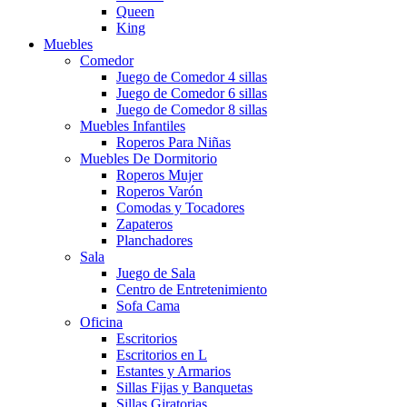
Queen
King
Muebles
Comedor
Juego de Comedor 4 sillas
Juego de Comedor 6 sillas
Juego de Comedor 8 sillas
Muebles Infantiles
Roperos Para Niñas
Muebles De Dormitorio
Roperos Mujer
Roperos Varón
Comodas y Tocadores
Zapateros
Planchadores
Sala
Juego de Sala
Centro de Entretenimiento
Sofa Cama
Oficina
Escritorios
Escritorios en L
Estantes y Armarios
Sillas Fijas y Banquetas
Sillas Giratorias