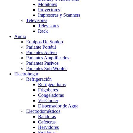
Monitores
Proyectores
Impresoras y Scanners
Televisores
Televisores
Rack
Audio
Equipos De Sonido
Parlante Portátil
Parlantes Activo
Parlantes Amplificados
Parlantes Pasivos
Parlantes Sub Woofer
Electrohogar
Refrigeración
Refrigeradoras
Frigobares
Congeladoras
VisiCooler
Dispensador de Agua
Electrodomésticos
Batidoras
Cafeteras
Hervidores
Freidoras