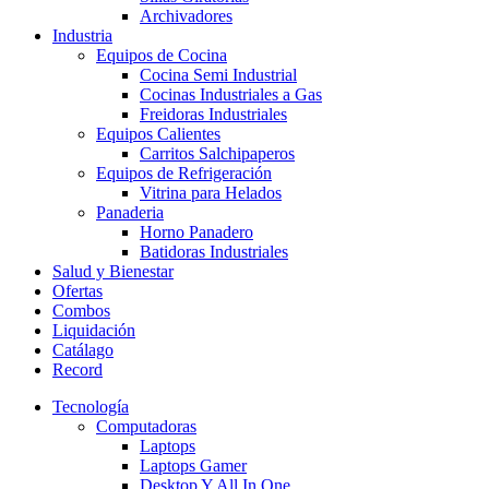
Archivadores
Industria
Equipos de Cocina
Cocina Semi Industrial
Cocinas Industriales a Gas
Freidoras Industriales
Equipos Calientes
Carritos Salchipaperos
Equipos de Refrigeración
Vitrina para Helados
Panaderia
Horno Panadero
Batidoras Industriales
Salud y Bienestar
Ofertas
Combos
Liquidación
Catálago
Record
Tecnología
Computadoras
Laptops
Laptops Gamer
Desktop Y All In One