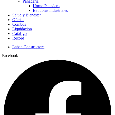
Panaderia
Horno Panadero
Batidoras Industriales
Salud y Bienestar
Ofertas
Combos
Liquidación
Catálago
Record
Laban Constructora
Facebook