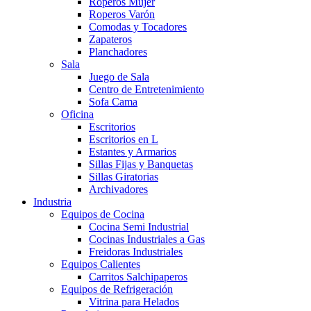
Roperos Mujer
Roperos Varón
Comodas y Tocadores
Zapateros
Planchadores
Sala
Juego de Sala
Centro de Entretenimiento
Sofa Cama
Oficina
Escritorios
Escritorios en L
Estantes y Armarios
Sillas Fijas y Banquetas
Sillas Giratorias
Archivadores
Industria
Equipos de Cocina
Cocina Semi Industrial
Cocinas Industriales a Gas
Freidoras Industriales
Equipos Calientes
Carritos Salchipaperos
Equipos de Refrigeración
Vitrina para Helados