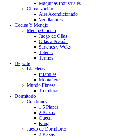
Maquinas Industriales
Climatización
Aire Acondicionado
Ventiladores
Cocina Y Menaje
Menaje Cocina
Juego de Ollas
Ollas a Presión
Sartenes y Woks
Teteras
Termos
Deporte
Bicicletas
Infantiles
Montañeras
Mundo Fitness
Trotadoras
Dormitorio
Colchones
1.5 Plazas
2 Plazas
Queen
King
Juego de Dormitorio
2 Plazas