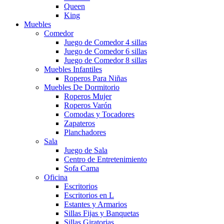
Queen
King
Muebles
Comedor
Juego de Comedor 4 sillas
Juego de Comedor 6 sillas
Juego de Comedor 8 sillas
Muebles Infantiles
Roperos Para Niñas
Muebles De Dormitorio
Roperos Mujer
Roperos Varón
Comodas y Tocadores
Zapateros
Planchadores
Sala
Juego de Sala
Centro de Entretenimiento
Sofa Cama
Oficina
Escritorios
Escritorios en L
Estantes y Armarios
Sillas Fijas y Banquetas
Sillas Giratorias