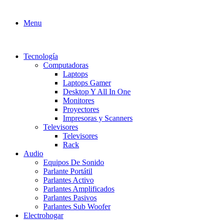
Menu
Tecnología
Computadoras
Laptops
Laptops Gamer
Desktop Y All In One
Monitores
Proyectores
Impresoras y Scanners
Televisores
Televisores
Rack
Audio
Equipos De Sonido
Parlante Portátil
Parlantes Activo
Parlantes Amplificados
Parlantes Pasivos
Parlantes Sub Woofer
Electrohogar