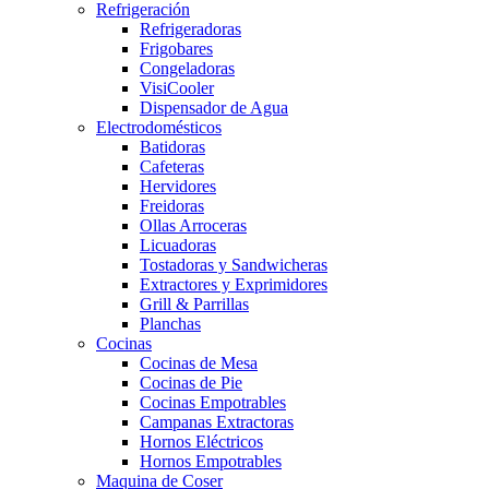
Refrigeración
Refrigeradoras
Frigobares
Congeladoras
VisiCooler
Dispensador de Agua
Electrodomésticos
Batidoras
Cafeteras
Hervidores
Freidoras
Ollas Arroceras
Licuadoras
Tostadoras y Sandwicheras
Extractores y Exprimidores
Grill & Parrillas
Planchas
Cocinas
Cocinas de Mesa
Cocinas de Pie
Cocinas Empotrables
Campanas Extractoras
Hornos Eléctricos
Hornos Empotrables
Maquina de Coser