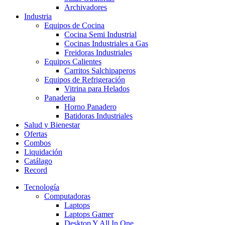
Archivadores
Industria
Equipos de Cocina
Cocina Semi Industrial
Cocinas Industriales a Gas
Freidoras Industriales
Equipos Calientes
Carritos Salchipaperos
Equipos de Refrigeración
Vitrina para Helados
Panaderia
Horno Panadero
Batidoras Industriales
Salud y Bienestar
Ofertas
Combos
Liquidación
Catálago
Record
Tecnología
Computadoras
Laptops
Laptops Gamer
Desktop Y All In One