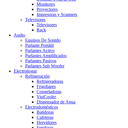
Monitores
Proyectores
Impresoras y Scanners
Televisores
Televisores
Rack
Audio
Equipos De Sonido
Parlante Portátil
Parlantes Activo
Parlantes Amplificados
Parlantes Pasivos
Parlantes Sub Woofer
Electrohogar
Refrigeración
Refrigeradoras
Frigobares
Congeladoras
VisiCooler
Dispensador de Agua
Electrodomésticos
Batidoras
Cafeteras
Hervidores
Freidoras