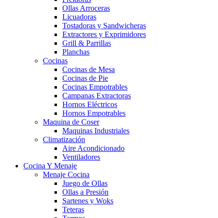
Ollas Arroceras
Licuadoras
Tostadoras y Sandwicheras
Extractores y Exprimidores
Grill & Parrillas
Planchas
Cocinas
Cocinas de Mesa
Cocinas de Pie
Cocinas Empotrables
Campanas Extractoras
Hornos Eléctricos
Hornos Empotrables
Maquina de Coser
Maquinas Industriales
Climatización
Aire Acondicionado
Ventiladores
Cocina Y Menaje
Menaje Cocina
Juego de Ollas
Ollas a Presión
Sartenes y Woks
Teteras