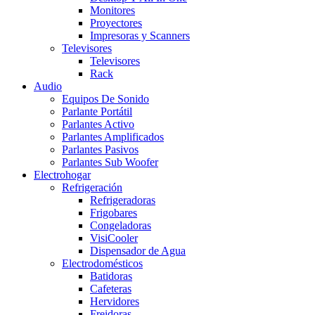
Monitores
Proyectores
Impresoras y Scanners
Televisores
Televisores
Rack
Audio
Equipos De Sonido
Parlante Portátil
Parlantes Activo
Parlantes Amplificados
Parlantes Pasivos
Parlantes Sub Woofer
Electrohogar
Refrigeración
Refrigeradoras
Frigobares
Congeladoras
VisiCooler
Dispensador de Agua
Electrodomésticos
Batidoras
Cafeteras
Hervidores
Freidoras