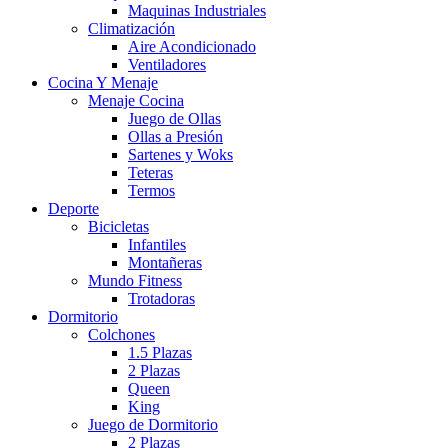
Maquinas Industriales
Climatización
Aire Acondicionado
Ventiladores
Cocina Y Menaje
Menaje Cocina
Juego de Ollas
Ollas a Presión
Sartenes y Woks
Teteras
Termos
Deporte
Bicicletas
Infantiles
Montañeras
Mundo Fitness
Trotadoras
Dormitorio
Colchones
1.5 Plazas
2 Plazas
Queen
King
Juego de Dormitorio
2 Plazas