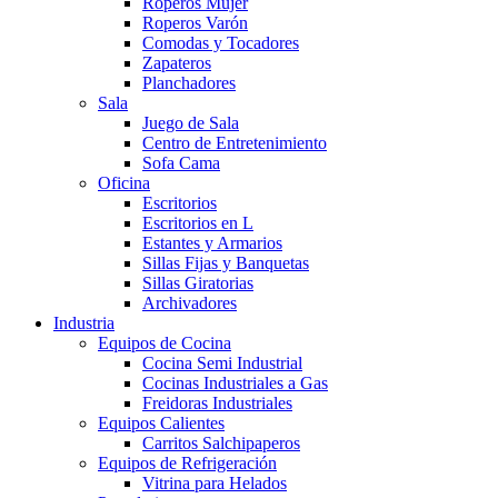
Roperos Mujer
Roperos Varón
Comodas y Tocadores
Zapateros
Planchadores
Sala
Juego de Sala
Centro de Entretenimiento
Sofa Cama
Oficina
Escritorios
Escritorios en L
Estantes y Armarios
Sillas Fijas y Banquetas
Sillas Giratorias
Archivadores
Industria
Equipos de Cocina
Cocina Semi Industrial
Cocinas Industriales a Gas
Freidoras Industriales
Equipos Calientes
Carritos Salchipaperos
Equipos de Refrigeración
Vitrina para Helados