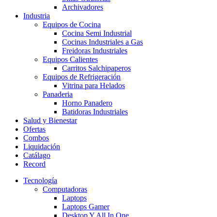
Archivadores
Industria
Equipos de Cocina
Cocina Semi Industrial
Cocinas Industriales a Gas
Freidoras Industriales
Equipos Calientes
Carritos Salchipaperos
Equipos de Refrigeración
Vitrina para Helados
Panaderia
Horno Panadero
Batidoras Industriales
Salud y Bienestar
Ofertas
Combos
Liquidación
Catálago
Record
Tecnología
Computadoras
Laptops
Laptops Gamer
Desktop Y All In One