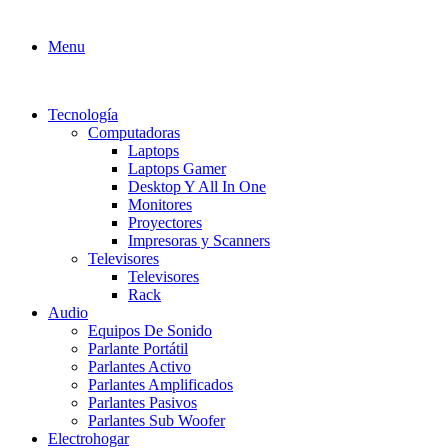
Menu
Tecnología
Computadoras
Laptops
Laptops Gamer
Desktop Y All In One
Monitores
Proyectores
Impresoras y Scanners
Televisores
Televisores
Rack
Audio
Equipos De Sonido
Parlante Portátil
Parlantes Activo
Parlantes Amplificados
Parlantes Pasivos
Parlantes Sub Woofer
Electrohogar