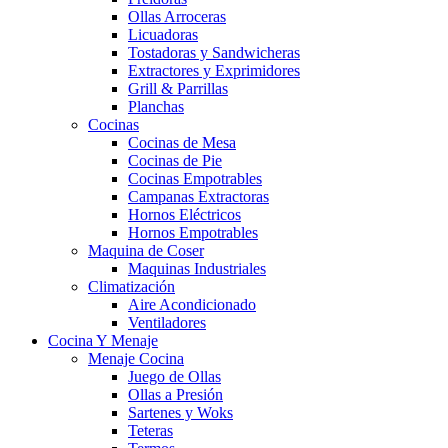
Ollas Arroceras
Licuadoras
Tostadoras y Sandwicheras
Extractores y Exprimidores
Grill & Parrillas
Planchas
Cocinas
Cocinas de Mesa
Cocinas de Pie
Cocinas Empotrables
Campanas Extractoras
Hornos Eléctricos
Hornos Empotrables
Maquina de Coser
Maquinas Industriales
Climatización
Aire Acondicionado
Ventiladores
Cocina Y Menaje
Menaje Cocina
Juego de Ollas
Ollas a Presión
Sartenes y Woks
Teteras