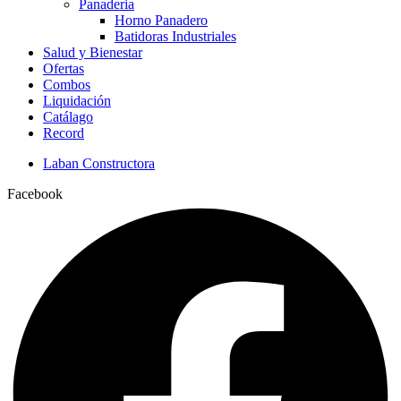
Panaderia
Horno Panadero
Batidoras Industriales
Salud y Bienestar
Ofertas
Combos
Liquidación
Catálago
Record
Laban Constructora
Facebook