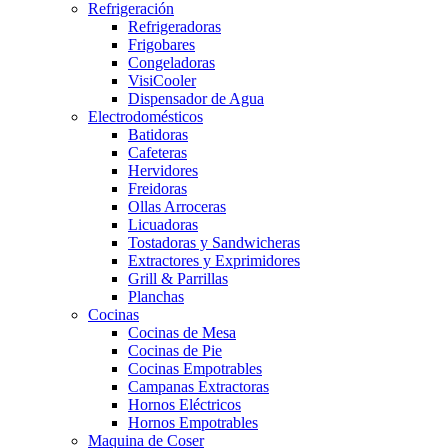
Refrigeración
Refrigeradoras
Frigobares
Congeladoras
VisiCooler
Dispensador de Agua
Electrodomésticos
Batidoras
Cafeteras
Hervidores
Freidoras
Ollas Arroceras
Licuadoras
Tostadoras y Sandwicheras
Extractores y Exprimidores
Grill & Parrillas
Planchas
Cocinas
Cocinas de Mesa
Cocinas de Pie
Cocinas Empotrables
Campanas Extractoras
Hornos Eléctricos
Hornos Empotrables
Maquina de Coser