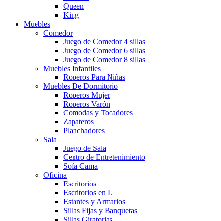
Queen
King
Muebles
Comedor
Juego de Comedor 4 sillas
Juego de Comedor 6 sillas
Juego de Comedor 8 sillas
Muebles Infantiles
Roperos Para Niñas
Muebles De Dormitorio
Roperos Mujer
Roperos Varón
Comodas y Tocadores
Zapateros
Planchadores
Sala
Juego de Sala
Centro de Entretenimiento
Sofa Cama
Oficina
Escritorios
Escritorios en L
Estantes y Armarios
Sillas Fijas y Banquetas
Sillas Giratorias