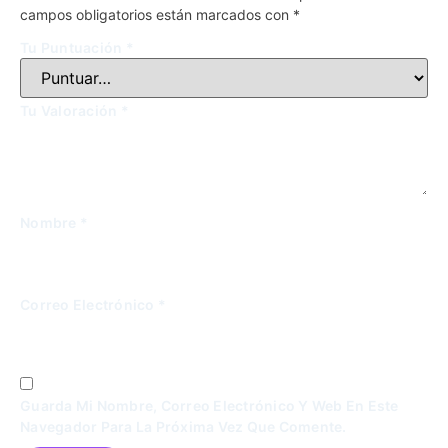
campos obligatorios están marcados con
*
Tu Puntuación
*
Tu Valoración
*
Nombre
*
Correo Electrónico
*
Guarda Mi Nombre, Correo Electrónico Y Web En Este
Navegador Para La Próxima Vez Que Comente.