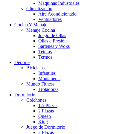
Maquinas Industriales
Climatización
Aire Acondicionado
Ventiladores
Cocina Y Menaje
Menaje Cocina
Juego de Ollas
Ollas a Presión
Sartenes y Woks
Teteras
Termos
Deporte
Bicicletas
Infantiles
Montañeras
Mundo Fitness
Trotadoras
Dormitorio
Colchones
1.5 Plazas
2 Plazas
Queen
King
Juego de Dormitorio
2 Plazas