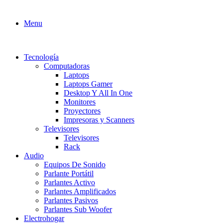
Menu
Tecnología
Computadoras
Laptops
Laptops Gamer
Desktop Y All In One
Monitores
Proyectores
Impresoras y Scanners
Televisores
Televisores
Rack
Audio
Equipos De Sonido
Parlante Portátil
Parlantes Activo
Parlantes Amplificados
Parlantes Pasivos
Parlantes Sub Woofer
Electrohogar