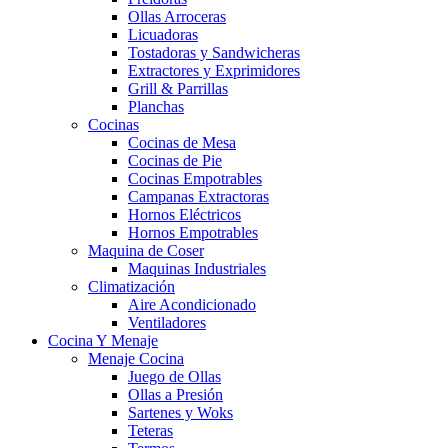
Ollas Arroceras
Licuadoras
Tostadoras y Sandwicheras
Extractores y Exprimidores
Grill & Parrillas
Planchas
Cocinas
Cocinas de Mesa
Cocinas de Pie
Cocinas Empotrables
Campanas Extractoras
Hornos Eléctricos
Hornos Empotrables
Maquina de Coser
Maquinas Industriales
Climatización
Aire Acondicionado
Ventiladores
Cocina Y Menaje
Menaje Cocina
Juego de Ollas
Ollas a Presión
Sartenes y Woks
Teteras