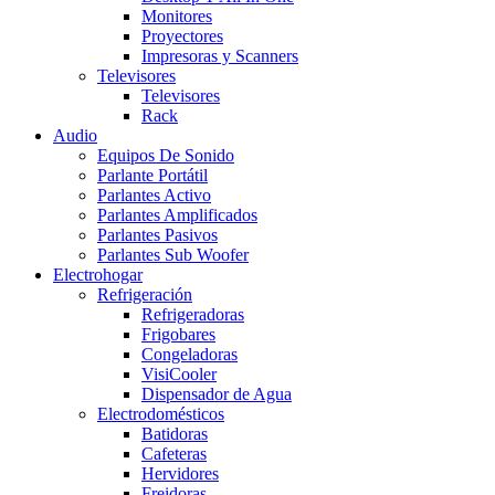
Monitores
Proyectores
Impresoras y Scanners
Televisores
Televisores
Rack
Audio
Equipos De Sonido
Parlante Portátil
Parlantes Activo
Parlantes Amplificados
Parlantes Pasivos
Parlantes Sub Woofer
Electrohogar
Refrigeración
Refrigeradoras
Frigobares
Congeladoras
VisiCooler
Dispensador de Agua
Electrodomésticos
Batidoras
Cafeteras
Hervidores
Freidoras