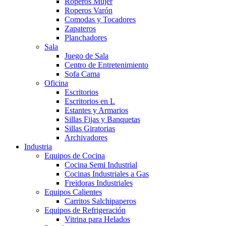
Roperos Mujer
Roperos Varón
Comodas y Tocadores
Zapateros
Planchadores
Sala
Juego de Sala
Centro de Entretenimiento
Sofa Cama
Oficina
Escritorios
Escritorios en L
Estantes y Armarios
Sillas Fijas y Banquetas
Sillas Giratorias
Archivadores
Industria
Equipos de Cocina
Cocina Semi Industrial
Cocinas Industriales a Gas
Freidoras Industriales
Equipos Calientes
Carritos Salchipaperos
Equipos de Refrigeración
Vitrina para Helados