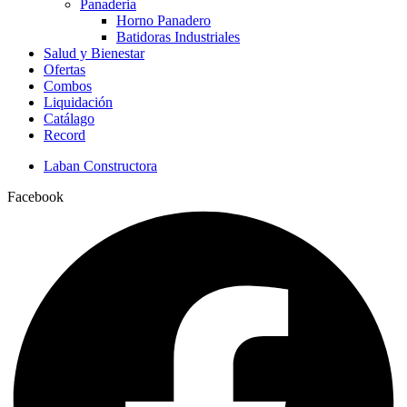
Panaderia
Horno Panadero
Batidoras Industriales
Salud y Bienestar
Ofertas
Combos
Liquidación
Catálago
Record
Laban Constructora
Facebook