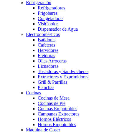
Refrigeración
Refrigeradoras
Frigobares
Congeladoras
VisiCooler
Dispensador de Agua
Electrodomésticos
Batidoras
Cafeteras
Hervidores
Freidoras
Ollas Arroceras
Licuadoras
Tostadoras y Sandwicheras
Extractores y Exprimidores
Grill & Parrillas
Planchas
Cocinas
Cocinas de Mesa
Cocinas de Pie
Cocinas Empotrables
Campanas Extractoras
Hornos Eléctricos
Hornos Empotrables
Maquina de Coser