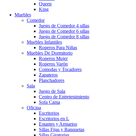
Queen
King
Muebles
Comedor
Juego de Comedor 4 sillas
Juego de Comedor 6 sillas
Juego de Comedor 8 sillas
Muebles Infantiles
Roperos Para Niñas
Muebles De Dormitorio
Roperos Mujer
Roperos Varón
Comodas y Tocadores
Zapateros
Planchadores
Sala
Juego de Sala
Centro de Entretenimiento
Sofa Cama
Oficina
Escritorios
Escritorios en L
Estantes y Armarios
Sillas Fijas y Banquetas
Sillas Giratorias