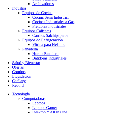
Archivadores
Industria
Equipos de Cocina
Cocina Semi Industrial
Cocinas Industriales a Gas
Freidoras Industriales
Equipos Calientes
Carritos Salchipaperos
Equipos de Refrigeración
Vitrina para Helados
Panaderia
Horno Panadero
Batidoras Industriales
Salud y Bienestar
Ofertas
Combos
Liquidación
Catálago
Record
Tecnología
Computadoras
Laptops
Laptops Gamer
Desktop Y All In One