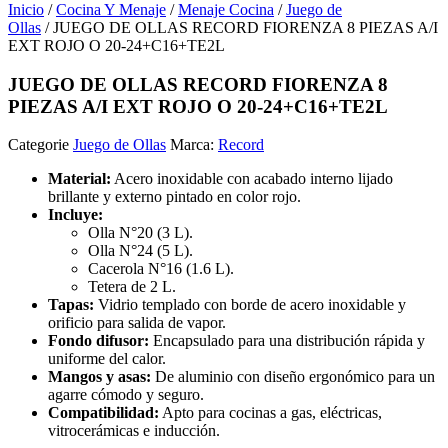
Inicio
/
Cocina Y Menaje
/
Menaje Cocina
/
Juego de
Ollas
/ JUEGO DE OLLAS RECORD FIORENZA 8 PIEZAS A/I
EXT ROJO O 20-24+C16+TE2L
JUEGO DE OLLAS RECORD FIORENZA 8
PIEZAS A/I EXT ROJO O 20-24+C16+TE2L
Categorie
Juego de Ollas
Marca:
Record
Material:
Acero inoxidable con acabado interno lijado
brillante y externo pintado en color rojo.
Incluye:
Olla N°20 (3 L).
Olla N°24 (5 L).
Cacerola N°16 (1.6 L).
Tetera de 2 L.
Tapas:
Vidrio templado con borde de acero inoxidable y
orificio para salida de vapor.
Fondo difusor:
Encapsulado para una distribución rápida y
uniforme del calor.
Mangos y asas:
De aluminio con diseño ergonómico para un
agarre cómodo y seguro.
Compatibilidad:
Apto para cocinas a gas, eléctricas,
vitrocerámicas e inducción.