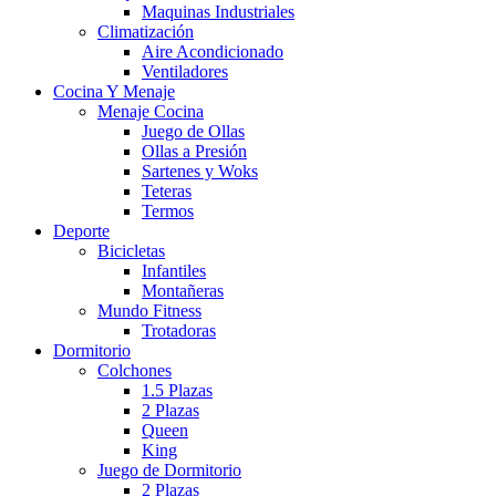
Maquinas Industriales
Climatización
Aire Acondicionado
Ventiladores
Cocina Y Menaje
Menaje Cocina
Juego de Ollas
Ollas a Presión
Sartenes y Woks
Teteras
Termos
Deporte
Bicicletas
Infantiles
Montañeras
Mundo Fitness
Trotadoras
Dormitorio
Colchones
1.5 Plazas
2 Plazas
Queen
King
Juego de Dormitorio
2 Plazas