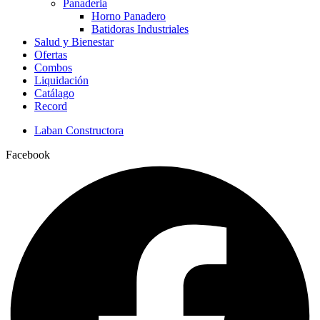
Panaderia
Horno Panadero
Batidoras Industriales
Salud y Bienestar
Ofertas
Combos
Liquidación
Catálago
Record
Laban Constructora
Facebook