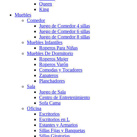
Queen
King
Muebles
Comedor
Juego de Comedor 4 sillas
Juego de Comedor 6 sillas
Juego de Comedor 8 sillas
Muebles Infantiles
Roperos Para Niñas
Muebles De Dormitorio
Roperos Mujer
Roperos Varón
Comodas y Tocadores
Zapateros
Planchadores
Sala
Juego de Sala
Centro de Entretenimiento
Sofa Cama
Oficina
Escritorios
Escritorios en L
Estantes y Armarios
Sillas Fijas y Banquetas
Sillas Giratorias