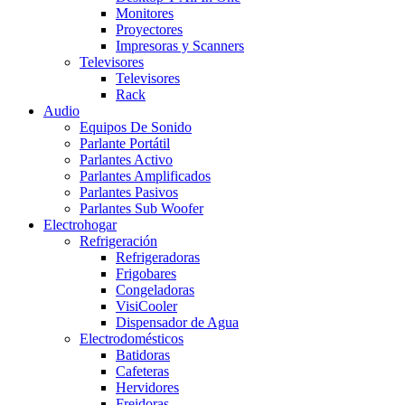
Monitores
Proyectores
Impresoras y Scanners
Televisores
Televisores
Rack
Audio
Equipos De Sonido
Parlante Portátil
Parlantes Activo
Parlantes Amplificados
Parlantes Pasivos
Parlantes Sub Woofer
Electrohogar
Refrigeración
Refrigeradoras
Frigobares
Congeladoras
VisiCooler
Dispensador de Agua
Electrodomésticos
Batidoras
Cafeteras
Hervidores
Freidoras