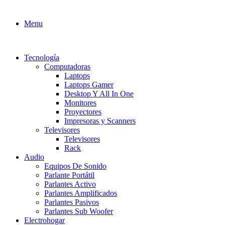
Menu
Tecnología
Computadoras
Laptops
Laptops Gamer
Desktop Y All In One
Monitores
Proyectores
Impresoras y Scanners
Televisores
Televisores
Rack
Audio
Equipos De Sonido
Parlante Portátil
Parlantes Activo
Parlantes Amplificados
Parlantes Pasivos
Parlantes Sub Woofer
Electrohogar