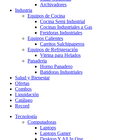
Archivadores
Industria
Equipos de Cocina
Cocina Semi Industrial
Cocinas Industriales a Gas
Freidoras Industriales
Equipos Calientes
Carritos Salchipaperos
Equipos de Refrigeración
Vitrina para Helados
Panaderia
Horno Panadero
Batidoras Industriales
Salud y Bienestar
Ofertas
Combos
Liquidación
Catálago
Record
Tecnología
Computadoras
Laptops
Laptops Gamer
Desktop Y All In One