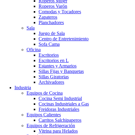
Roperos Mujer
Roperos Varón
Comodas y Tocadores
Zapateros
Planchadores
Sala
Juego de Sala
Centro de Entretenimiento
Sofa Cama
Oficina
Escritorios
Escritorios en L
Estantes y Armarios
Sillas Fijas y Banquetas
Sillas Giratorias
Archivadores
Industria
Equipos de Cocina
Cocina Semi Industrial
Cocinas Industriales a Gas
Freidoras Industriales
Equipos Calientes
Carritos Salchipaperos
Equipos de Refrigeración
Vitrina para Helados