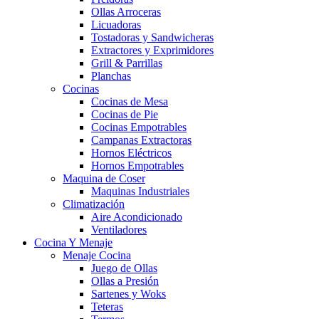
Ollas Arroceras
Licuadoras
Tostadoras y Sandwicheras
Extractores y Exprimidores
Grill & Parrillas
Planchas
Cocinas
Cocinas de Mesa
Cocinas de Pie
Cocinas Empotrables
Campanas Extractoras
Hornos Eléctricos
Hornos Empotrables
Maquina de Coser
Maquinas Industriales
Climatización
Aire Acondicionado
Ventiladores
Cocina Y Menaje
Menaje Cocina
Juego de Ollas
Ollas a Presión
Sartenes y Woks
Teteras