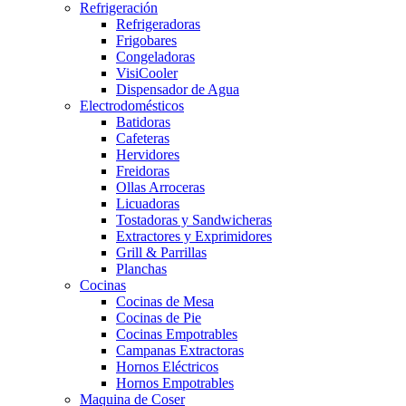
Refrigeración
Refrigeradoras
Frigobares
Congeladoras
VisiCooler
Dispensador de Agua
Electrodomésticos
Batidoras
Cafeteras
Hervidores
Freidoras
Ollas Arroceras
Licuadoras
Tostadoras y Sandwicheras
Extractores y Exprimidores
Grill & Parrillas
Planchas
Cocinas
Cocinas de Mesa
Cocinas de Pie
Cocinas Empotrables
Campanas Extractoras
Hornos Eléctricos
Hornos Empotrables
Maquina de Coser