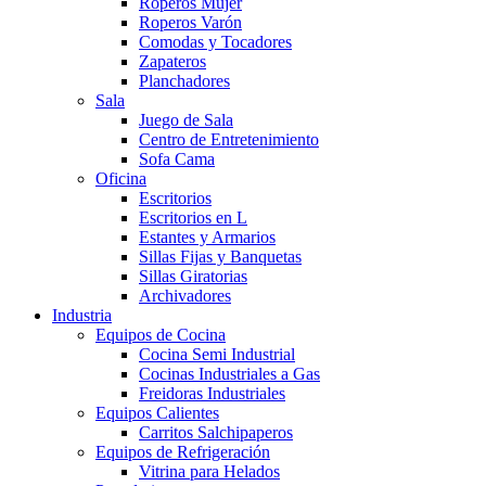
Roperos Mujer
Roperos Varón
Comodas y Tocadores
Zapateros
Planchadores
Sala
Juego de Sala
Centro de Entretenimiento
Sofa Cama
Oficina
Escritorios
Escritorios en L
Estantes y Armarios
Sillas Fijas y Banquetas
Sillas Giratorias
Archivadores
Industria
Equipos de Cocina
Cocina Semi Industrial
Cocinas Industriales a Gas
Freidoras Industriales
Equipos Calientes
Carritos Salchipaperos
Equipos de Refrigeración
Vitrina para Helados