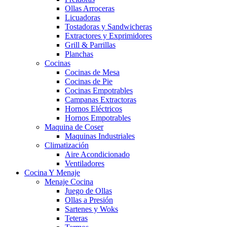
Ollas Arroceras
Licuadoras
Tostadoras y Sandwicheras
Extractores y Exprimidores
Grill & Parrillas
Planchas
Cocinas
Cocinas de Mesa
Cocinas de Pie
Cocinas Empotrables
Campanas Extractoras
Hornos Eléctricos
Hornos Empotrables
Maquina de Coser
Maquinas Industriales
Climatización
Aire Acondicionado
Ventiladores
Cocina Y Menaje
Menaje Cocina
Juego de Ollas
Ollas a Presión
Sartenes y Woks
Teteras