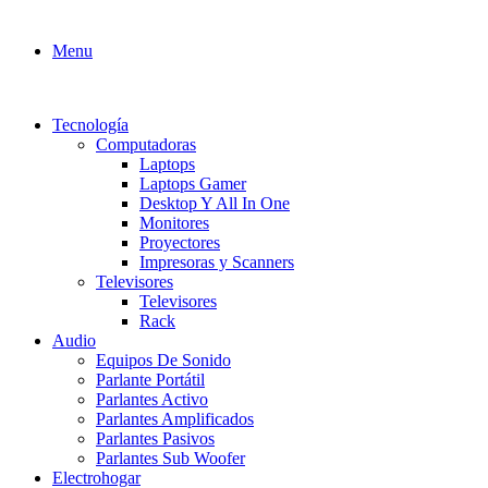
Menu
Tecnología
Computadoras
Laptops
Laptops Gamer
Desktop Y All In One
Monitores
Proyectores
Impresoras y Scanners
Televisores
Televisores
Rack
Audio
Equipos De Sonido
Parlante Portátil
Parlantes Activo
Parlantes Amplificados
Parlantes Pasivos
Parlantes Sub Woofer
Electrohogar