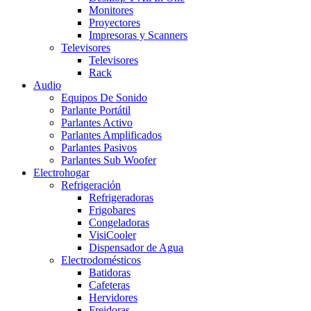
Monitores
Proyectores
Impresoras y Scanners
Televisores
Televisores
Rack
Audio
Equipos De Sonido
Parlante Portátil
Parlantes Activo
Parlantes Amplificados
Parlantes Pasivos
Parlantes Sub Woofer
Electrohogar
Refrigeración
Refrigeradoras
Frigobares
Congeladoras
VisiCooler
Dispensador de Agua
Electrodomésticos
Batidoras
Cafeteras
Hervidores
Freidoras