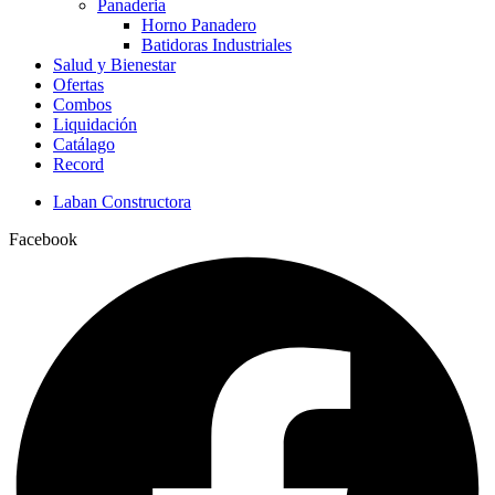
Panaderia
Horno Panadero
Batidoras Industriales
Salud y Bienestar
Ofertas
Combos
Liquidación
Catálago
Record
Laban Constructora
Facebook