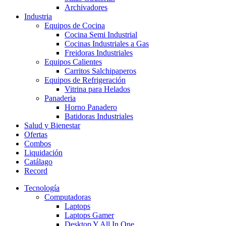
Archivadores
Industria
Equipos de Cocina
Cocina Semi Industrial
Cocinas Industriales a Gas
Freidoras Industriales
Equipos Calientes
Carritos Salchipaperos
Equipos de Refrigeración
Vitrina para Helados
Panaderia
Horno Panadero
Batidoras Industriales
Salud y Bienestar
Ofertas
Combos
Liquidación
Catálago
Record
Tecnología
Computadoras
Laptops
Laptops Gamer
Desktop Y All In One