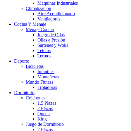
Maquinas Industriales
Climatización
Aire Acondicionado
Ventiladores
Cocina Y Menaje
Menaje Cocina
Juego de Ollas
Ollas a Presión
Sartenes y Woks
Teteras
Termos
Deporte
Bicicletas
Infantiles
Montañeras
Mundo Fitness
Trotadoras
Dormitorio
Colchones
1.5 Plazas
2 Plazas
Queen
King
Juego de Dormitorio
2 Plazas