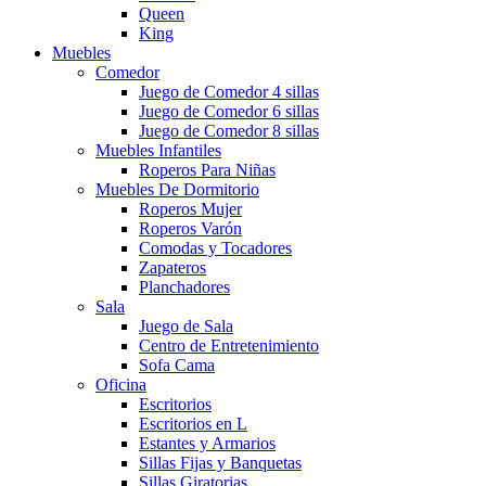
Queen
King
Muebles
Comedor
Juego de Comedor 4 sillas
Juego de Comedor 6 sillas
Juego de Comedor 8 sillas
Muebles Infantiles
Roperos Para Niñas
Muebles De Dormitorio
Roperos Mujer
Roperos Varón
Comodas y Tocadores
Zapateros
Planchadores
Sala
Juego de Sala
Centro de Entretenimiento
Sofa Cama
Oficina
Escritorios
Escritorios en L
Estantes y Armarios
Sillas Fijas y Banquetas
Sillas Giratorias