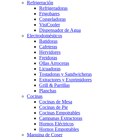
Refrigeración
Refrigeradoras
Frigobares
Congeladoras
VisiCooler
Dispensador de Agua
Electrodomésticos
Batidoras
Cafeteras
Hervidores
Freidoras
Ollas Arroceras
Licuadoras
Tostadoras y Sandwicheras
Extractores y Exprimidores
Grill & Parrillas
Planchas
Cocinas
Cocinas de Mesa
Cocinas de Pie
Cocinas Empotrables
Campanas Extractoras
Hornos Eléctricos
Hornos Empotrables
Maquina de Coser