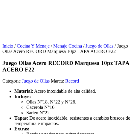
Inicio
/
Cocina Y Menaje
/
Menaje Cocina
/
Juego de Ollas
/ Juego
Ollas Acero RECORD Marquesa 10pz TAPA ACERO F22
Juego Ollas Acero RECORD Marquesa 10pz TAPA
ACERO F22
Categorie
Juego de Ollas
Marca:
Record
Material:
Acero inoxidable de alta calidad.
Incluye:
Ollas N°18, N°22 y N°26.
Cacerola N°16.
Sartén N°22.
Tapas:
De acero inoxidable, resistentes a cambios bruscos de
temperatura e impactos.
Extras: