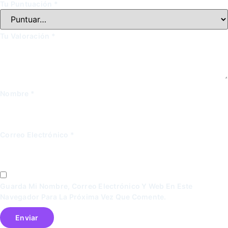
Tu Puntuación
*
Tu Valoración
*
Nombre
*
Correo Electrónico
*
Guarda Mi Nombre, Correo Electrónico Y Web En Este
Navegador Para La Próxima Vez Que Comente.