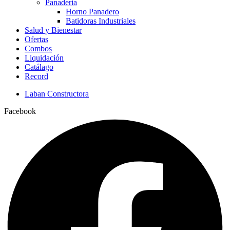
Panaderia
Horno Panadero
Batidoras Industriales
Salud y Bienestar
Ofertas
Combos
Liquidación
Catálago
Record
Laban Constructora
Facebook