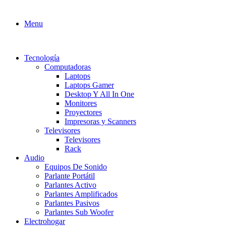
Menu
Tecnología
Computadoras
Laptops
Laptops Gamer
Desktop Y All In One
Monitores
Proyectores
Impresoras y Scanners
Televisores
Televisores
Rack
Audio
Equipos De Sonido
Parlante Portátil
Parlantes Activo
Parlantes Amplificados
Parlantes Pasivos
Parlantes Sub Woofer
Electrohogar