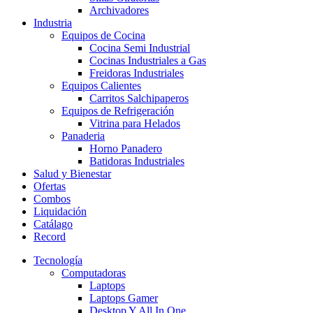
Archivadores
Industria
Equipos de Cocina
Cocina Semi Industrial
Cocinas Industriales a Gas
Freidoras Industriales
Equipos Calientes
Carritos Salchipaperos
Equipos de Refrigeración
Vitrina para Helados
Panaderia
Horno Panadero
Batidoras Industriales
Salud y Bienestar
Ofertas
Combos
Liquidación
Catálago
Record
Tecnología
Computadoras
Laptops
Laptops Gamer
Desktop Y All In One