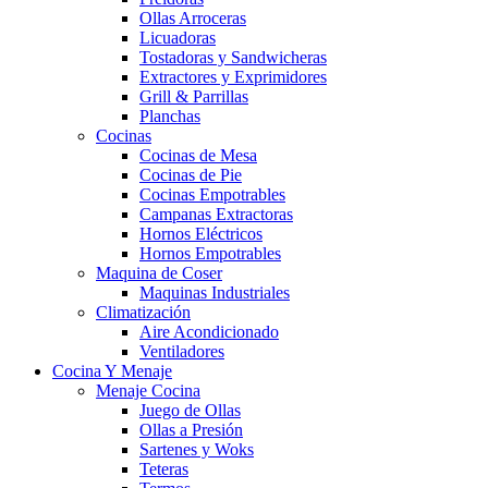
Ollas Arroceras
Licuadoras
Tostadoras y Sandwicheras
Extractores y Exprimidores
Grill & Parrillas
Planchas
Cocinas
Cocinas de Mesa
Cocinas de Pie
Cocinas Empotrables
Campanas Extractoras
Hornos Eléctricos
Hornos Empotrables
Maquina de Coser
Maquinas Industriales
Climatización
Aire Acondicionado
Ventiladores
Cocina Y Menaje
Menaje Cocina
Juego de Ollas
Ollas a Presión
Sartenes y Woks
Teteras