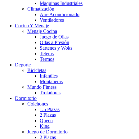
Maquinas Industriales
Climatización
Aire Acondicionado
Ventiladores
Cocina Y Menaje
Menaje Cocina
Juego de Ollas
Ollas a Presión
Sartenes y Woks
Teteras
Termos
Deporte
Bicicletas
Infantiles
Montañeras
Mundo Fitness
Trotadoras
Dormitorio
Colchones
1.5 Plazas
2 Plazas
Queen
King
Juego de Dormitorio
2 Plazas