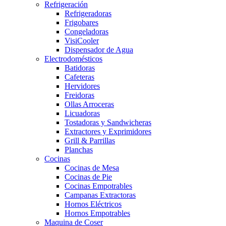
Refrigeración
Refrigeradoras
Frigobares
Congeladoras
VisiCooler
Dispensador de Agua
Electrodomésticos
Batidoras
Cafeteras
Hervidores
Freidoras
Ollas Arroceras
Licuadoras
Tostadoras y Sandwicheras
Extractores y Exprimidores
Grill & Parrillas
Planchas
Cocinas
Cocinas de Mesa
Cocinas de Pie
Cocinas Empotrables
Campanas Extractoras
Hornos Eléctricos
Hornos Empotrables
Maquina de Coser