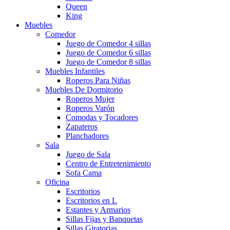
Queen
King
Muebles
Comedor
Juego de Comedor 4 sillas
Juego de Comedor 6 sillas
Juego de Comedor 8 sillas
Muebles Infantiles
Roperos Para Niñas
Muebles De Dormitorio
Roperos Mujer
Roperos Varón
Comodas y Tocadores
Zapateros
Planchadores
Sala
Juego de Sala
Centro de Entretenimiento
Sofa Cama
Oficina
Escritorios
Escritorios en L
Estantes y Armarios
Sillas Fijas y Banquetas
Sillas Giratorias