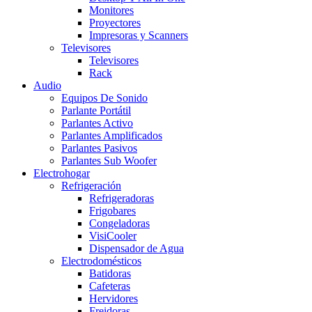
Monitores
Proyectores
Impresoras y Scanners
Televisores
Televisores
Rack
Audio
Equipos De Sonido
Parlante Portátil
Parlantes Activo
Parlantes Amplificados
Parlantes Pasivos
Parlantes Sub Woofer
Electrohogar
Refrigeración
Refrigeradoras
Frigobares
Congeladoras
VisiCooler
Dispensador de Agua
Electrodomésticos
Batidoras
Cafeteras
Hervidores
Freidoras