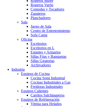
Roperos Mujer
Roperos Varón
Comodas y Tocadores
Zapateros
Planchadores
Sala
Juego de Sala
Centro de Entretenimiento
Sofa Cama
Oficina
Escritorios
Escritorios en L
Estantes y Armarios
Sillas Fijas y Banquetas
Sillas Giratorias
Archivadores
Industria
Equipos de Cocina
Cocina Semi Industrial
Cocinas Industriales a Gas
Freidoras Industriales
Equipos Calientes
Carritos Salchipaperos
Equipos de Refrigeración
Vitrina para Helados