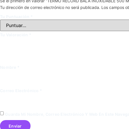
Sé el primero en valorar “TERMO RECORD BALA INOXIDABLE 500 M
Tu dirección de correo electrónico no será publicada.
Los campos ob
Tu Puntuación
*
Tu Valoración
*
Nombre
*
Correo Electrónico
*
Guarda Mi Nombre, Correo Electrónico Y Web En Este Naveg