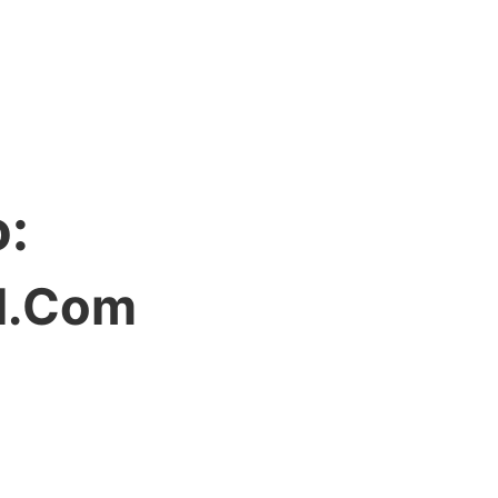
o:
l.com