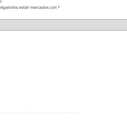
L”
ligatorios están marcados con
*
ador Para La Próxima Vez Que Comente.