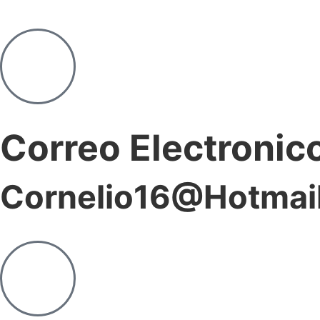
Correo Electronic
Cornelio16@hotmai