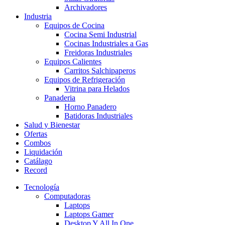
Archivadores
Industria
Equipos de Cocina
Cocina Semi Industrial
Cocinas Industriales a Gas
Freidoras Industriales
Equipos Calientes
Carritos Salchipaperos
Equipos de Refrigeración
Vitrina para Helados
Panaderia
Horno Panadero
Batidoras Industriales
Salud y Bienestar
Ofertas
Combos
Liquidación
Catálago
Record
Tecnología
Computadoras
Laptops
Laptops Gamer
Desktop Y All In One