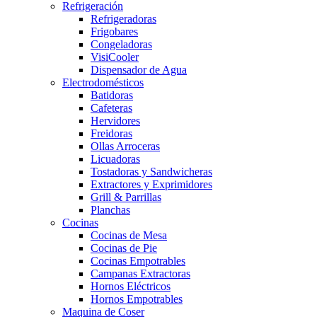
Refrigeración
Refrigeradoras
Frigobares
Congeladoras
VisiCooler
Dispensador de Agua
Electrodomésticos
Batidoras
Cafeteras
Hervidores
Freidoras
Ollas Arroceras
Licuadoras
Tostadoras y Sandwicheras
Extractores y Exprimidores
Grill & Parrillas
Planchas
Cocinas
Cocinas de Mesa
Cocinas de Pie
Cocinas Empotrables
Campanas Extractoras
Hornos Eléctricos
Hornos Empotrables
Maquina de Coser