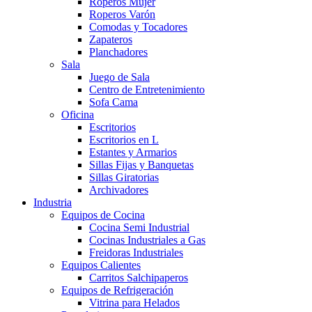
Roperos Mujer
Roperos Varón
Comodas y Tocadores
Zapateros
Planchadores
Sala
Juego de Sala
Centro de Entretenimiento
Sofa Cama
Oficina
Escritorios
Escritorios en L
Estantes y Armarios
Sillas Fijas y Banquetas
Sillas Giratorias
Archivadores
Industria
Equipos de Cocina
Cocina Semi Industrial
Cocinas Industriales a Gas
Freidoras Industriales
Equipos Calientes
Carritos Salchipaperos
Equipos de Refrigeración
Vitrina para Helados