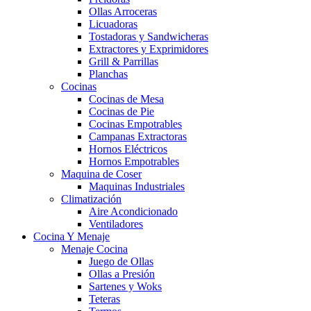
Ollas Arroceras
Licuadoras
Tostadoras y Sandwicheras
Extractores y Exprimidores
Grill & Parrillas
Planchas
Cocinas
Cocinas de Mesa
Cocinas de Pie
Cocinas Empotrables
Campanas Extractoras
Hornos Eléctricos
Hornos Empotrables
Maquina de Coser
Maquinas Industriales
Climatización
Aire Acondicionado
Ventiladores
Cocina Y Menaje
Menaje Cocina
Juego de Ollas
Ollas a Presión
Sartenes y Woks
Teteras