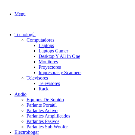
Menu
Tecnología
Computadoras
Laptops
Laptops Gamer
Desktop Y All In One
Monitores
Proyectores
Impresoras y Scanners
Televisores
Televisores
Rack
Audio
Equipos De Sonido
Parlante Portátil
Parlantes Activo
Parlantes Amplificados
Parlantes Pasivos
Parlantes Sub Woofer
Electrohogar