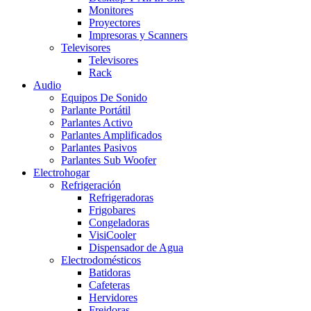
Monitores
Proyectores
Impresoras y Scanners
Televisores
Televisores
Rack
Audio
Equipos De Sonido
Parlante Portátil
Parlantes Activo
Parlantes Amplificados
Parlantes Pasivos
Parlantes Sub Woofer
Electrohogar
Refrigeración
Refrigeradoras
Frigobares
Congeladoras
VisiCooler
Dispensador de Agua
Electrodomésticos
Batidoras
Cafeteras
Hervidores
Freidoras