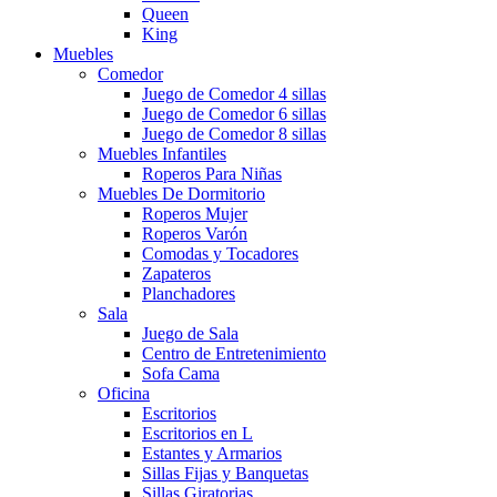
Queen
King
Muebles
Comedor
Juego de Comedor 4 sillas
Juego de Comedor 6 sillas
Juego de Comedor 8 sillas
Muebles Infantiles
Roperos Para Niñas
Muebles De Dormitorio
Roperos Mujer
Roperos Varón
Comodas y Tocadores
Zapateros
Planchadores
Sala
Juego de Sala
Centro de Entretenimiento
Sofa Cama
Oficina
Escritorios
Escritorios en L
Estantes y Armarios
Sillas Fijas y Banquetas
Sillas Giratorias