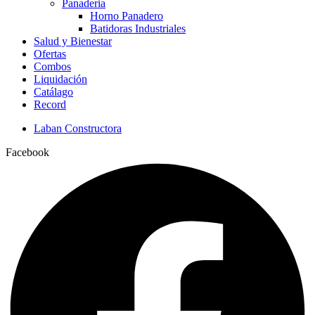
Panaderia
Horno Panadero
Batidoras Industriales
Salud y Bienestar
Ofertas
Combos
Liquidación
Catálago
Record
Laban Constructora
Facebook