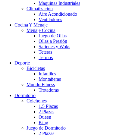
Maquinas Industriales
Climatización
Aire Acondicionado
Ventiladores
Cocina Y Menaje
Menaje Cocina
Juego de Ollas
Ollas a Presión
Sartenes y Woks
Teteras
Termos
Deporte
Bicicletas
Infantiles
Montañeras
Mundo Fitness
Trotadoras
Dormitorio
Colchones
1.5 Plazas
2 Plazas
Queen
King
Juego de Dormitorio
2 Plazas